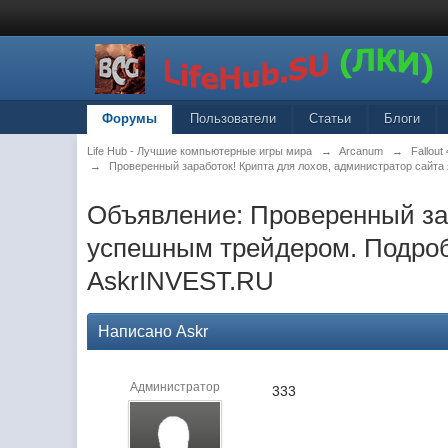
Форумы
Пользователи
Статьи
Блоги
Life Hub - Лучшие компьютерные игры мира
→
Arcanum
→
Fallout 
→
Проверенный заработок! Крипта для лохов, администратор сайт
Объявление: Проверенный зар
успешным трейдером. Подробн
AskrINVEST.RU
Написано Askr
Администратор
333