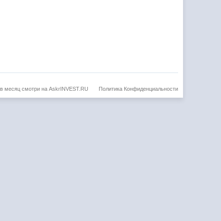
 в месяц смотри на AskrINVEST.RU
Политика Конфиденциальности