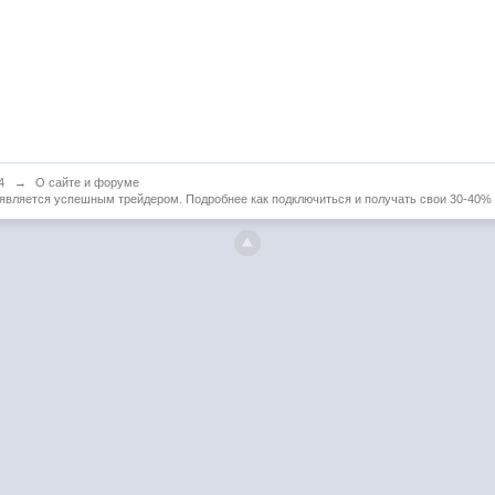
4
→
О сайте и форуме
а является успешным трейдером. Подробнее как подключиться и получать свои 30-40%