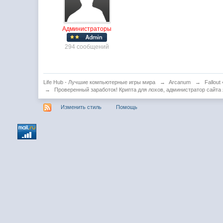
Администраторы
294 сообщений
Life Hub - Лучшие компьютерные игры мира
→
Arcanum
→
Fallout 
→
Проверенный заработок! Крипта для лохов, администратор сайт
Изменить стиль
Помощь