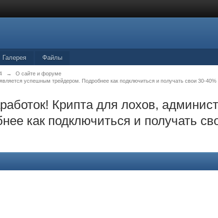
Галерея
Файлы
4
→
О сайте и форуме
а является успешным трейдером. Подробнее как подключиться и получать свои 30-40%
аботок! Крипта для лохов, админист
ее как подключиться и получать сво