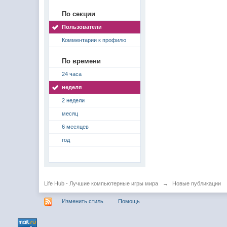
По секции
Пользователи
Комментарии к профилю
По времени
24 часа
неделя
2 недели
месяц
6 месяцев
год
Life Hub - Лучшие компьютерные игры мира
→
Новые публикации
Изменить стиль
Помощь