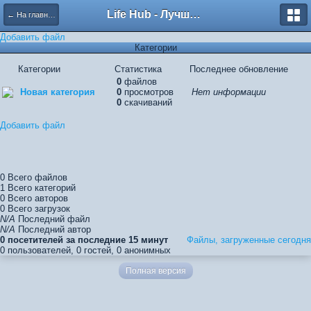
Life Hub - Лучшие компьютерные игры мира
← На главную
Добавить файл
Категории
Категории
Статистика
Последнее обновление
0
файлов
Новая категория
0
просмотров
Нет информации
0
скачиваний
Добавить файл
0
Всего файлов
1
Всего категорий
0
Всего авторов
0
Всего загрузок
N/A
Последний файл
N/A
Последний автор
0 посетителей за последние 15 минут
Файлы, загруженные сегодня
0 пользователей, 0 гостей, 0 анонимных
Полная версия