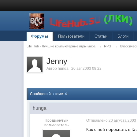
Форумы
Пользователи
Статьи
Блоги
Life Hub - Лучшие компьютерные игры мира
→
RPG
→
Классическ
Jenny
Автор
hunga
,
20 авг 2003 08:22
Сообщений в теме: 4
hunga
Продвинутый
Отправлено
20 августа 2003 
пользователь
Как с ней переспать в К