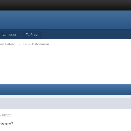
Галерея
Файлы
ие Fallout
→
Ты — Избранный
- 08:22
ламате?