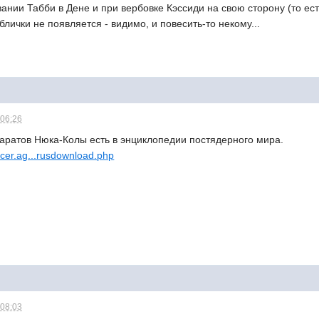
ании Табби в Дене и при вербовке Кэссиди на свою сторону (то есть
лички не появляется - видимо, и повесить-то некому...
 06:26
паратов Нюка-Колы есть в энциклопедии постядерного мира.
ancer.ag...rusdownload.php
 08:03