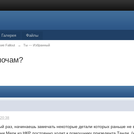
Галерея
Файлы
ие Fallout
→
Ты — Избранный
елочам?
 20:38
ый раз, начинаешь замечать некоторые детали которых раньше не 
и Мерк из НКР, постоянно ходит к помощнику призедента Танди, (