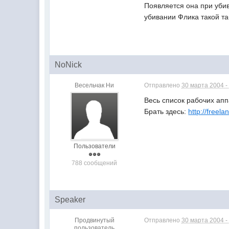
Появляется она при убив
убивании Флика такой таб
NoNick
Весельчак Ни
Отправлено
30 марта 2004 -
Весь список рабочих ап
Брать здесь:
http://freel
Пользователи
788 сообщений
Speaker
Продвинутый
Отправлено
30 марта 2004 -
пользователь