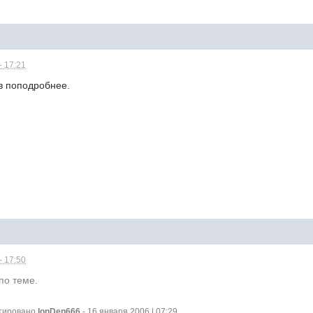
- 17:21
в поподробнее.
- 17:50
по теме.
ктировано
IonDen666
- 16 января 2006 | 07:29