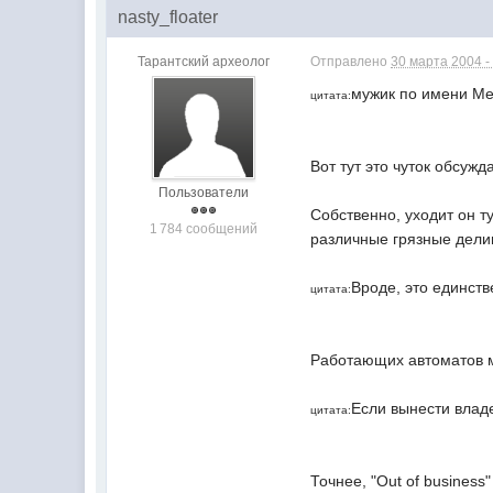
nasty_floater
Тарантский археолог
Отправлено
30 марта 2004 -
мужик по имени Ме
цитата:
Вот тут это чуток обсужд
Пользователи
Собственно, уходит он ту
1 784 сообщений
различные грязные дели
Вроде, это единств
цитата:
Работающих автоматов мн
Если вынести владел
цитата:
Точнее, "Out of busines