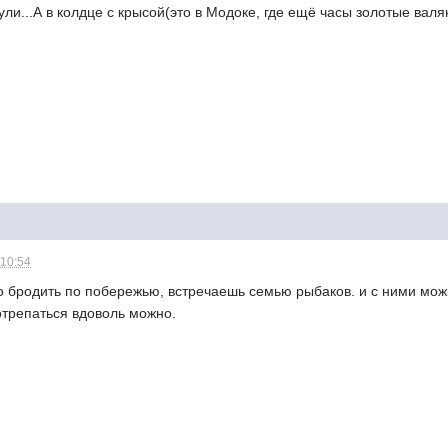
нули...А в колдце с крысой(это в Модоке, где ещё часы золотые ва
 10:54
о бродить по побережью, встречаешь семью рыбаков. и с ними мож
отрепаться вдоволь можно.