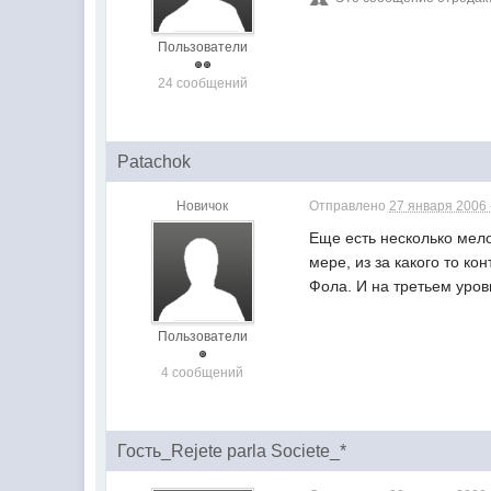
Пользователи
24 сообщений
Patachok
Новичок
Отправлено
27 января 2006 
Еще есть несколько мелоч
мере, из за какого то к
Фола. И на третьем уров
Пользователи
4 сообщений
Гость_Rejete parla Societe_*