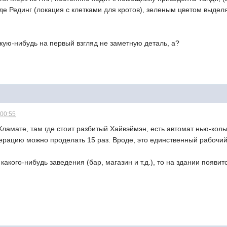
оде Рединг (локация с клетками для кротов), зеленым цветом выде
акую-нибудь на первый взгляд не заметную деталь, а?
 00:55
Кламате, там где стоит разбитый Хайвэймэн, есть автомат нью-колы
ерацию можно проделать 15 раз. Вроде, это единственный рабочий
акого-нибудь заведения (бар, магазин и т.д.), то на здании появитс