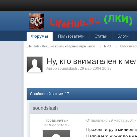
Форумы
Пользователи
Статьи
Блоги
Life Hub - Лучшие компьютерные игры мира
→
RPG
→
Классическ
Ну, кто внимателен к м
Автор
soundslash
,
29 мар 2004 20:38
Сообщений в теме: 17
soundslash
Продвинутый
Отправлено
29 марта 2004 -
пользователь
Проходя игру в милионн
Например: мужик по имен