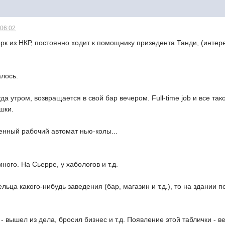
 06:02
рк из НКР, постоянно ходит к помощнику призедента Танди, (интер
алось.
да утром, возвращается в свой бар вечером. Full-time job и все та
шки.
енный рабочий автомат нью-колы...
ого. На Сьерре, у хабологов и т.д.
ьца какого-нибудь заведения (бар, магазин и т.д.), то на здании по
s" - вышел из дела, бросил бизнес и т.д. Появление этой таблички 