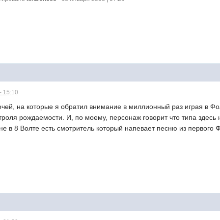
- 15:10
ей, на которые я обратил внимание в миллионный раз играя в Фол. В
онтроля рождаемости. И, по моему, персонаж говорит что типа здесь
не в 8 Волте есть смотритель который напевает песню из первого Ф