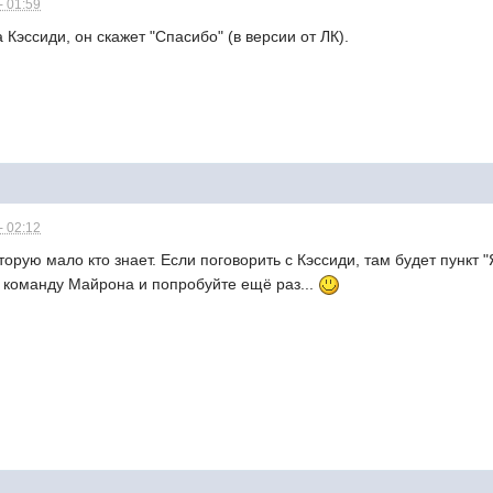
- 01:59
 Кэссиди, он скажет "Спасибо" (в версии от ЛК).
- 02:12
рую мало кто знает. Если поговорить с Кэссиди, там будет пункт "Я
в команду Майрона и попробуйте ещё раз...