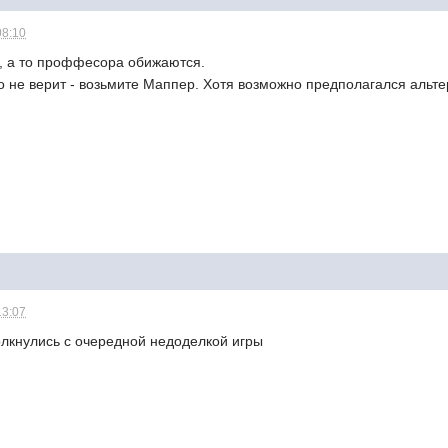
08:10
н, а то проффесора обижаются.
то не верит - возьмите Маппер. Хотя возможно предполагался альт
13:07
олкнулись с очередной недоделкой игры