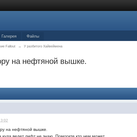
Галерея
Файлы
ие Fallout
→
У разбитого Хайвеймена
тору на нефтяной вышке.
13:02
ору на нефтяной вышке.
 куда ведет лифт не знаю. Помогите кто чем может.