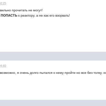
02:25
авильно прочитать не могут!
к
ПОПАСТЬ
к реактору, а не как его взорвать!
04:40
евозможно, я очень долго пытался к нему пройти но все без толку. 