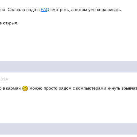
ано. Сначала надо в
FAQ
смотреть, а потом уже спрашивать.
е открыл.
18:14
но в карман
можно просто рядом с компьютерами кинуть врывчат