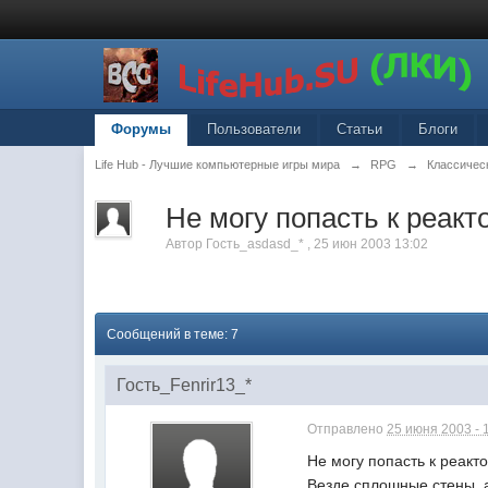
Форумы
Пользователи
Статьи
Блоги
Life Hub - Лучшие компьютерные игры мира
→
RPG
→
Классическ
Не могу попасть к реак
Автор
Гость_asdasd_*
,
25 июн 2003 13:02
Сообщений в теме: 7
Гость_Fenrir13_*
Отправлено
25 июня 2003 - 
Не могу попасть к реакт
Везде сплошные стены, а