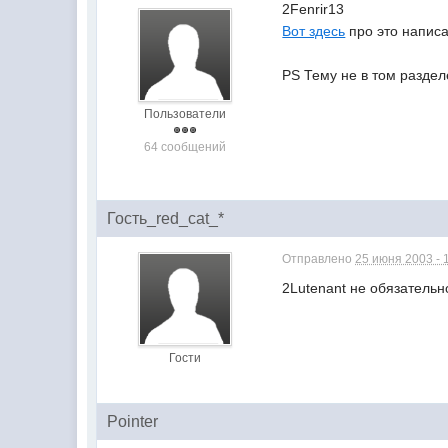
2Fenrir13
Вот здесь
про это напис
PS Тему не в том раздел
Пользователи
64 сообщений
Гость_red_cat_*
Отправлено
25 июня 2003 - 
2Lutenant не обязатель
Гости
Pointer