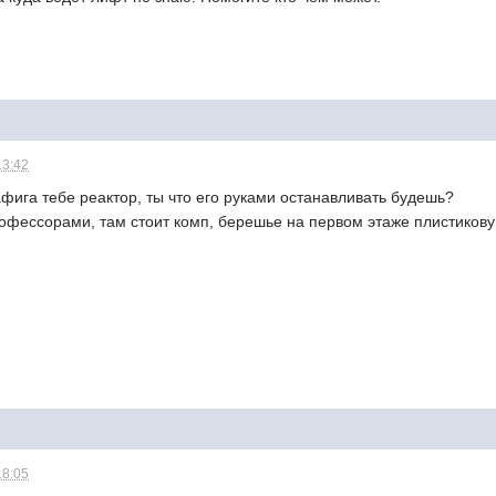
13:42
нафига тебе реактор, ты что его руками останавливать будешь?
офессорами, там стоит комп, берешье на первом этаже плистикову
18:05