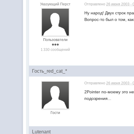
Указующий Перст
Отправлено
26 июня 2003 - 
Ну народ! Двух строк пр
Вопрос-то был о том, ка
Пользователи
1 330 сообщений
Гость_red_cat_*
Отправлено
26 июня 2003 - 
2Pointer по-моему это н
подозрения...
Гости
Lutenant