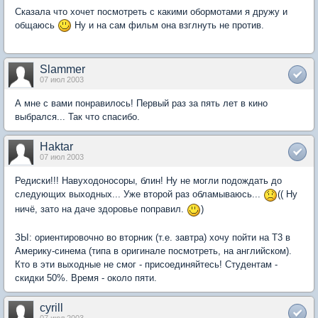
Сказала что хочет посмотреть с какими обормотами я дружу и
общаюсь
Ну и на сам фильм она взглнуть не против.
Slammer
07 июл 2003
А мне с вами понравилось! Первый раз за пять лет в кино
выбрался... Так что спасибо.
Haktar
07 июл 2003
Редиски!!! Навуходоносоры, блин! Ну не могли подождать до
следующих выходных... Уже второй раз обламываюсь...
(( Ну
ничё, зато на даче здоровье поправил.
)
ЗЫ: ориентировочно во вторник (т.е. завтра) хочу пойти на Т3 в
Америку-синема (типа в оригинале посмотреть, на английском).
Кто в эти выходные не смог - присоединяйтесь! Студентам -
скидки 50%. Время - около пяти.
cyrill
07 июл 2003