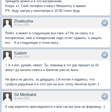
принципе можно и в это воскресение.
Когда- хз. Свой телефон я кинул Мешалоту в приват.
PS: буду завтра у кинотеатра в 10.00 точно буду.
Zharkusha
05 июл 2003
Ребят, а может в следующие все-таки, а? Ну не смогу я в
воскресенье, мне в понедельник надо отчет сдавать, и защать
его... А в следующие я точно могу...
Sadom
05 июл 2003
> А я вот, думаю, имеет. Ты, помница в тот раз пришел за 10
минут до начала сеанса и билетов уже не было.
Ни фига не десять, за двадцать:-) И потом я надеюсь, что
супруги радужные и в этот раз на всю толпу билетов купят;-)
Sir Meshalot
05 июл 2003
К нам вероятно присоеденится и моя сестра (она не форумец) :-)