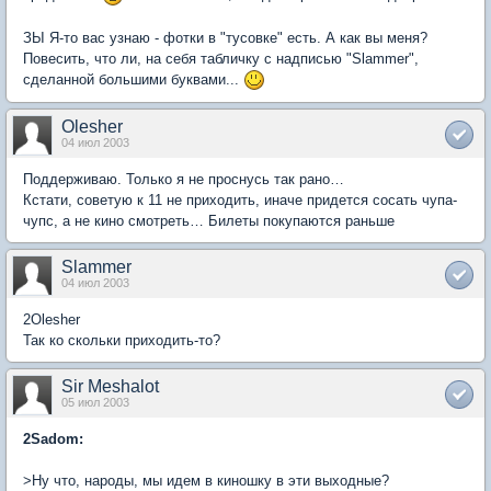
ЗЫ Я-то вас узнаю - фотки в "тусовке" есть. А как вы меня?
Повесить, что ли, на себя табличку с надписью "Slammer",
сделанной большими буквами...
Olesher
04 июл 2003
Поддерживаю. Только я не проснусь так рано…
Кстати, советую к 11 не приходить, иначе придется сосать чупа-
чупс, а не кино смотреть… Билеты покупаются раньше
Slammer
04 июл 2003
2Olesher
Так ко скольки приходить-то?
Sir Meshalot
05 июл 2003
2Sadom:
>Ну что, народы, мы идем в киношку в эти выходные?