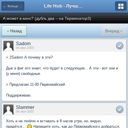
Life Hub - Лучшие компьютерные игры мира
← Кольцо Времени
А может в кино? (дубль два – на Терминатор3)
« Назад
Вперед »
Sadom
04 июл 2003
> 2Sadom А почему в эти?
Дык а фиг его знает, что будет в следующие... А эти - вот они и
(у меня) свободные.
> Предлагаю 11-00 Первомайский.
Поддерживаю.
Slammer
04 июл 2003
Хоть и не люблю я вставать в 8 часов утра, но, видно,
придётся...
Напишите хоть, как до Первомайского добраться.