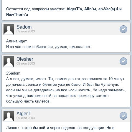
Остается под вопросом участие:
AlgerT’a, Alin’ы, en-Vec(a) 4 и
NewThorn’a
Sadom
05 июл 2003
Алина идет.
И за час всем собираться, думаю, смысла нет.
Olesher
05 июл 2003
2Sadom.
А я вот, думаю, имеет. Ты, помница в тот раз пришел за 10 минут
до начала сеанса и билетов уже не было. И был бы Чупа-чупс
если бы мы не догадались на все носы купить. Не надо забывать,
что уикэнд помноженный на недавнюю премьеру сожжет
большую часть билетов.
AlgerT
05 июл 2003
Лично я хотел-бы пойти через неделю. на следующие. Но в