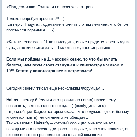
>Поддерживаю. Только я не проснусь так рано…
Только попробуй проспать!!! :-)
Киппер… Радуга… сделайте что-нить с этим лентяем, что бы он
проснулся пораньше… :-)
>Кстати, советую к 11 не приходить, иначе придется сосать чупа-
чупс, а не кино смотреть… Билеты покупаются раньше
Если мы пойдем на 11 часовой сеанс, то что бы купить
билеты, нам всем стоит стянуться к кинотеатру часикам к
10!!! Кстати у кинотеатра все и встретимся!
-----------
Сегодня звонил/писал еще нескольким Форумцам…
Hallas
– негодяй (если я его правильно понял) просил ему
позвонить, в день нашего похода :-) (разбудить типа)
Еще сообщил
Dagde
, который сказал что подумает (и как бы ему
и хочется пойти), но он ничего не обещает…
Так же звонил
Haktar’y
– который сообщил мне что на эти
выходные его вербуют для работ - на даче, и по этой причине, он
скорее всего не присоединиться к нашей компании…