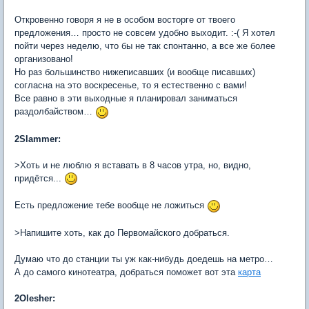
Откровенно говоря я не в особом восторге от твоего
предложения… просто не совсем удобно выходит. :-( Я хотел
пойти через неделю, что бы не так спонтанно, а все же более
организовано!
Но раз большинство нижеписавших (и вообще писавших)
согласна на это воскресенье, то я естественно с вами!
Все равно в эти выходные я планировал заниматься
раздолбайством…
2Slammer:
>Хоть и не люблю я вставать в 8 часов утра, но, видно,
придётся...
Есть предложение тебе вообще не ложиться
>Напишите хоть, как до Первомайского добраться.
Думаю что до станции ты уж как-нибудь доедешь на метро…
А до самого кинотеатра, добраться поможет вот эта
карта
2Olesher: