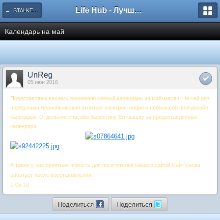
Life Hub - Лучшие компьютерные игры мира
← STALKER - Новости разное
Календарь на май
UnReg
05 июн 2016
Представляем вашему вниманию свежий календарь на май-месяц. На сей раз
перед нами Чернобыльская атомная электростанция и небольшой передизайн
календаря. Отдельное спасибо Валентину Елтышеву за предоставленные
календари.
А также у нас приятная новость для посетителей нашего сайта! Сайт снова
работает после восстановления!
1-05-10
Поделиться
Поделиться