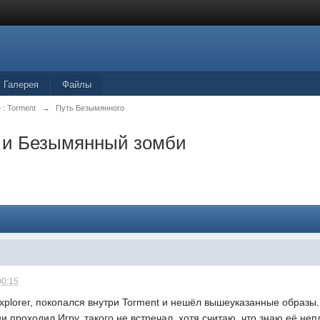
Галерея
Файлы
 : Torment
→
Путь Безымянного
 и Безымянный зомби
00:15
 Explorer, покопался внутри Torment и нешёл вышеуказанные образы.
и проходил Игру, такого не встречал, хотя считаю, что знаю её неп