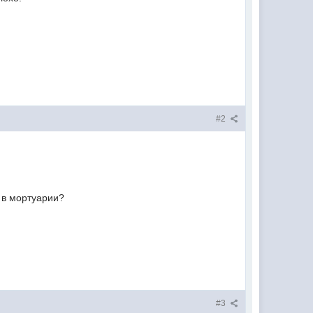
#2
м в мортуарии?
#3