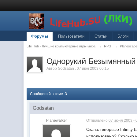
Форумы
Пользователи
Статьи
Блоги
Life Hub - Лучшие компьютерные игры мира
→
RPG
→
Planescape
Однорукий Безымянный
Автор
Godsatan
,
07 июн 2003 00:15
Сообщений в теме: 3
Godsatan
Planewalker
Отправлено
07 июня 2003 - 
Скачал впервые Infinity
использовано? Сколько н