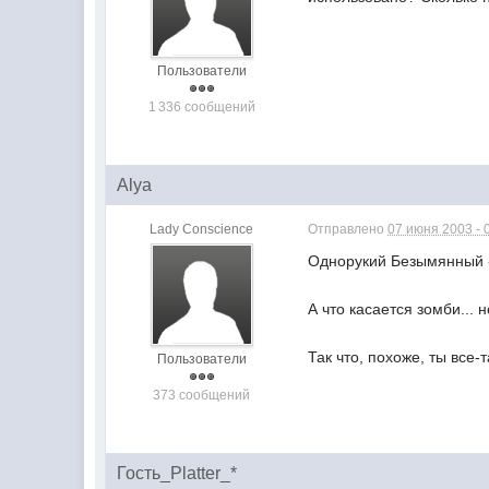
Пользователи
1 336 сообщений
Alya
Lady Сonscience
Отправлено
07 июня 2003 - 
Однорукий Безымянный -
А что касается зомби...
Так что, похоже, ты все-
Пользователи
373 сообщений
Гость_Platter_*