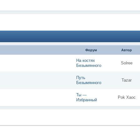
Форум
Автор
На костях
Solree
Безымянного
Путь
Tazar
Безымянного
Ты —
Pok Xaoc
Избранный