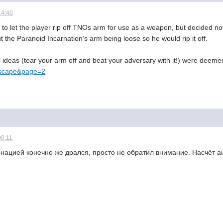
14:40
 to let the player rip off TNOs arm for use as a weapon, but decided not 
ut the Paranoid Incarnation's arm being loose so he would rip it off.
 ideas (tear your arm off and beat your adversary with it!) were deemed 
nescape&page=2
00:11
ацией конечно же дрался, просто не обратил внимание. Насчёт ан