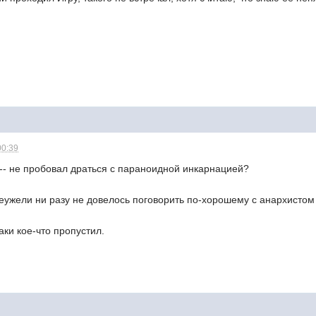
00:39
- не пробовал драться с параноидной инкарнацией?
 неужели ни разу не довелось поговорить по-хорошему с анархисто
таки кое-что пропустил.