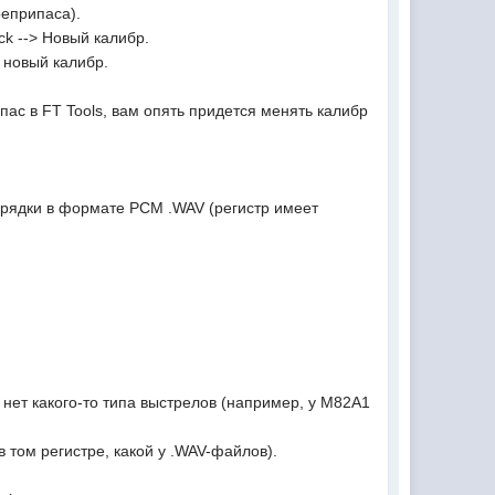
оеприпаса).
ck --> Новый калибр.
ш новый калибр.
пас в FT Tools, вам опять придется менять калибр
арядки в формате PCM .WAV (регистр имеет
 нет какого-то типа выстрелов (например, у М82А1
в том регистре, какой у .WAV-файлов).