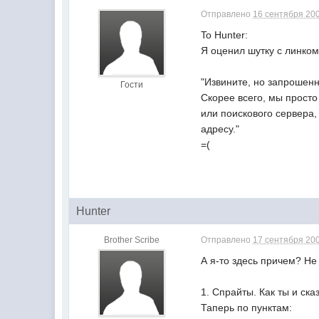
Отправлено
16 сентября 200
To Hunter:
Я оценил шутку с линком
"Извините, но запрошенн
Гости
Скорее всего, мы просто
или поискового сервера,
адресу."
=(
Hunter
Brother Scribe
Отправлено
17 сентября 200
А я-то здесь причем? Не
1. Спрайты. Как ты и ска
Таперь по пунктам: