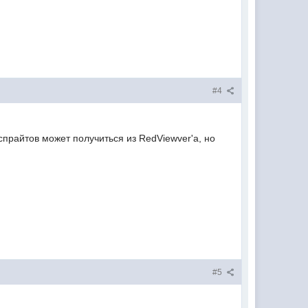
#4
спрайтов может получиться из RedViewver'а, но
#5