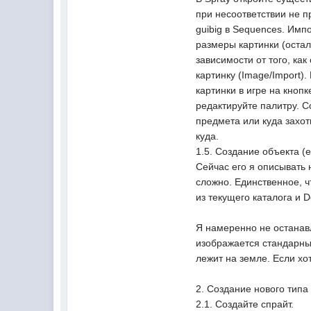
при несоответствии не пр
guibig в Sequences. Импо
размеры картинки (оста
зависимости от того, как
картинку (Image/Import)
картинки в игре на кноп
редактируйте палитру. Со
предмета или куда захоти
куда.
1.5. Создание объекта (en
Сейчас его я описывать н
сложно. Единственное, ч
из текущего каталога и D
Я намеренно не останавли
изображается стандарный
лежит на земле. Если хо
2. Создание нового типа
2.1. Создайте спрайт.