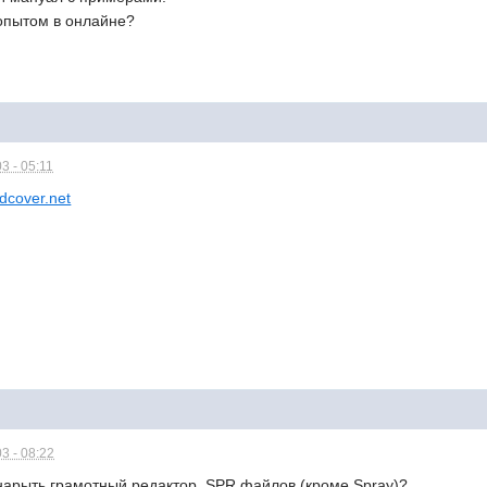
 опытом в онлайне?
3 - 05:11
dcover.net
3 - 08:22
 нарыть грамотный редактор .SPR файлов (кроме Spray)?