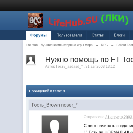
Форумы
Пользователи
Статьи
Блоги
Life Hub - Лучшие компьютерные игры мира
→
RPG
→
Fallout Tac
Нужно помощь по FT Too
Автор
Гость_asdasd_*
,
31 авг 2003 13:12
Сообщений в теме: 9
Гость_Brown noser_*
Отправлено
31 августа 2003 
С чего начинать создани
1) Есть ли НОРМАЛЬНЫЙ