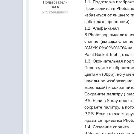
1.1. Подготовка изображ
Пользователи
Производится в Photosho
575 сообщений
избавиться от лишнего п
соблюдать пропорции).
1.2. Альфа-канал
В Photoshop выделите из
channel (вкладка Chann
(CMYK 0%/0%/0%/0% на вк
Paint Bucket Tool -, отк
1.3. Окончательная подг
Переведите изображение 
цветами (8bpp), но у ме
начальное изображение 
маленькой) и сохраняйте 
Сохраните палитру (Imag
P.S. Если в Spray появят
сохранте палитру, а пот
P.P.S. Если кто знает д
нравится привычка Phot
1.4. Создание спрайта.
В Spray откройте сущест