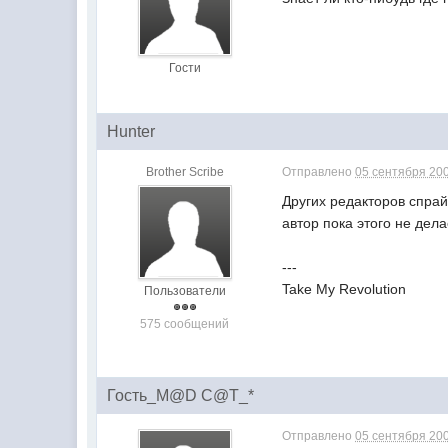
Гости
Hunter
Brother Scribe
Отправлено
05 сентября 200
Других редакторов спрай
автор пока этого не дела
---
Take My Revolution
Пользователи
575 сообщений
Гость_M@D C@T_*
Отправлено
05 сентября 200