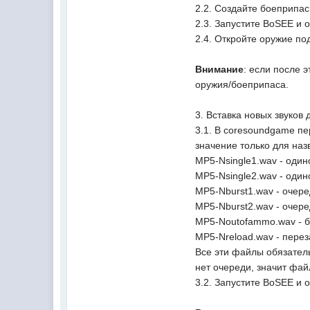
2.2. Создайте боеприпас 
2.3. Запустите BoSEE и 
2.4. Откройте оружие по
Внимание
: если после 
оружия/боеприпаса.
3. Вставка новых звуков 
3.1. В coresoundgame п
значение только для наз
MP5-Nsingle1.wav - оди
MP5-Nsingle2.wav - оди
MP5-Nburst1.wav - очере
MP5-Nburst2.wav - очере
MP5-Noutofammo.wav - б
MP5-Nreload.wav - пере
Все эти файлы обязатель
нет очереди, значит файл
3.2. Запустите BoSEE и 