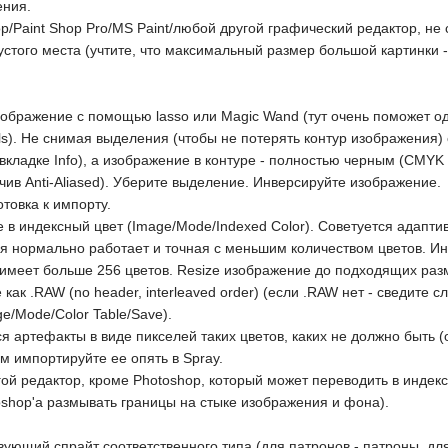
ения.
p/Paint Shop Pro/MS Paint/любой другой графический редактор, не
устого места (учтите, что максимальный размер большой картинки -
ображение с помощью lasso или Magic Wand (тут очень поможет од
els). Не снимая выделения (чтобы не потерять контур изображени
ладке Info), а изображение в контуре - полностью черным (CMYK 
лючив Anti-Aliased). Уберите выделение. Инверсируйте изображение.
отовка к импорту.
в индексный цвет (Image/Mode/Indexed Color). Советуется адаптивн
ня нормально работает и точная с меньшим количеством цветов. Ино
имеет больше 256 цветов. Resize изображение до подходящих разм
как .RAW (no header, interleaved order) (если .RAW нет - сведите 
e/Mode/Color Table/Save).
ся артефакты в виде пикселей таких цветов, каких не должно быть 
ом импортируйте ее опять в Spray.
ругой редактор, кроме Photoshop, который может переводить в индек
oshop'а размывать границы на стыке изображения и фона).
вующий спрайт соответственного типа (для патронов - патроны, для