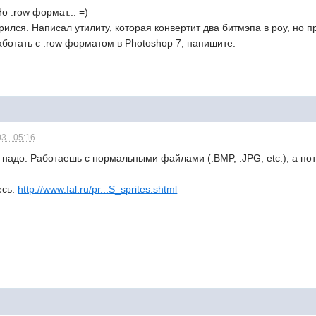
о .row формат... =)
ился. Написал утилиту, которая конвертит два битмэпа в роу, но п
работать с .row форматом в Photoshop 7, напишите.
3 - 05:16
 надо. Работаешь с нормальными файлами (.BMP, .JPG, etc.), а по
есь:
http://www.fal.ru/pr...S_sprites.shtml