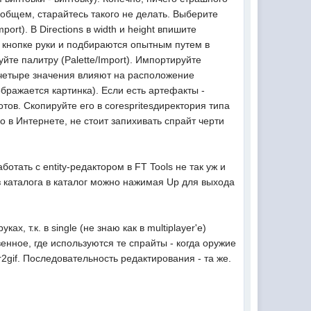
 В общем, старайтесь такого не делать. Выберите
ort). В Directions в width и height впишите
 кнопке руки и подбираются опытным путем в
уйте палитру (Palette/Import). Импортируйте
ые четыре значения влияют на расположение
ображается картинка). Если есть артефакты -
отов. Скопируйте его в corespritesдиректория типа
о в Интернете, не стоит запихивать спрайт черти
отать с entity-редактором в FT Tools не так уж и
з каталога в каталог можно нажимая Up для выхода
 т.к. в single (не знаю как в multiplayer'е)
нное, где используются те спрайты - когда оружие
2gif. Последовательность редактирования - та же.