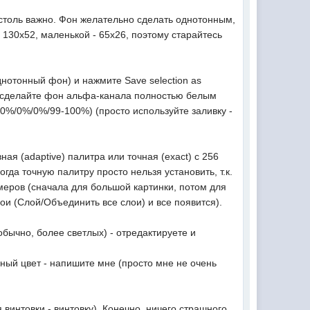
 столь важно. Фон желательно сделать однотонным,
 130х52, маленькой - 65х26, поэтому старайтесь
нотонный фон) и нажмите Save selection as
я) сделайте фон альфа-канала полностью белым
0%/0%/0%/99-100%) (просто используйте заливку -
ая (adaptive) палитра или точная (exact) с 256
гда точную палитру просто нельзя установить, т.к.
еров (сначала для большой картинки, потом для
слои (Слой/Объединить все слои) и все появится).
(обычно, более светлых) - отредактируете и
сный цвет - напишите мне (просто мне не очень
 винтовки - винтовку). Конечно, ничего страшного