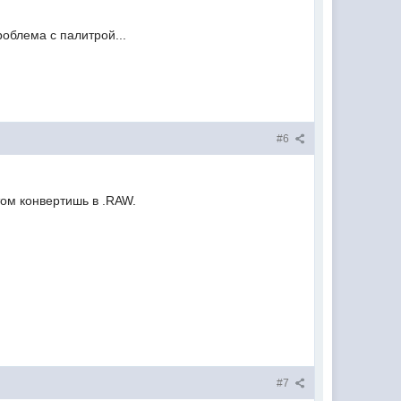
роблема с палитрой...
#6
том конвертишь в .RAW.
#7