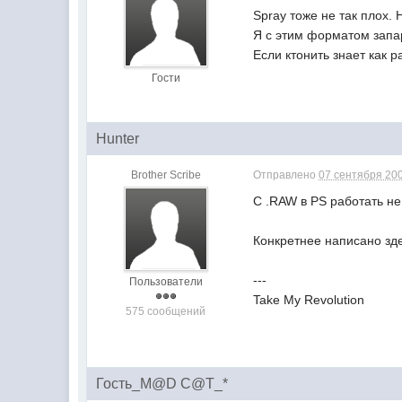
Spray тоже не так плох. Н
Я с этим форматом запар
Если ктонить знает как 
Гости
Hunter
Brother Scribe
Отправлено
07 сентября 200
С .RAW в PS работать не
Конкретнее написано зд
---
Пользователи
Take My Revolution
575 сообщений
Гость_M@D C@T_*