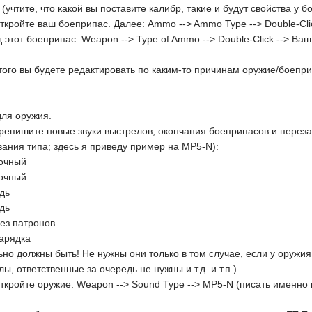
(учтите, что какой вы поставите калибр, такие и будут свойства у б
откройте ваш боеприпас. Далее: Ammo --> Ammo Type --> Double-Cli
д этот боеприпас. Weapon --> Type of Ammo --> Double-Click --> Ва
этого вы будете редактировать по каким-то причинам оружие/боепри
для оружия.
ерепишите новые звуки выстрелов, окончания боеприпасов и перез
вания типа; здесь я приведу пример на MP5-N):
ночный
ночный
дь
дь
ез патронов
зарядка
но должны быть! Не нужны они только в том случае, если у оружия
ы, ответственные за очередь не нужны и т.д. и т.п.).
откройте оружие. Weapon --> Sound Type --> MP5-N (писать именно 