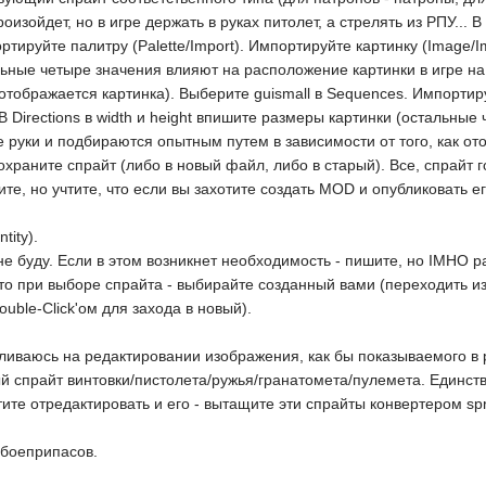
оизойдет, но в игре держать в руках питолет, а стрелять из РПУ...
ртируйте палитру (Palette/Import). Импортируйте картинку (Image/Imp
льные четыре значения влияют на расположение картинки в игре на
 отображается картинка). Выберите guismall в Sequences. Импортир
. В Directions в width и height впишите размеры картинки (остальн
ке руки и подбираются опытным путем в зависимости от того, как от
храните спрайт (либо в новый файл, либо в старый). Все, спрайт г
те, но учтите, что если вы захотите создать MOD и опубликовать ег
tity).
е буду. Если в этом возникнет необходимость - пишите, но IMHO раб
то при выборе спрайта - выбирайте созданный вами (переходить и
ouble-Click'ом для захода в новый).
ваюсь на редактировании изображения, как бы показываемого в руках,
 спрайт винтовки/пистолета/ружья/гранатомета/пулемета. Единстве
тите отредактировать и его - вытащите эти спрайты конвертером spr
 боеприпасов.