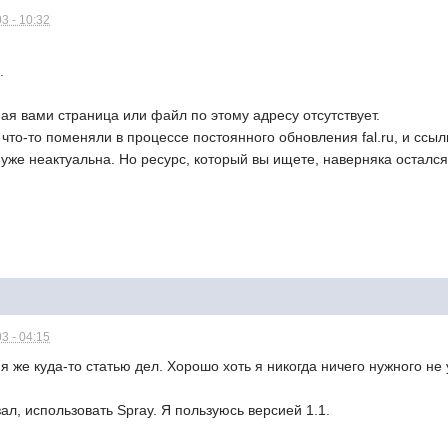
3 - 10:32
.
ая вами страница или файл по этому адресу отсутствует.
 что-то поменяли в процессе постоянного обновления fal.ru, и ссыл
 уже неактуальна. Но ресурс, который вы ищете, наверняка остался
3 - 04:15
 я же куда-то статью дел. Хорошо хоть я никогда ничего нужного не
зал, использовать Spray. Я пользуюсь версией 1.1.