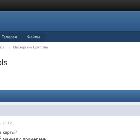
Галерея
Файлы
tics
→
Мастерские Братства
ls
- 13:12
е карты?
 мануал с примерами.