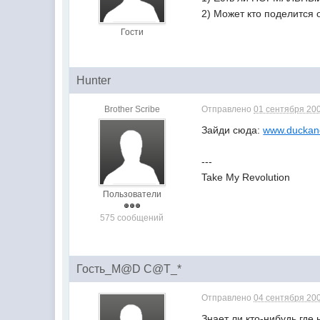
2) Может кто поделится
Гости
Hunter
Brother Scribe
Отправлено
01 сентября 200
Зайди сюда:
www.duckan
---
Take My Revolution
Пользователи
575 сообщений
Гость_M@D C@T_*
Отправлено
04 сентября 200
Знает ли кто-нибудь где