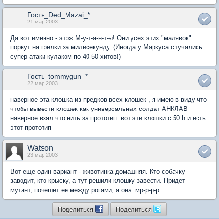
Гость_Ded_Mazai_*
21 мар 2003
Да вот именно - этож М-у-т-а-н-т-ы! Они усех этих "малявок"
порвут на грелки за милисекунду. (Иногда у Маркуса случались
супер атаки кулаком по 40-50 хитов!)
Гость_tommygun_*
22 мар 2003
наверное эта клошка из предков всех клошек , я имею в виду что
чтобы вывести клошек как универсальных солдат АНКЛАВ
наверное взял что нить за прототип. вот эти клошки с 50 h и есть
этот прототип
Watson
23 мар 2003
Вот еще один вариант - животинка домашняя. Кто собачку
заводит, кто крыску, а тут решили клошку завести. Придет
мутант, почешет ее между рогами, а она: мр-р-р-р.
Поделиться
Поделиться