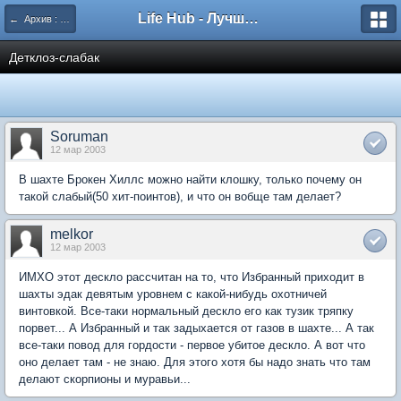
Life Hub - Лучшие компьютерные игры мира
← Архив : Fallout 2
Детклоз-слабак
Soruman
12 мар 2003
В шахте Брокен Хиллс можно найти клошку, только почему он
такой слабый(50 хит-поинтов), и что он вобще там делает?
melkor
12 мар 2003
ИМХО этот дескло рассчитан на то, что Избранный приходит в
шахты эдак девятым уровнем с какой-нибудь охотничей
винтовкой. Все-таки нормальный дескло его как тузик тряпку
порвет... А Избранный и так задыхается от газов в шахте... А так
все-таки повод для гордости - первое убитое дескло. А вот что
оно делает там - не знаю. Для этого хотя бы надо знать что там
делают скорпионы и муравьи...