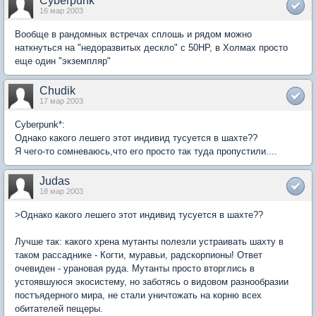
Cyberpunk*
16 мар 2003
Вообще в рандомных встречах сплошь и рядом можно
наткнуться на "недоразвитых дескло" с 50НР, в Холмах просто
еще один "экземпляр"
Chudik
17 мар 2003
Cyberpunk*:
Однако какого лешего этот индивид тусуется в шахте??
Я чего-то сомневаюсь,что его просто так туда пропустили....
Judas
18 мар 2003
>Однако какого лешего этот индивид тусуется в шахте??
Лучше так: какого хрена мутанты полезли устраивать шахту в
таком рассаднике - Когти, муравьи, радскорпионы! Ответ
очевиден - урановая руда. Мутанты просто вторглись в
устоявшуюся экосистему, но заботясь о видовом разнообразии
постъядерного мира, не стали уничтожать на корню всех
обитателей пещеры.