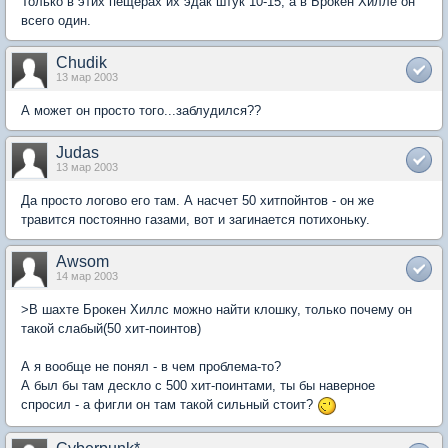
Только в этих пещерах их эдак штук 10-15, а в Брокен Хилле он
всего один.
Chudik
13 мар 2003
А может он просто того...заблудился??
Judas
13 мар 2003
Да просто логово его там. А насчет 50 хитпойнтов - он же
травится постоянно газами, вот и загинается потихоньку.
Awsom
14 мар 2003
>В шахте Брокен Хиллс можно найти клошку, только почему он
такой слабый(50 хит-поинтов)
А я вообще не понял - в чем проблема-то?
А был бы там дескло с 500 хит-поинтами, ты бы наверное
спросил - а фигли он там такой сильный стоит?