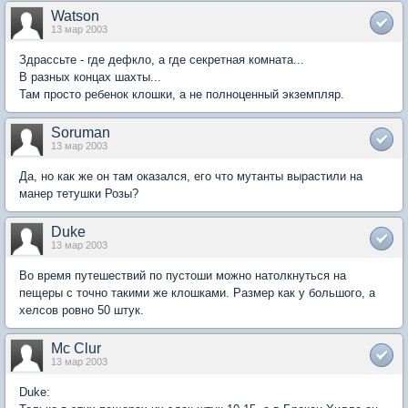
Watson
13 мар 2003
Здрассьте - где дефкло, а где секретная комната...
В разных концах шахты...
Там просто ребенок клошки, а не полноценный экземпляр.
Soruman
13 мар 2003
Да, но как же он там оказался, его что мутанты вырастили на
манер тетушки Розы?
Duke
13 мар 2003
Во время путешествий по пустоши можно натолкнуться на
пещеры с точно такими же клошками. Размер как у большого, а
хелсов ровно 50 штук.
Mc Clur
13 мар 2003
Duke: