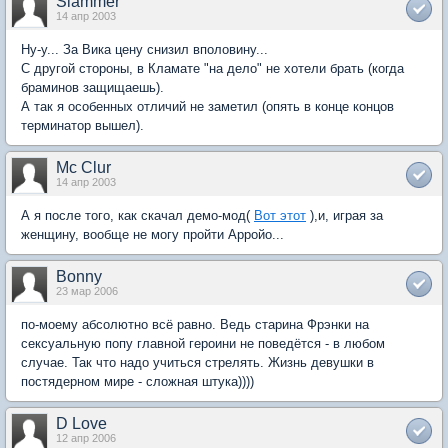
Slammer
14 апр 2003
Ну-у... За Вика цену снизил вполовину...
С другой стороны, в Кламате "на дело" не хотели брать (когда
браминов защищаешь).
А так я особенных отличий не заметил (опять в конце концов
терминатор вышел).
Mc Clur
14 апр 2003
А я после того, как скачал демо-мод(
Вот этот
),и, играя за
женщину, вообще не могу пройти Арройо...
Bonny
23 мар 2006
по-моему абсолютно всё равно. Ведь старина Фрэнки на
сексуальную попу главной героини не поведётся - в любом
случае. Так что надо учиться стрелять. Жизнь девушки в
постядерном мире - сложная штука))))
D Love
12 апр 2006