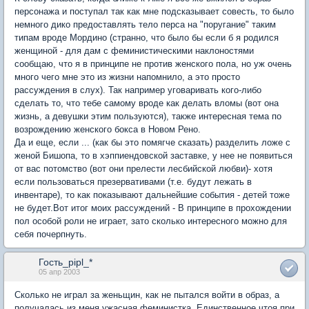
персонажа и поступал так как мне подсказывает совесть, то было
немного дико предоставлять тело перса на "поругание" таким
типам вроде Мордино (странно, что было бы если б я родился
женщиной - для дам с феминистическими наклоностями
сообщаю, что я в принципе не против женского пола, но уж очень
много чего мне это из жизни напомнило, а это просто
рассуждения в слух). Так например уговаривать кого-либо
сделать то, что тебе самому вроде как делать вломы (вот она
жизнь, а девушки этим пользуются), также интересная тема по
возрождению женского бокса в Новом Рено.
Да и еще, если ... (как бы это помягче сказать) разделить ложе с
женой Бишопа, то в хэппиендовской заставке, у нее не появиться
от вас потомство (вот они прелести лесбийской любви)- хотя
если пользоваться презервативами (т.е. будут лежать в
инвентаре), то как показывают дальнейшие события - детей тоже
не будет.Вот итог моих рассуждений - В принципе в прохождении
пол особой роли не играет, зато сколько интересного можно для
себя почерпнуть.
Гость_pipl_*
05 апр 2003
Сколько не играл за женьщин, как не пытался войти в образ, а
получалась из меня ужасная феминистка. Единственное чтоя при