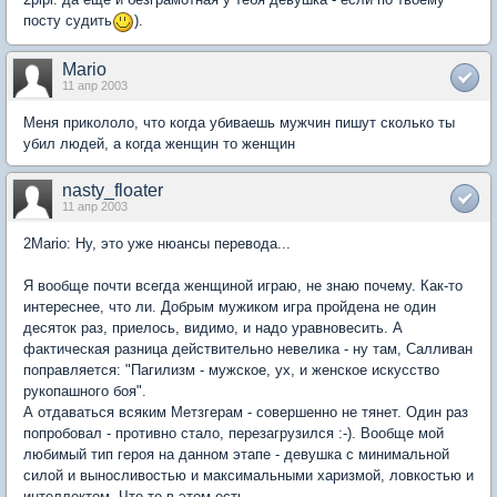
посту судить
).
Mario
11 апр 2003
Меня прикололо, что когда убиваешь мужчин пишут сколько ты
убил людей, а когда женщин то женщин
nasty_floater
11 апр 2003
2Mario: Ну, это уже нюансы перевода...
Я вообще почти всегда женщиной играю, не знаю почему. Как-то
интереснее, что ли. Добрым мужиком игра пройдена не один
десяток раз, приелось, видимо, и надо уравновесить. А
фактическая разница действительно невелика - ну там, Салливан
поправляется: "Пагилизм - мужское, ух, и женское искусство
рукопашного боя".
А отдаваться всяким Метзгерам - совершенно не тянет. Один раз
попробовал - противно стало, перезагрузился :-). Вообще мой
любимый тип героя на данном этапе - девушка с минимальной
силой и выносливостью и максимальными харизмой, ловкостью и
интеллектом. Что-то в этом есть...