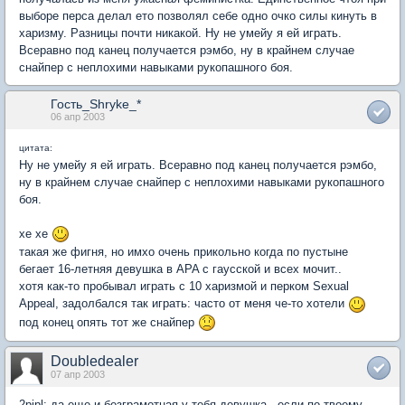
выборе перса делал ето позволял себе одно очко силы кинуть в
харизму. Разницы почти никакой. Ну не умейу я ей играть.
Всеравно под канец получается рэмбо, ну в крайнем случае
снайпер с неплохими навыками рукопашного боя.
Гость_Shryke_*
06 апр 2003
цитата:
Ну не умейу я ей играть. Всеравно под канец получается рэмбо,
ну в крайнем случае снайпер с неплохими навыками рукопашного
боя.
хе хе
такая же фигня, но имхо очень прикольно когда по пустыне
бегает 16-летняя девушка в APA с гаусской и всех мочит..
хотя как-то пробывал играть с 10 харизмой и перком Sexual
Appeal, задолбался так играть: часто от меня че-то хотели
под конец опять тот же снайпер
Doubledealer
07 апр 2003
2pipl: да еще и безграмотная у тебя девушка - если по твоему