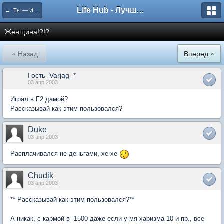
Life Hub - Лучшие компьютерные игры мира
← Ты — Избранный
Женщина!?!?
« Назад
Вперед »
Гость_Varjag_*
03 апр 2003
Играл в F2 дамой?
Рассказывай как этим пользовался?
Duke
03 апр 2003
Расплачивался не деньгами, хе-хе
Chudik
03 апр 2003
** Рассказывай как этим пользовался?**
А никак, с кармой в -1500 даже если у мя харизма 10 и пр., все