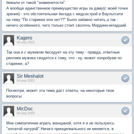
бежали от такой "знаменитости".
А вообще единственное преимущество игры за даму(с моей точки
зрения) - это обстоятельная беседа с медсестрой в Ваультсити
на тему "По старинке или нет??" Было забавно читать,а так -
ничего особенного, чего только стоит сволочь Мордино-младший.
Kagero
03 апр 2003
Так она и с мужиком беседует на эту тему - правда, ответные
реплики мужика сводятся к тому, что - ну, может попробуем по
старинке, а?
Sir Meshalot
04 апр 2003
Посмотри, может эта тема даст ответы, на некоторые твои
вопросы:
MicDoc
04 апр 2003
Мне симпатичнее играть женщиной, хотя я и не пользуюсь
"оплатой натурой".Ничего принципиального не меняется, в