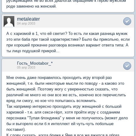
русификациях не во всех диалогах обращение к герою мужском
роде заменено на женский.
metaleater
04 апр 2003
А с харизмой в 1, что ей светит? То есть ли какая разница мужик
это или баба при такой характеристике? Было бы прикольно, если
при хорошей прокачке разговора возникал вариант ответа типа: А
ты лицо подушкой прикрой...
Гость_Mootabor_*
05 апр 2003
Мне очень даже понравилось проходить игру второй раз
женщиной, т.е. были некоторые мысли по поводу - а каково это
быть женщиной. Поэтому могу с уверенностью сказать, что
различий не много но они все же есть, конечно все перечислить
вряд ли смогу, но кое что попытаюсь вспомнить.
Так например интересно проходить игру женщиной с большой
харизмой - т.е. аля секси-гёрл, хотя пройти игру с созданием
персонажа "Тупая блондинка" у меня не получилось (может дело
бы и выгорело если б я интеллект ей чуть-чуть побольше
поставил).
К слову сказать, когда ближе к Яме я все же вжился в образ