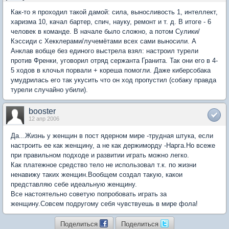
Как-то я проходил такой дамой: сила, выносливость 1, интеллект,
харизма 10, качал бартер, спич, науку, ремонт и т. д. В итоге - 6
человек в команде. В начале было сложно, а потом Сулики/
Кэссиди с Хекклерами/лучемётами всех сами выносили. А
Анклав вобще без единого выстрела взял: настроил турели
против Френки, уговорил отряд сержанта Гранита. Так они его в 4-
5 ходов в клочья порвали + кореша помогли. Даже киберсобака
умудрилась его так укусить что он ход пропустил (собаку правда
турели случайно убили).
booster
12 апр 2006
Да...Жизнь у женщин в пост ядерном мире -трудная штука, если
настроить ее как женщину, а не как держиморду -Нарга.Но всеже
при правильном подходе и развитии играть можно легко.
Как платежное средство тело не использовал т.к. по жизни
ненавижу таких женщин.Вообщем создал такую, какои
представляю себе идеальную женщину.
Все настоятельно советую попробовать играть за
женщину.Совсем подругому себя чувствуешь в мире фола!
Поделиться
Поделиться