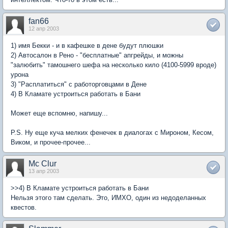
fan66
12 апр 2003
1) имя Бекки - и в кафешке в дене будут плюшки
2) Автоcалон в Рено - "бесплатные" апгрейды, и можны
"залюбить" тамошнего шефа на несколько кило (4100-5999 вроде)
урона
3) "Расплатиться" с работорговцами в Дене
4) В Кламате устроиться работать в Бани
Может еще вспомню, напишу...
P.S. Ну еще куча мелких фенечек в диалогах с Мироном, Кесом,
Виком, и прочее-прочее...
Mc Clur
13 апр 2003
>>4) В Кламате устроиться работать в Бани
Нельзя этого там сделать. Это, ИМХО, один из недоделанных
квестов.