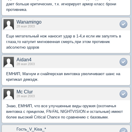
дает больше критических, т.к. игнорирует армор класс брони
противника.
Wanamingo
28 мая 2003
Еще метательный нож наносит удар в 1-4,и если им запулять в
глаза,то натупит мнгновенная смерть,при этом противник
абсолютно здоров
Aidan4
28 мая 2003
ЕМНИП, Магнум и снайперская винтовка увеличивают шанс на
критикал демэдж.
Mc Clur
28 мая 2003
Знаю, ЕМНИП, что все улучшенные виды оружия (охотничья
винтовка с прицелом, FN-FAL NIGHTVISION и остальные) имеют
более высокий Critical Chance по сравнению с базовыми.
Гость_V_Kisa_*