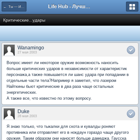
Life Hub - Лучшие компьютерные игры мира
← Ты — Избранный
Критические...удары
Wanamingo
27 мая 2003
Вопрос:имеет ли некоторое оружие возможность наносить
больше критических ударов в независимости от характеристик
персонажа,а также повышается ли шанс удара при попадании в
отдельные части тела?Например я заметил, что лазером
Найткины бьют критические в два раза чаще остальных
энергетических.
А также все, что известно по этому вопросу.
Duke
28 мая 2003
Я знаю только, что тыкалки для скота и кувалды роняют
противника или отправляет его в нокдаун гораздо чаще другого
оружия. Таким образом они наносят больше дамеджа. Гаусска