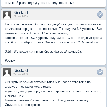
помню, 2 раза подряд уровень получить нельзя.
Nicolaich
27 ноя 2003
На сколько помню, Вик "апгрэйдицца" каждые три твоих уровня в
случайном порядке. Что сие значит: Ты получил 3 й уровень - Вик
может получить 1 свой, НО или на первый,
второй и третий ТВОИ уровни, случайно. ТО есть в один из трёх а
какой игра выбирает сама. Это же относицца ко ВСЕМ энпИсям.
З.Ы.: S/L вроде как нипричём, ас фа ас ай ремемба.
Респект!
Nicolaich
27 ноя 2003
Ой! Чуть не забыл! похожий глюк был, после того как я на
фаргусЬ, поставил мод b-team,
тода вик дойдя до определенного уровня (не помню точно какого)
сглючил, и в
!моторизованной броне! опять стал 1 го уровня.. и пепец.
Снимаешь с него броню..