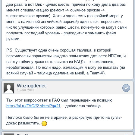
два раза, а вот Вик - целых шесть, причем по ходу дела два раз
меняет специализацию (ремонт -> обычное оружие ->
энергетическое оружие). Хотя и здесь есть (по крайней мере, у
меня, с патченной английской версией) один глюк: персонажи,
число улучшений которых равно шести, почему-то не могут сами
получить последний уровень - приходиться заменять файл
руками.
P.S. Существует одна очень хорошая таблица, в которой
перечислены параметры каждого повышения для всех НПС'ов, и
на эту таблицу даже есть ссылка из FAQ'а... к сожалению,
неработающая. Но если надо, желающим я могу ее выслать (на
всякий случай – таблица сделана не мной, а Team-X).
Wozrogdenec
16 авг 2011
Так, этот вопрос-ответ в FAQ был перемещён на позицию
http://fal.ru/FAQ/f2.shtml?q=21
+ добавлена таблица.
Неплохо было бы её не в архиве, а раскрытую где-то на гугль-
доках разместить.