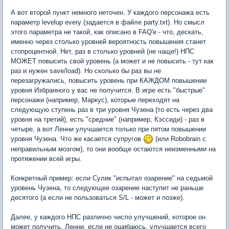
А вот второй пункт немного неточен. У каждого персонажа есть
параметр levelup every (задается в файле party.txt). Но смысл
этого параметра не такой, как описано в FAQ'е - что, дескать,
именно через столько уровней вероятность повышения станет
стопроцентной. Нет, раз в столько уровней (не чаще!) НПС
МОЖЕТ повысить свой уровень (а может и не повысить - тут как
раз и нужен save/load). Но сколько бы раз вы не
перезагружались, повысить уровень при КАЖДОМ повышении
уровня Избранного у вас не получится. В игре есть "быстрые"
персонажи (например, Маркус), которые переходят на
следующую ступень раз в три уровня Чузена (то есть через два
уровня на третий), есть "средние" (например, Кэссиди) - раз в
четыре, а вот Ленни улучшается только при пятом повышении
уровня Чузена. Что же касается супругов
(или Robobrain с
неправильным мозгом), то они вообще остаются неизменными на
протяжении всей игры.
Конкретный пример: если Сулик "испытал озарение" на седьмой
уровень Чузена, то следующее озарение наступит не раньше
десятого (а если не пользоваться S/L - может и позже).
Далее, у каждого НПС различно число улучшений, которое он
может получить. Ленни, если не ошибаюсь, улучшается всего