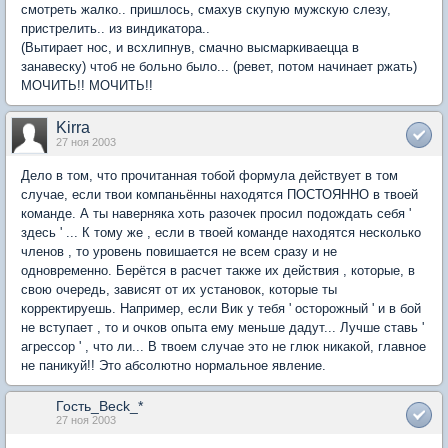
смотреть жалко.. пришлось, смахув скупую мужскую слезу,
пристрелить.. из виндикатора..
(Вытирает нос, и всхлипнув, смачно высмаркиваецца в
занавеску) чтоб не больно было... (ревет, потом начинает ржать)
МОЧИТЬ!! МОЧИТЬ!!
Kirra
27 ноя 2003
Дело в том, что прочитанная тобой формула действует в том
случае, если твои компаньённы находятся ПОСТОЯННО в твоей
команде. А ты наверняка хоть разочек просил подождать себя '
здесь ' ... К тому же , если в твоей команде находятся несколько
членов , то уровень повишается не всем сразу и не
одновременно. Берётся в расчет также их действия , которые, в
свою очередь, зависят от их установок, которые ты
корректируешь. Например, если Вик у тебя ' осторожный ' и в бой
не вступает , то и очков опыта ему меньше дадут... Лучше ставь '
агрессор ' , что ли... В твоем случае это не глюк никакой, главное
не паникуй!! Это абсолютно нормальное явление.
Гость_Beck_*
27 ноя 2003