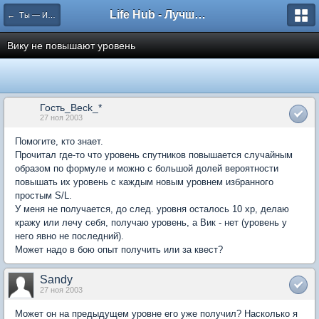
Life Hub - Лучшие компьютерные игры мира
← Ты — Избранный
Вику не повышают уровень
Гость_Beck_*
27 ноя 2003
Помогите, кто знает.
Прочитал где-то что уровень спутников повышается случайным
образом по формуле и можно с большой долей вероятности
повышать их уровень с каждым новым уровнем избранного
простым S/L.
У меня не получается, до след. уровня осталось 10 хр, делаю
кражу или лечу себя, получаю уровень, а Вик - нет (уровень у
него явно не последний).
Может надо в бою опыт получить или за квест?
Sandy
27 ноя 2003
Может он на предыдущем уровне его уже получил? Насколько я