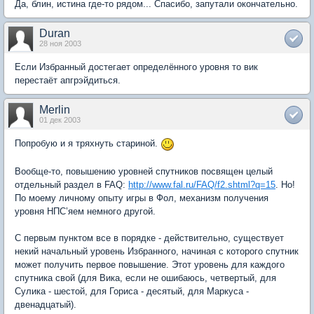
Да, блин, истина где-то рядом... Спасибо, запутали окончательно.
Duran
28 ноя 2003
Если Избранный достегает определённого уровня то вик
перестаёт апгрэйдиться.
Merlin
01 дек 2003
Попробую и я тряхнуть стариной.
Вообще-то, повышению уровней спутников посвящен целый
отдельный раздел в FAQ:
http://www.fal.ru/FAQ/f2.shtml?q=15
. Но!
По моему личному опыту игры в Фол, механизм получения
уровня НПС’яем немного другой.
С первым пунктом все в порядке - действительно, существует
некий начальный уровень Избранного, начиная с которого спутник
может получить первое повышение. Этот уровень для каждого
спутника свой (для Вика, если не ошибаюсь, четвертый, для
Сулика - шестой, для Гориса - десятый, для Маркуса -
двенадцатый).