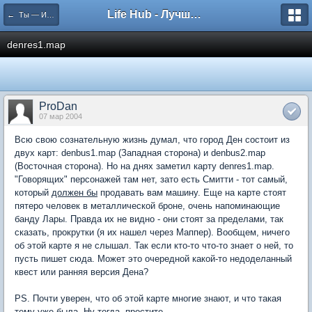
Life Hub - Лучшие компьютерные игры мира
← Ты — Избранный
denres1.map
ProDan
07 мар 2004
Всю свою сознательную жизнь думал, что город Ден состоит из
двух карт: denbus1.map (Западная сторона) и denbus2.map
(Восточная сторона). Но на днях заметил карту denres1.map.
"Говорящих" персонажей там нет, зато есть Смитти - тот самый,
который
должен бы
продавать вам машину. Еще на карте стоят
пятеро человек в металлической броне, очень напоминающие
банду Лары. Правда их не видно - они стоят за пределами, так
сказать, прокрутки (я их нашел через Маппер). Вообщем, ничего
об этой карте я не слышал. Так если кто-то что-то знает о ней, то
пусть пишет сюда. Может это очередной какой-то недоделанный
квест или ранняя версия Дена?
PS. Почти уверен, что об этой карте многие знают, и что такая
тему уже была. Ну тогда, простите...