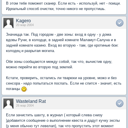
В этом тебе поможет сканер. Если есть - используй, нет - поищи.
Идеальный способ очистки, точно никого не пропустишь.
Kagero
20 мар 2004
Значицца так. Под городом - две зоны: вход в одну - у дома
вдовы Руни, в колодце, в задней комнате Маламут-Салуна и в
задней комнате казино. Вход во вторую - там, где кротиные бои:
колодец и разрытая могила.
Обе зоны сообщаются между собой, так что, вычистив одну,
можно перейти во вторую под землей.
Кстати, проверить, остались ли тварюки на уровне, можо и без
сенсора - надо попытаться поспать. Если не спится - значит, есть
поганцы
.
Wasteland Rat
26 мар 2004
Если зачистить шахту, в журнал ( который слева снизу
)добавится сообщение о выполнении квеста и дадут кучку экспы
(у меня обычно тут левелап), так что пропустить этот момент