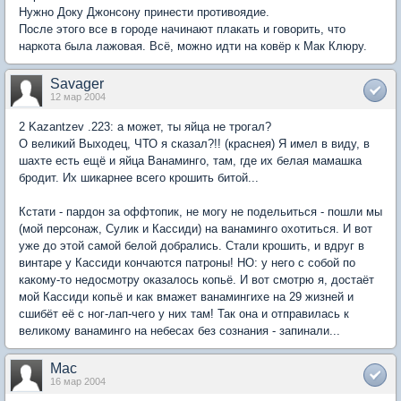
Нужно Доку Джонсону принести противоядие.
После этого все в городе начинают плакать и говорить, что
наркота была лажовая. Всё, можно идти на ковёр к Мак Клюру.
Savager
12 мар 2004
2 Kazantzev .223: а может, ты яйца не трогал?
О великий Выходец, ЧТО я сказал?!! (краснея) Я имел в виду, в
шахте есть ещё и яйца Ванаминго, там, где их белая мамашка
бродит. Их шикарнее всего крошить битой...
Кстати - пардон за оффтопик, не могу не подельиться - пошли мы
(мой персонаж, Сулик и Кассиди) на ванаминго охотиться. И вот
уже до этой самой белой добрались. Стали крошить, и вдруг в
винтаре у Кассиди кончаются патроны! НО: у него с собой по
какому-то недосмотру оказалось копьё. И вот смотрю я, достаёт
мой Кассиди копьё и как вмажет ванамингихе на 29 жизней и
сшибёт её с ног-лап-чего у них там! Так она и отправилась к
великому ванаминго на небесах без сознания - запинали...
Mac
16 мар 2004