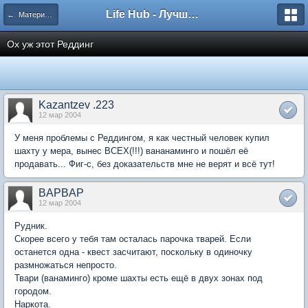
Life Hub - Лучшие компьютерные игры мира
← Материал для FAQ по Fallout 2
Ох уж этот Реддинг
Kazantzev .223
12 мар 2004
У меня проблемы с Реддингом, я как честный человек купил
шахту у мера, вынес ВСЕХ(!!!) вананаминго и пошёл её
продавать... Фиг-с, без доказательств мне не верят и всё тут!
BAPBAP
12 мар 2004
Рудник.
Скорее всего у тебя там осталась парочка тварей. Если
останется одна - квест засчитают, поскольку в одиночку
размножаться непросто.
Твари (ванаминго) кроме шахты есть ещё в двух зонах под
городом.
Наркота.