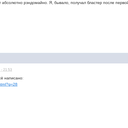
 абсолютно рэндомайно. Я, бывало, получал бластер после первой
 - 21:53
сё написано:
shtml?q=28