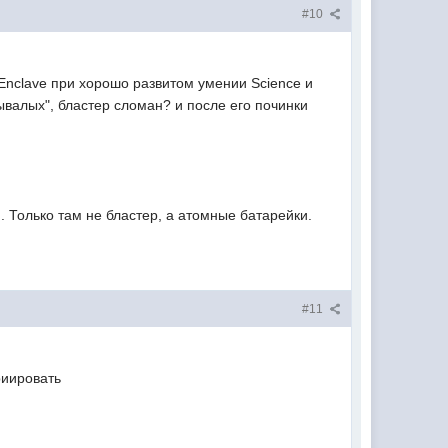
#10
 Enclave при хорошо развитом умении Science и
валых", бластер сломан? и после его починки
 Только там не бластер, а атомные батарейки.
#11
риировать