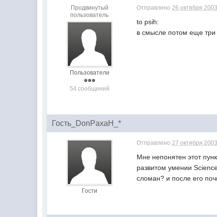
Продвинутый
Отправлено
26 октября 2003
пользователь
to psih:
в смысле потом еще три 
Пользователи
54 сообщений
Гость_DonPaxaH_*
Отправлено
27 октября 2003
Мне непонятен этот пунк
развитом умении Scienc
сломан? и после его по
Гости