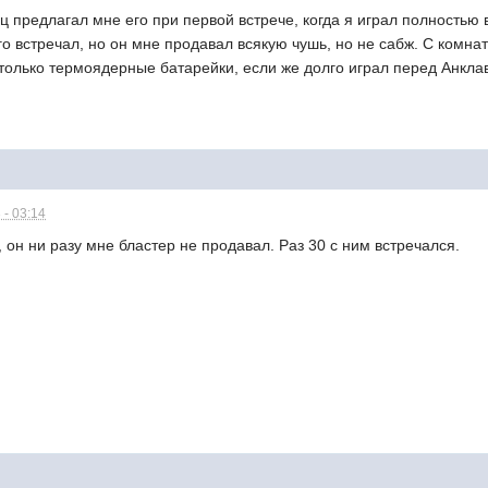
ец предлагал мне его при первой встрече, когда я играл полностью
о встречал, но он мне продавал всякую чушь, но не сабж. С комна
 только термоядерные батарейки, если же долго играл перед Анклав
 - 03:14
, он ни разу мне бластер не продавал. Раз 30 с ним встречался.