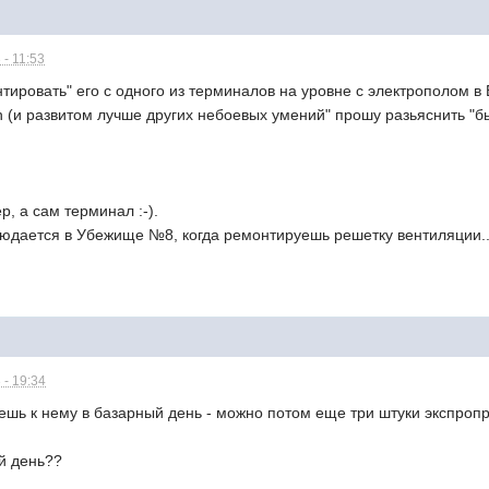
 - 11:53
тировать" его с одного из терминалов на уровне с электрополом в
 (и развитом лучше других небоевых умений" прошу разьяснить "бы
р, а сам терминал :-).
юдается в Убежище №8, когда ремонтируешь решетку вентиляции...
 - 19:34
дешь к нему в базарный день - можно потом еще три штуки экспроп
й день??