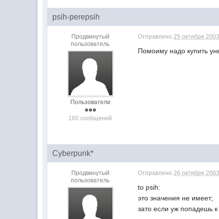
psih-perepsih
Продвинутый
Отправлено
25 октября 2003
пользователь
Помоиму надо купить ун
Пользователи
160 сообщений
Cyberpunk*
Продвинутый
Отправлено
26 октября 2003
пользователь
to psih:
это значения не имеет;
зато если уж попадешь к