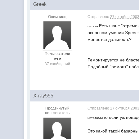
Greek
Олимпиец
Отправлено
27 октября 2003
Есть шанс "отремон
цитата:
основном умении Speech
меняется дальность?
Пользователи
Ремонтируется не бласте
37 сообщений
Подобный "ремонт" набл
X-ray555
Продвинутый
Отправлено
27 октября 2003
пользователь
зато если уж попа
цитата:
Это какой такой базарны