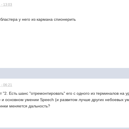
 - 13:03
бластера у него из кармана спионерить
 - 06:21
т "2. Есть шанс "отремонтировать" его с одного из терминалов на 
e и основном умении Speech (и развитом лучше других небоевых ум
чинки меняется дальность?