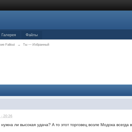
Галерея
Файлы
ие Fallout
→
Ты — Избранный
 - 20:26
и нужна ли высокая удача? А то этот торговец возле Модока всегд