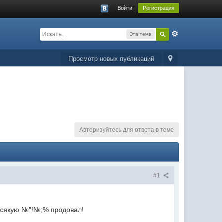
Войти
Регистрация
Эта тема
Просмотр новых публикаций
Авторизуйтесь для ответа в теме
#1
а всякую №"!№;% продовал!