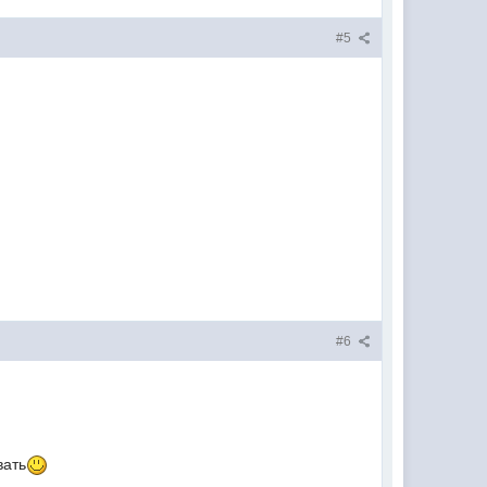
#5
#6
вать