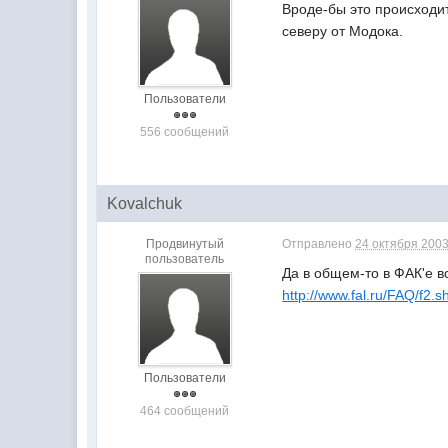
Вроде-бы это происходит
северу от Модока.
Пользователи
556 сообщений
Kovalchuk
Продвинутый
Отправлено
24 октября 2003
пользователь
Да в общем-то в ФАК'е в
http://www.fal.ru/FAQ/f2.
Пользователи
464 сообщений