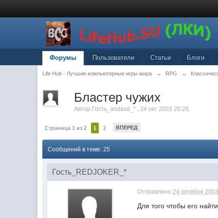
Форумы
Пользователи
Статьи
Блоги
Life Hub - Лучшие компьютерные игры мира
→
RPG
→
Классическ
Бластер чужих
Автор
Гость_asdasd_*
,
24 окт 2003 20:26
ВПЕРЕД
Страница 1 из 2
1
2
Сообщений в теме: 25
Гость_REDJOKER_*
Отправлено
24 октября 2003
Для того чтобы его найт