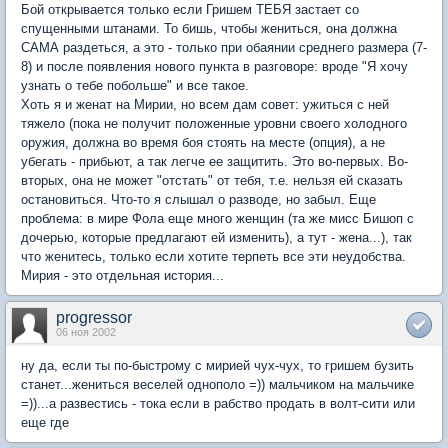
Бой открывается только если Гришем ТЕБЯ застает со
спущенными штанами. То бишь, чтобы жениться, она должна
САМА раздеться, а это - только при обаянии среднего размера (7-
8) и после появления нового пункта в разговоре: вроде "Я хочу
узнать о тебе побольше" и все такое.
Хоть я и женат на Мирии, но всем дам совет: ужиться с ней
тяжело (пока не получит положенные уровни своего холодного
оружия, должна во время боя стоять на месте (опция), а не
убегать - прибьют, а так легче ее защитить. Это во-первых. Во-
вторых, она не может "отстать" от тебя, т.е. нельзя ей сказать
остановиться. Что-то я слышал о разводе, но забыл. Еще
проблема: в мире Фола еще много женщин (та же мисс Бишоп с
дочерью, которые предлагают ей изменить), а тут - жена...), так
что женитесь, только если хотите терпеть все эти неудобства.
Мирия - это отдельная история...
progressor
06 ноя 2002
ну да, если ты по-быстрому с мирией чух-чух, то гришем бузить
станет...жениться веселей однополо =)) мальчиком на мальчике
=))...а развестись - тока если в рабство продать в волт-сити или
еще где