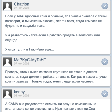
Chatrion
07 ноя 2002
Если у тебя здоровый спич и обаяние, то Гришэм сначала с тобой
поговорит, и ты можешь сказать, что ты врач, тогда комбата не
будет, но и свадьбы тоже.
> а развестись - тока если в рабство продать в волт-сити или
еще где
У отца Тулли в Нью-Рено еще...
MaPKyC-MyTaHT
07 ноя 2002
Проверь, чтобы никто из твоих спутников не стоял в дверях
комнаты, когда должен прибежать папаня. Как раз в таком случае
комп и зависает. Только тогда, емнип, еще экран чернеет.
kenny
08 ноя 2002
А САМА она раздевается если ты ни разу не намекнешь на
это,только в конце ответив типа-Ну,я незнаю стоит ли.Она