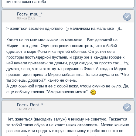
кинется сама на тебя.
Гость_mpu_*
08 ноя 2002
> жениться веселей однополо =)) мальчиком на мальчике =))...
Как-то не по мне мальчиком на мальчике... Вот девочкой на
Мирии - это дело. Один раз решил посмотреть, что с бабой
сделают в мире Фола и качнул ей обояние. Отпустил ее в
просторы постъядерной пустыни, и сразу же в каждом городе к
ней начали притавать: за деньги, ради скидки, за просто так... Ну,
думаю, ясно, что и этот путь продуман в Фоле. А когда в Модок
пришел, идея пришла Мирию соблазнить. Только звучало ее "Что
ты хочешь, дорогой?" как-то не очень.
А для обычной игры я ее с собой вожу, чтобы скучно не было. Да,
еще собачку таскаю. "Американская мечта".
Гость_Rost_*
14 ноя 2002
Нет, жениться (выходить замуж) я никому не советую. Таскается
за тобой такая обуза и не хочет никак отваливать. Можно конечно
развестись или продать вторую половинку в рабство но это не