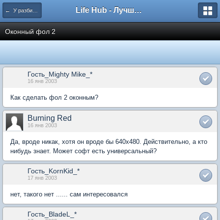
Life Hub - Лучшие компьютерные игры мира
← У разбитого Хайвеймена
Оконный фол 2
Гость_Mighty Mike_*
16 янв 2003
Как сделать фол 2 оконным?
Burning Red
16 янв 2003
Да, вроде никак, хотя он вроде бы 640x480. Действительно, а кто
нибудь знает. Может софт есть универсальный?
Гость_KornKid_*
17 янв 2003
нет, такого нет ...... сам интересовался
Гость_BladeL_*