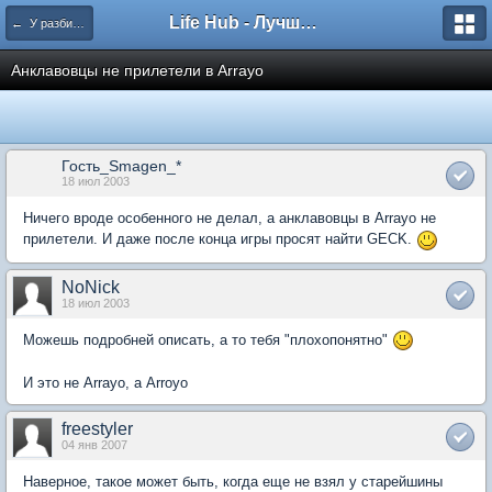
Life Hub - Лучшие компьютерные игры мира
← У разбитого Хайвеймена
Анклавовцы не прилетели в Arrayo
Гость_Smagen_*
18 июл 2003
Ничего вроде особенного не делал, а анклавовцы в Arrayo не
прилетели. И даже после конца игры просят найти GECK.
NoNick
18 июл 2003
Можешь подробней описать, а то тебя "плохопонятно"
И это не Arrayo, а Arroyo
freestyler
04 янв 2007
Наверное, такое может быть, когда еще не взял у старейшины