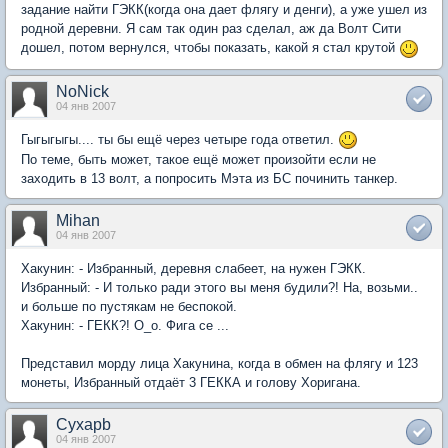
задание найти ГЭКК(когда она дает флягу и денги), а уже ушел из
родной деревни. Я сам так один раз сделал, аж да Волт Сити
дошел, потом вернулся, чтобы показать, какой я стал крутой
NoNick
04 янв 2007
Гыгыгыгы.... ты бы ещё через четыре года ответил.
По теме, быть может, такое ещё может произойти если не
заходить в 13 волт, а попросить Мэта из БС починить танкер.
Mihan
04 янв 2007
Хакунин: - Избранный, деревня слабеет, на нужен ГЭКК.
Избранный: - И только ради этого вы меня будили?! На, возьми..
и больше по пустякам не беспокой.
Хакунин: - ГЕКК?! O_o. Фига се ...
Представил морду лица Хакунина, когда в обмен на флягу и 123
монеты, Избранный отдаёт 3 ГЕККА и голову Хоригана.
Cyxapb
04 янв 2007