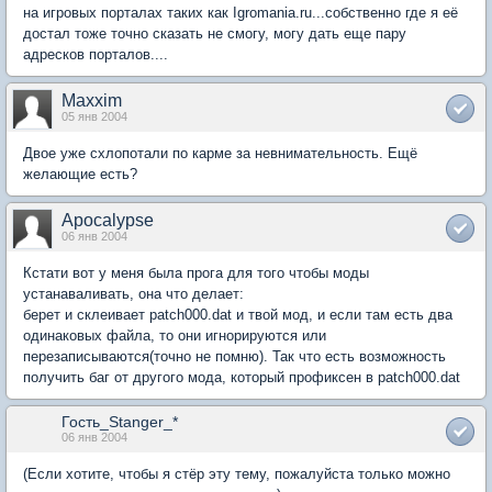
на игровых порталах таких как Igromania.ru...собственно где я её
достал тоже точно сказать не смогу, могу дать еще пару
адресков порталов....
Maxxim
05 янв 2004
Двое уже схлопотали по карме за невнимательность. Ещё
желающие есть?
Apocalypse
06 янв 2004
Кстати вот у меня была прога для того чтобы моды
устанаваливать, она что делает:
берет и склеивает patch000.dat и твой мод, и если там есть два
одинаковых файла, то они игнорируются или
перезаписываются(точно не помню). Так что есть возможность
получить баг от другого мода, который профиксен в patch000.dat
Гость_Stanger_*
06 янв 2004
(Если хотите, чтобы я стёр эту тему, пожалуйста только можно