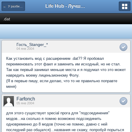
Life Hub - Лучшие компьютерные игры мира
← У разбитого Хайвеймена
.dat
Гость_Stanger_*
04 янв 2004
Как установить мод с расширением .dat?? Я пробовал
переименовать этот фаил и заменить им исходный, но не стал.
Так как первый занимал меньше места и я подумал что это может
навредить моему лиценьзионному Фолу.
(Я в первые пишу, если делаю, что то не правильно поправте
меня)
Farfonch
05 янв 2004
для этого существует special прога для "подсоединения"
модов...на сколько я помню возможно подсоединить
одновременно до 8 модов (точно не помню, давно с ней
последний раз общался)...названия не скажу, попробуй порыться