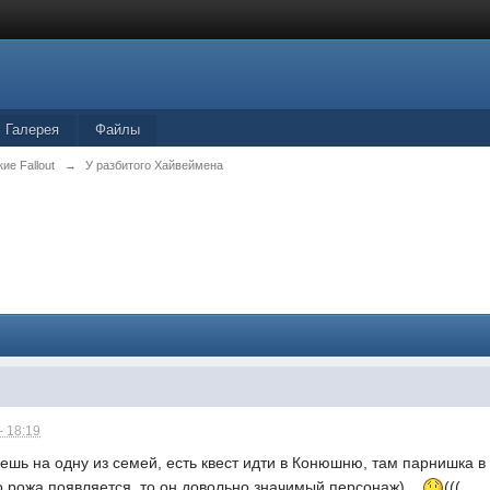
Галерея
Файлы
ие Fallout
→
У разбитого Хайвеймена
- 18:19
ешь на одну из семей, есть квест идти в Конюшню, там парнишка в 
о рожа появляется, то он довольно значимый персонаж)....
(((