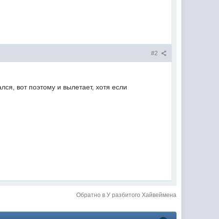
#2
ался, вот поэтому и вылетает, хотя если
Обратно в У разбитого Хайвеймена