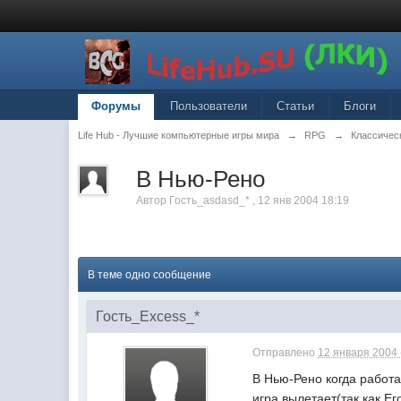
Форумы
Пользователи
Статьи
Блоги
Life Hub - Лучшие компьютерные игры мира
→
RPG
→
Классическ
В Нью-Рено
Автор
Гость_asdasd_*
,
12 янв 2004 18:19
В теме одно сообщение
Гость_Excess_*
Отправлено
12 января 2004 
В Нью-Рено когда работа
игра вылетает(так как Ег