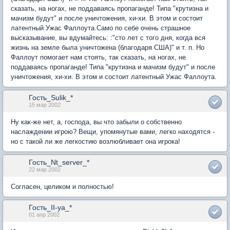
сказать, на ногах, не поддаваясь пропаганде! Типа "крутизна и
мачизм будут" и после уничтожения, хи-хи. В этом и состоит
латентный Ужас Фаллоута.Само по себе очень страшное
высказывание, вы вдумайтесь: :"сто лет с того дня, когда вся
жизнь на земле была уничтожена (благодаря США)" и т. п. Но
Фаллоут помогает нам стоять, так сказать, на ногах, не
поддаваясь пропаганде! Типа "крутизна и мачизм будут" и после
уничтожения, хи-хи. В этом и состоит латентный Ужас Фаллоута.
Гость_Sulik_*
15 мар 2002
Ну как-же нет, а, господа, вы что забыли о собственно
наслаждении игрою? Вещи, упомянутые вами, легко находятся -
но с такой ли же легкостию возлюбливает она игрока!
Гость_Nt_server_*
22 мар 2002
Согласен, целиком и полностью!
Гость_II-ya_*
01 апр 2002