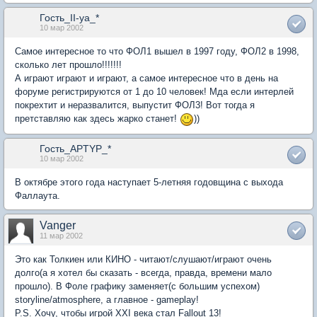
Гость_II-ya_*
10 мар 2002
Самое интересное то что ФОЛ1 вышел в 1997 году, ФОЛ2 в 1998,
сколько лет прошло!!!!!!!
А играют играют и играют, а самое интересное что в день на
форуме регистрируются от 1 до 10 человек! Мда если интерлей
покрехтит и неразвалится, выпустит ФОЛ3! Вот тогда я
претставляю как здесь жарко станет!
))
Гость_APTYP_*
10 мар 2002
В октябре этого года наступает 5-летняя годовщина с выхода
Фаллаута.
Vanger
11 мар 2002
Это как Толкиен или КИНО - читают/слушают/играют очень
долго(а я хотел бы сказать - всегда, правда, времени мало
прошло). В Фоле графику заменяет(с большим успехом)
storyline/atmosphere, а главное - gameplay!
P.S. Хочу, чтобы игрой XXI века стал Fallout 13!