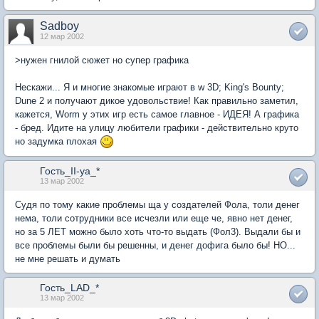
Sadboy
12 мар 2002
>нужен гнилой сюжет но супер графика
Нескажи... Я и многие знакомые играют в w 3D; King's Bounty;
Dune 2 и получают дикое удовольствие! Как правильно заметил,
кажется, Worm у этих игр есть самое главное - ИДЕЯ! А графика
- бред. Идите на улицу любители графики - действительно круто
но задумка плохая
Гость_II-ya_*
13 мар 2002
Судя по тому какие проблемы ща у создателей Фола, толи денег
нема, толи сотрудники все исчезли или еще че, явно нет денег,
но за 5 ЛЕТ можно было хоть что-то выдать (Фол3). Выдали бы и
все проблемы были бы решенны, и денег дофига было бы! НО...
не мне решать и думать
Гость_LAD_*
13 мар 2002