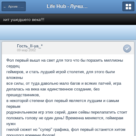
Life Hub - Лучшие компьютерные игры мира
← Архив : Fallout
хит ушедшего века!!!
Гость_II-ya_*
09 мар 2002
Фол первый вышл на свет для того что бы поразить миллионы
сердец
геймеров, и стать лудшей игрой столетия, для этого были
вложены
все силы, от туда давольно мало багов и всяких патчей, игра
делалась на века как единственное создание, без
прешедствиников,
в некоторой степени фол первый является лудшим и самым
первым
родоначльником игр этих серий, даже сейвы перелапатить стоит
поломать голову не один день! Временна меняются, геймерам
нужн
гнилой сюжет но "супер" графика, фол первый останется хитом
прошлого времени фолов!