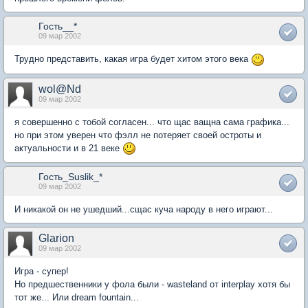
Гость__*
09 мар 2002
Трудно представить, какая игра будет хитом этого века
wol@Nd
09 мар 2002
я совершенно с тобой согласен... что щас ващна сама графика...
но при этом уверен что фэлл не потеряет своей остроты и
актуальности и в 21 веке
Гость_Suslik_*
09 мар 2002
И никакой он не ушедший...сщас куча народу в него играют...
Glarion
09 мар 2002
Игра - супер!
Но предшественники у фола были - wasteland от interplay хотя бы
тот же... Или dream fountain...