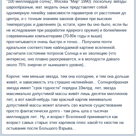
"100 миллиардов солнц", Москва "Мир" 1990): поскольку звёзды
шарообразные, мат. модель оных представляет собой
одномерную линейку зависимости параметров от расстояния до
центра, и с точным знанием законов физики при высоких
температурах и давлениях (а, кстати, хрен бы оно было, если бы
не иследования при разработке ядерного оружия) и более/менее
современными компьютерами (70-80е годы и выше)
просчитывается очень быстро и точно... Получили почти
идеальное соответствие наблюдаемой картине вселенной,
расчитали состояние потрохов Солнца и их эволюцию (что
интересно, оно плавно разогревается, и в молодости давало
около 75% энергии от нынешнего уровня)..
Короче: чем меньше звезда, тем она холоднее, и тем она дольше
живёт, и зависимость эта страшно нелинейная... Солнцеобразная
звезда имеет "срок годности" порядка 10млрд. лет, звезда
максимально допустимой массы живёт лишь десятки миллионов
лет, а вот какой-нибудь там красный карлик минимально
допустимой массы может влачить сво жалкое существование
просто фантастически долго - там речь шла о тысячах
миллиардов лет.. Ну, и возраст Вселенной принимается как
возраст самых старых этих карликов плюс какой-то хвостик на
остывание после Большого Взрыва...