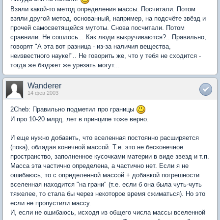
Взяли какой-то метод определения массы. Посчитали. Потом
взяли другой метод, основанный, например, на подсчёте звёзд и
прочей самосветящейся мутоты. Снова посчитали. Потом
сравнили. Не сошлось... Как люди выкручиваются?.. Правильно,
говорят "А эта вот разница - из-за наличия вещества,
неизвестного науке!".. Не говорить же, что у тебя не сходится -
тогда же бюджет же урезать могут...
Wanderer
14 фев 2003
2Cheb: Правильно подметил про границы
И про 10-20 млрд. лет в принципе тоже верно.
И еще нужно добавить, что вселенная постоянно расширяется
(пока), обладая конечной массой. Т.е. это не бесконечное
пространство, заполненное кусочками материи в виде звезд и т.п.
Масса эта частично определена, а частично нет. Если я не
ошибаюсь, то с определенной массой + добавкой погрешности
вселенная находится "на грани" (т.е. если б она была чуть-чуть
тяжелее, то стала бы через некоторое время сжиматься). Но это
если не пропустили массу.
И, если не ошибаюсь, исходя из общего числа массы вселенной