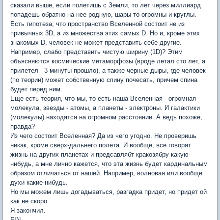
сказали выше, если полетишь с Земли, то лет через миллиард
попадешь обратно на нее родную, шары то огромны и круглы.
Есть гипотеза, что пространство Вселенной состоит не из
привычных 3D, а из множества этих самых D. Но и, кроме этих
знакомых D, человек не может представить себе другие.
Например, слабо представить чистую ширину (1D)? Этим
объясняются космические метаморфозы (вроде летал сто лет, а
прилетел - 3 минуты прошло), а также черные дыры, где человек
(по теории) может собственную спину почесать, причем спина
будет перед ним.
Еще есть теория, что мы, то есть наша Вселенная - огромная
молекула, звезды - атомы, а планеты - электроны. И галактики
(молекулы) находятся на огромном расстоянии. А ведь похоже,
правда?
Из чего состоит Вселенная? Да из чего угодно. Не проверишь
никак, кроме сверх-дальнего полета. И вообще, все говорят
жизнь на других планетах и предсавлябт кракозябру какую-
нибудь, а мне лично кажется, что эта жизнь будет кардинальным
образом отличаться от нашей. Например, волновая или вообще
духи какие-нибудь.
Но мы можем лишь догадываться, разгадка придет, но придет ой
как не скоро.
Я закончил.
FIN.