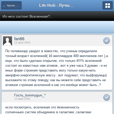
Life Hub - Лучшие компьютерные игры мира
← Архив : Кольцо Времени
Из чего состоит Вселенная?..
fan66
13 фев 2003
По телевизору увидел в новостях, что ученые определили
точный возраст вселенной( 16 миллиардов 400 миллионов лет ),а
еще, что было сделано открытие, что только 4!!!% вселенной
состоит из известных нам атомов...вот я уже часа 3 думаю - и из
иных форм строения представить могу только какую-нить
аморфно-энергитическую массу...вот подумал, что вы(форумцы)
выскажите по этому поводу, как вы можете себе представить не
атомное строение вселенной и как это вообще может быть..?
Гость_tommygun_*
13 фев 2003
если посмотреть, вселенная это безконечность
солнечныех систем объединенх в галактики ,галактики