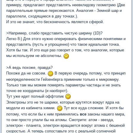
примеру, предлагают представлять неевклидову геометрию (Две
параллельные прямые пересекаются. Аналогия - Земной шар и
параллели, сходящиеся в дву точках.).
И это не значит, что бесконечность является сферой.
>Например, слабо представить чистую ширину (1D)?
Легко 8-) Для этого нужно оперировать физическими понятиями и
представлять (пусть и упрощенно) что такое идеальная точка.
Хотя бы так. И это еще раз говорит о том, что аналогии, которые
мы используем не абсолютны.
>А ведь похоже, правда?
Похоже да не совсем.
В первую очередь потому, что принцип
неопределенности Гейзенберга применим только к микромиру.
Только там мы можем померять параметры частицы и не знать
точно ее координаты (и наоборот).
Тут уже идет полный оффтопик
Электроны это не те шарики, которые крутятся вокруг ядра на
модели из кабинета химии.
Тут все куда сложнее. И хотя бы
потому, что если бы к ним применялись
все
законы нашего мира,
то они просто упали бы на атомы. Смотрите: атом - звезда,
электрон - планета, электрон вращается вокруг атома с бешеной
скоростью. А теперь сопоставьте это с реальной солнечной