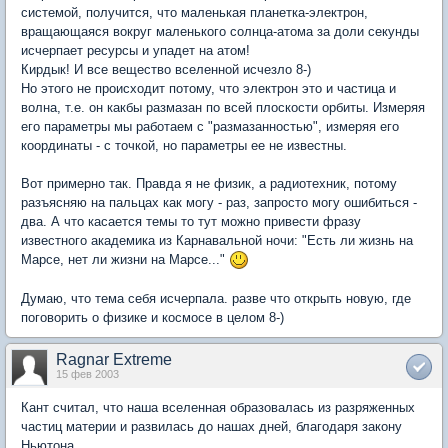
системой, получится, что маленькая планетка-электрон,
вращающаяся вокруг маленького солнца-атома за доли секунды
исчерпает ресурсы и упадет на атом!
Кирдык! И все вещество вселенной исчезло 8-)
Но этого не происходит потому, что электрон это и частица и
волна, т.е. он какбы размазан по всей плоскости орбиты. Измеряя
его параметры мы работаем с "размазанностью", измеряя его
координаты - с точкой, но параметры ее не известны.
Вот примерно так. Правда я не физик, а радиотехник, потому
разъясняю на пальцах как могу - раз, запросто могу ошибиться -
два. А что касается темы то тут можно привести фразу
известного академика из Карнавальной ночи: "Есть ли жизнь на
Марсе, нет ли жизни на Марсе..."
Думаю, что тема себя исчерпала. разве что открыть новую, где
поговорить о физике и космосе в целом 8-)
Ragnar Extreme
15 фев 2003
Кант считал, что наша вселенная образовалась из разряженных
частиц материи и развилась до нашах дней, благодаря закону
Ньютона.