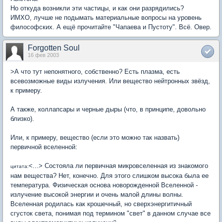
Но откуда возникли эти частицы, и как они разрядились?
ИМХО, лучше не подымать материальные вопросы на уровень
философских. А ещё прочитайте "Чапаева и Пустоту". Всё. Овер.
Forgotten Soul
16 фев 2003
>А что тут непонятного, собственно? Есть плазма, есть
всевозможные виды излучения. Или вещество нейтронных звёзд,
к примеру.
А также, коллапсары и черные дыры (что, в принципе, довольно
близко).
Или, к примеру, вещество (если это можно так назвать)
первичной вселенной:
<...> Состояла ли первичная микровселенная из знакомого
цитата:
нам вещества? Нет, конечно. Для этого слишком высока была ее
температура. Физическая основа новорожденной Вселенной -
излучение высокой энергии и очень малой длины волны.
Вселенная родилась как крошечный, но сверхэнергитичный
сгусток света, понимая под термином "свет" в данном случае все