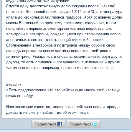
виды электромагнитных излучений.
Спустя одну десятитысячную долю секунды после "начала"
плотность Вселенной снизилась до 10^14 г/см^3, а температура
упала до нескольких биллионов градусов. Хотя основную долю
массы Вселенной по прежнему составляет излучение, в нем
появляются первые элементарные частицы вещества. Это
электроны и позитроны, рождающиеся при столкновении особо
энергичных квантов, то есть порций лучистой энергии.
Столкновения электронов и позитронов между собой в свою
очередь порождали новые частицы вещества - нейтрино и
антинейтрино. Рождались и снова исчезали, аннигилируя друг с
другом, то есть сливаясь и превращаясь в излучение и другие
частицы вещества, например, протоны и антипротоны. <...>
2vsadnik
>Есть предположение что это нейтрино,но массу этой частици
никак не найдут.
Насколько мне известно, массу покоя нейтрино нашли, правда
доказать не смогу - забыл, где об этом читал.
Поделиться
Поделиться