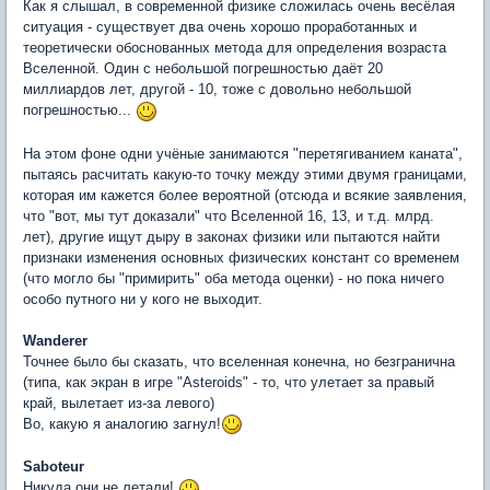
Как я слышал, в современной физике сложилась очень весёлая
ситуация - существует два очень хорошо проработанных и
теоретически обоснованных метода для определения возраста
Вселенной. Один с небольшой погрешностью даёт 20
миллиардов лет, другой - 10, тоже с довольно небольшой
погрешностью...
На этом фоне одни учёные занимаются "перетягиванием каната",
пытаясь расчитать какую-то точку между этими двумя границами,
которая им кажется более вероятной (отсюда и всякие заявления,
что "вот, мы тут доказали" что Вселенной 16, 13, и т.д. млрд.
лет), другие ищут дыру в законах физики или пытаются найти
признаки изменения основных физических констант со временем
(что могло бы "примирить" оба метода оценки) - но пока ничего
особо путного ни у кого не выходит.
Wanderer
Точнее было бы сказать, что вселенная конечна, но безгранична
(типа, как экран в игре "Asteroids" - то, что улетает за правый
край, вылетает из-за левого)
Во, какую я аналогию загнул!
Saboteur
Никуда они не летали!