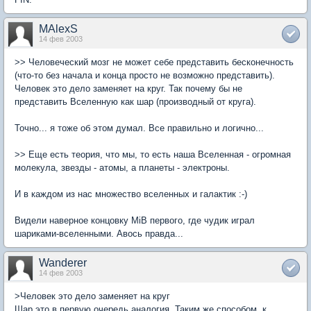
MAlexS
14 фев 2003
>> Человеческий мозг не может себе представить бесконечность
(что-то без начала и конца просто не возможно представить).
Человек это дело заменяет на круг. Так почему бы не
представить Вселенную как шар (производный от круга).
Точно... я тоже об этом думал. Все правильно и логично...
>> Еще есть теория, что мы, то есть наша Вселенная - огромная
молекула, звезды - атомы, а планеты - электроны.
И в каждом из нас множество вселенных и галактик :-)
Видели наверное концовку MiB первого, где чудик играл
шариками-вселенными. Авось правда...
Wanderer
14 фев 2003
>Человек это дело заменяет на круг
Шар это в первую очередь аналогия. Таким же способом, к