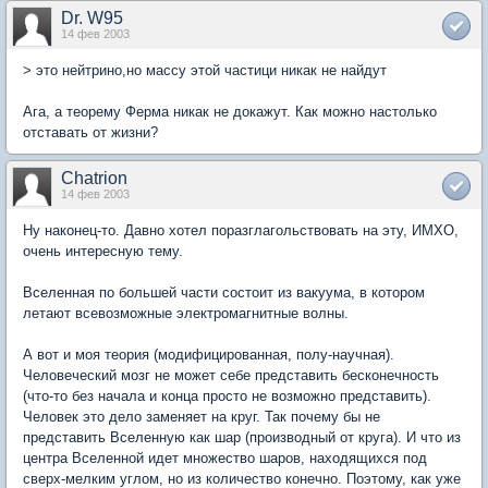
Dr. W95
14 фев 2003
> это нейтрино,но массу этой частици никак не найдут
Ага, а теорему Ферма никак не докажут. Как можно настолько
отставать от жизни?
Chatrion
14 фев 2003
Ну наконец-то. Давно хотел поразглагольствовать на эту, ИМХО,
очень интересную тему.
Вселенная по большей части состоит из вакуума, в котором
летают всевозможные электромагнитные волны.
А вот и моя теория (модифицированная, полу-научная).
Человеческий мозг не может себе представить бесконечность
(что-то без начала и конца просто не возможно представить).
Человек это дело заменяет на круг. Так почему бы не
представить Вселенную как шар (производный от круга). И что из
центра Вселенной идет множество шаров, находящихся под
сверх-мелким углом, но из количество конечно. Поэтому, как уже