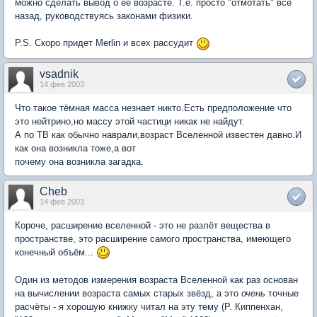
можно сделать вывод о ее возрасте. Т.е. просто "отмотать" все
назад, руководствуясь законами физики.
P.S. Скоро придет Merlin и всех рассудит
vsadnik
14 фев 2003
Что такое тёмная масса незнает никто.Есть предположение что
это нейтрино,но массу этой частици никак не найдут.
А по ТВ как обычно наврали,возраст Вселенной известен давно.И
как она возникла тоже,а вот
почему она возникла загадка.
Cheb
14 фев 2003
Короче, расширение вселенной - это не разлёт вещества в
пространстве, это расширение самого пространства, имеющего
конечный объём...
Один из методов измерения возраста Вселенной как раз основан
на вычислении возраста самых старых звёзд, а это
очень
точные
расчёты - я хорошую книжку читал на эту тему (Р. Киппенхан,