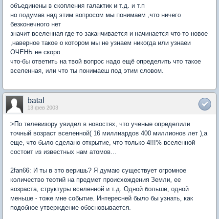
объединены в скопления галактик и т.д. и т.п
но подумав над этим вопросом мы понимаем ,что ничего
безконечного нет
значит вселенная где-то заканчивается и начинается что-то новое
,наверное такое о котором мы не узнаем никогда или узнаеи
ОЧЕНЬ не скоро
что-бы ответить на твой вопрос надо ещё определить что такое
вселенная, или что ты понимаеш под этим словом.
batal
13 фев 2003
>По телевизору увидел в новостях, что ученые определили
точный возраст вселенной( 16 миллиардов 400 миллионов лет ),а
еще, что было сделано открытие, что только 4!!!% вселенной
состоит из известных нам атомов...
2fan66: И ты в это веришь? Я думаю существует огромное
количество теотий на предмет происхождения Земли, ее
возраста, структуры вселенной и т.д. Одной больше, одной
меньше - тоже мне событие. Интересней было бы узнать, как
подобное утверждение обосновывается.