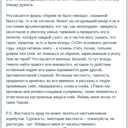
поводу думала.
Что касается фразы «Героев не было никогда», сказанной
Nutzzz’ом, то я не согласна. Может на сегодняшний вечер я не в
состоянии аргументировать это так, как необходимо, завернуть
несогласие в оболочку умных терминов и превратить его в
пилюлю, которую каждый съест, но я честно могу сказать, что
герои, напротив, есть и были всегда. СтОит вспомнить детские
годы ,когда читаешь книгу – и хочешь стать лучше, сильнее,
добрее или злее, но тянешься за образом, нарисованным в мозгу.
Чем не герой? Что касается военных баталий, то тут всегда
тяжело найти правого или виноватого, но какое-то действие,
особенный подвиг все равно оценивается даже другой,
противоположной стороной. Истинная честность, смелость,
преданность ценилась во все времена, а рассказы о людях,
проявивших себя, передавались снова и снова. ) Равно как
противны мне розово-слащавые супермены, также неприятны и
эгоистически настроенные вещи-в-себе. Избавь меня аллах от
таких Героев….
P.S. Жестокость вряд ли может являться неотъемлемым
атрибутом. Суровость, некоторая жесткость – пожалуйста, но
диктатура - нет. Избавьте меня от насильственного