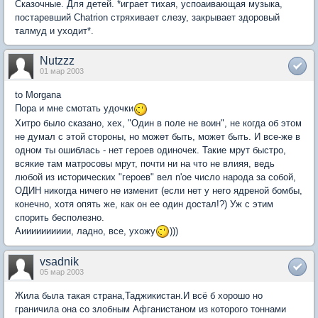
Сказочные. Для детей. *играет тихая, успоаивающая музыка,
постаревший Chatrion стряхивает слезу, закрывает здоровый
талмуд и уходит*.
Nutzzz
01 мар 2003
to Morgana
Пора и мне смотать удочки
Хитро было сказано, хех, "Один в поле не воин", не когда об этом
не думал с этой стороны, но может быть, может быть. И все-же в
одном ты ошиблась - нет героев одиночек. Такие мрут быстро,
всякие там матросовы мрут, почти ни на что не влияя, ведь
любой из исторических "героев" вел n'ое число народа за собой,
ОДИН никогда ничего не изменит (если нет у него ядреной бомбы,
конечно, хотя опять же, как он ее один достал!?) Уж с этим
спорить бесполезно.
Аииииииииии, ладно, все, ухожу
)))
vsadnik
05 мар 2003
Жила была такая страна,Таджикистан.И всё б хорошо но
граничила она со злобным Афганистаном из которого тоннами