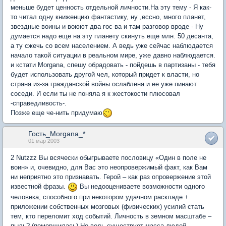
меньше будет ценность отдельной личности.На эту тему - Я как-
то читал одну книженцию фантастику, ну ,ессно, много планет,
звездные воины и воюют два гос-ва и там разговор вроде - Ну
думается надо еще на эту планету скинуть еще млн. 50 десанта,
а ту сжечь со всем населением. А ведь уже сейчас наблюдается
начало такой ситуации в реальном мире, уже давно наблюдается.
и кстати Morgana, спешу обрадовать - пойдешь в партизаны - тебя
будет использовать другой чел, который придет к власти, но
страна из-за гражданской войны ослаблена и ее уже пинают
соседи. И если ты не поняла я к жестокости плюсовал
-справедливость-.
Позже еще че-нить придумаю
Гость_Morgana_*
01 мар 2003
2 Nutzzz Вы всячески обыгрываете пословицу «Один в поле не
воин» и, очевидно, для Вас это неопровержимый факт, как Вам
ни неприятно это признавать. Герой – как раз опровержение этой
известной фразы.
Вы недооцениваете возможности одного
человека, способного при некотором удачном раскладе +
приложении собственных мозговых (физических) усилий стать
тем, кто переломит ход событий. Личность в земном масштабе –
пыль? (поморщилась) Но ведь существует масса людей-