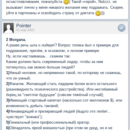
осчастливливания, пожалуйста
) Такой «герой», Nutzzz, не
вызывает лично у меня никакого желания ему подражать. Скорее,
уйти в партизаны и освободить страну от диктата
)))
Pointer
01 мар 2003
2 Morgana.
A разве речь шла о
лидере
!? Вопрос топика был о примере для
подражания, причём, в основном, о
личном
примере.
Ну, если настаиваешь... скажем так:
Каким должен быть современный лидер, чтобы за ним
потянулось как можно больше людей?
1)
Умный человек, но непременно такой, по которому не скажешь,
что он умный;
2)
Фанатик. Желающий стать лидером более всего остального
(разновидность психического расстройства). Или несгибаемый
борец за "светлое будущее" (совсем тяжёлый случай);
3)
Имеющий стартовый капитал (насколько сот миллионов $), или
возможность добыть таковой;
4)
Ненавидящий и презирающий людей (быдло это любит...
чувствует "вожака");
5)
Гениальный (или профессиональный) оратор;
6)
Обладатель яркой внешностью (при этом не урод, но и не