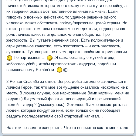
личностей, имена которых много скажут и азиату, и европейцу, а
их творения оказывают постоянное влияние на жизнь. Если
говорить о военных действиях, то удачное решение одного
человека может обеспечить победу/поражение целой страны. Не
стоит грешить тем, чем грешили многие деятели, недооценивая
роль личных качеств отдельных членов общества. Про
жестокость. Вы путаете значения слов. Есть положительное и
отрицательное качество, есть жестокость – и есть жесткость,
суровость. Тут спорить не о чем, просто проблема терминологии.
По партизанов….
.Я сама организую жуткий отряд
киборогов-убийц, чтобы противостоять лидерам, подобным
нарисованному Pointer’ом.
))))
2 Pointer Спасибо за ответ. Вопрос действительно заключался в
личном Герое, так что мое возмущение оказалось несколько не к
месту. В любом случае, обе нарисованные Вами картины меня не
радуют ) Лицемерный фанатик, ненавидящий и презирающий
людей – лидер? (усмехнулась). Хотелось бы мне посмотреть на
людей, которые пойдут за ним, если только он не пообещает
раздать последователям свой стартовый капитал…
На этом позвольте завершить. Что-то неприятно как-то мне стало.