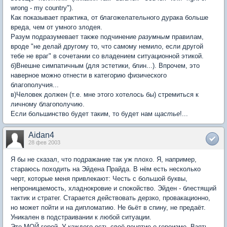
wrong - my country").
Как показывает практика, от благожелательного дурака больше
вреда, чем от умного злодея.
Разум подразумевает также подчинение
разумным
правилам,
вроде "не делай другому то, что самому немило, если другой
тебе не враг" в сочетании со владением ситуационной этикой.
б)Внешне симпатичным (для эстетики, блин...). Впрочем, это
наверное можно отнести в категорию физического
благополучия...
в)Человек должен (т.е. мне этого хотелось бы) стремиться к
личному благополучию.
Если большинство будет таким, то будет нам
щастье
!...
Aidan4
28 фев 2003
Я бы не сказал, что подражание так уж плохо. Я, например,
стараюсь походить на Эйдена Прайда. В нём есть несколько
черт, которые меня привлекают: Честь с большой буквы,
непроницаемость, хладнокровие и спокойство. Эйден - блестящий
тактик и стратег. Старается действовать дерзко, провакационно,
но может пойти и на дипломатию. Не бьёт в спину, не предаёт.
Уникален в подстраивании к любой ситуации.
Это МОЙ герой. У каждого есть своё понятие о героизме. Взять