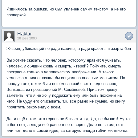
Извиняюсь за ошибки, но был увлечен самим текстом, а не его
проверкой.
Haktar
28 фев 2003
>>воин, убивающий не ради наживы, а ради красоты и азарта боя
Вы хотите сказать, что человек, которому нравится убивать,
человек, любящий кровь и смерть, - герой? Поймите, смерть
прекрасна только в человеческом воображении. А такого
человека я лично назвал бы социально опасным маньяком. По
поводу того, с кем бы я пошёл на край света - однозначно,
Волкодав из произведений М. Семёновой. При этом прошу
заметить, что я не хочу подражать ему или быть похожим на
него. Не буду его описывать, т.к. все равно не сумею, но книгу
прочитать рекомендую всем.
Да, и ещё о том, что героев не бывает и т.д. Да, не бывает! Ну так
и бога нет, а люди всё равно в него верят. Дело не в том, есть
или нет, дело в самой идее, за которую иногда гибли миллионы.