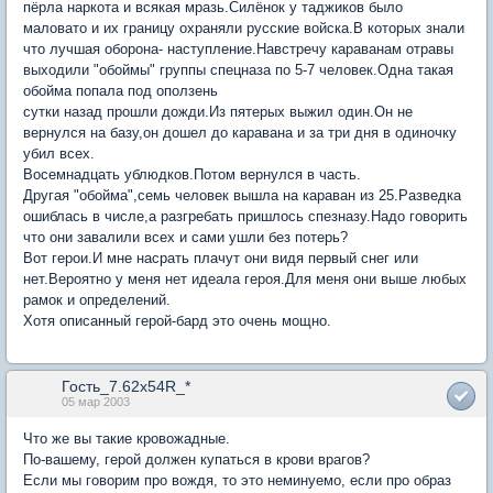
пёрла наркота и всякая мразь.Силёнок у таджиков было
маловато и их границу охраняли русские войска.В которых знали
что лучшая оборона- наступление.Навстречу караванам отравы
выходили "обоймы" группы спецназа по 5-7 человек.Одна такая
обойма попала под оползень
сутки назад прошли дожди.Из пятерых выжил один.Он не
вернулся на базу,он дошел до каравана и за три дня в одиночку
убил всех.
Восемнадцать ублюдков.Потом вернулся в часть.
Другая "обойма",семь человек вышла на караван из 25.Разведка
ошиблась в числе,а разгребать пришлось спезназу.Надо говорить
что они завалили всех и сами ушли без потерь?
Вот герои.И мне насрать плачут они видя первый снег или
нет.Вероятно у меня нет идеала героя.Для меня они выше любых
рамок и определений.
Хотя описанный герой-бард это очень мощно.
Гость_7.62x54R_*
05 мар 2003
Что же вы такие кровожадные.
По-вашему, герой должен купаться в крови врагов?
Если мы говорим про вождя, то это неминуемо, если про образ