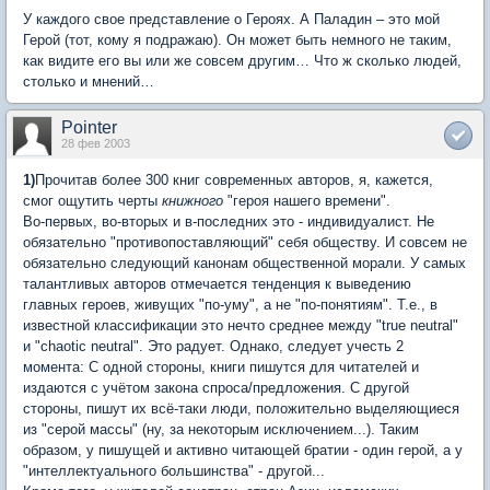
У каждого свое представление о Героях. А Паладин – это мой
Герой (тот, кому я подражаю). Он может быть немного не таким,
как видите его вы или же совсем другим… Что ж сколько людей,
столько и мнений…
Pointer
28 фев 2003
1)
Прочитав более 300 книг современных авторов, я, кажется,
смог ощутить черты
книжного
"героя нашего времени".
Во-первых, во-вторых и в-последних это - индивидуалист. Не
обязательно "противопоставляющий" себя обществу. И совсем не
обязательно следующий канонам общественной морали. У самых
талантливых авторов отмечается тенденция к выведению
главных героев, живущих "по-уму", а не "по-понятиям". Т.е., в
известной классификации это нечто среднее между "true neutral"
и "chaotic neutral". Это радует. Однако, следует учесть 2
момента: С одной стороны, книги пишутся для читателей и
издаются с учётом закона спроса/предложения. С другой
стороны, пишут их всё-таки люди, положительно выделяющиеся
из "серой массы" (ну, за некоторым исключением...). Таким
образом, у пишущей и активно читающей братии - один герой, а у
"интеллектуального большинства" - другой...