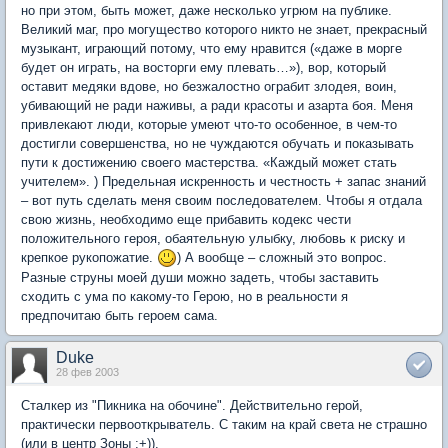
но при этом, быть может, даже несколько угрюм на публике.
Великий маг, про могущество которого никто не знает, прекрасный
музыкант, играющий потому, что ему нравится («даже в морге
будет он играть, на восторги ему плевать…»), вор, который
оставит медяки вдове, но безжалостно ограбит злодея, воин,
убивающий не ради наживы, а ради красоты и азарта боя. Меня
привлекают люди, которые умеют что-то особенное, в чем-то
достигли совершенства, но не чуждаются обучать и показывать
пути к достижению своего мастерства. «Каждый может стать
учителем». ) Предельная искренность и честность + запас знаний
– вот путь сделать меня своим последователем. Чтобы я отдала
свою жизнь, необходимо еще прибавить кодекс чести
положительного героя, обаятельную улыбку, любовь к риску и
крепкое рукопожатие.
) А вообще – сложный это вопрос.
Разные струны моей души можно задеть, чтобы заставить
сходить с ума по какому-то Герою, но в реальности я
предпочитаю быть героем сама.
Duke
28 фев 2003
Сталкер из "Пикника на обочине". Действительно герой,
практически первооткрыватель. С таким на край света не страшно
(или в центр Зоны ;+)).