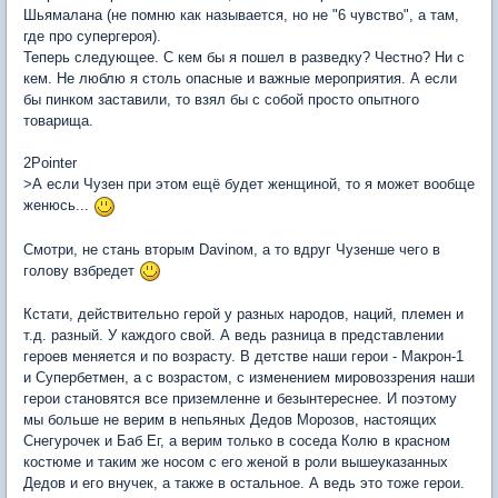
Шьямалана (не помню как называется, но не "6 чувство", а там,
где про супергероя).
Теперь следующее. С кем бы я пошел в разведку? Честно? Ни с
кем. Не люблю я столь опасные и важные мероприятия. А если
бы пинком заставили, то взял бы с собой просто опытного
товарища.
2Pointer
>А если Чузен при этом ещё будет женщиной, то я может вообще
женюсь...
Смотри, не стань вторым Davinом, а то вдруг Чузенше чего в
голову взбредет
Кстати, действительно герой у разных народов, наций, племен и
т.д. разный. У каждого свой. А ведь разница в представлении
героев меняется и по возрасту. В детстве наши герои - Макрон-1
и Супербетмен, а с возрастом, с изменением мировоззрения наши
герои становятся все приземленне и безынтереснее. И поэтому
мы больше не верим в непьяных Дедов Морозов, настоящих
Снегурочек и Баб Ег, а верим только в соседа Колю в красном
костюме и таким же носом с его женой в роли вышеуказанных
Дедов и его внучек, а также в остальное. А ведь это тоже герои.