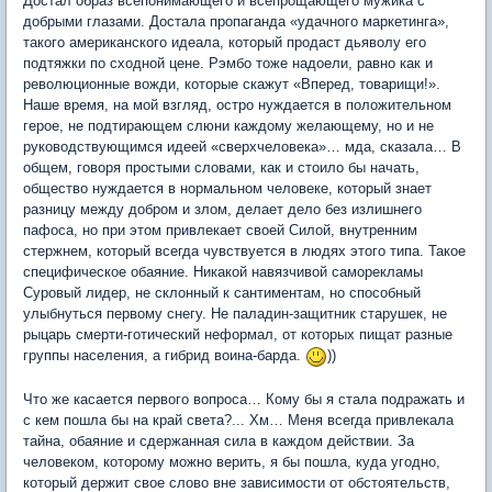
Достал образ всепонимающего и всепрощающего мужика с
добрыми глазами. Достала пропаганда «удачного маркетинга»,
такого американского идеала, который продаст дьяволу его
подтяжки по сходной цене. Рэмбо тоже надоели, равно как и
революционные вожди, которые скажут «Вперед, товарищи!».
Наше время, на мой взгляд, остро нуждается в положительном
герое, не подтирающем слюни каждому желающему, но и не
руководствующимся идеей «сверхчеловека»… мда, сказала… В
общем, говоря простыми словами, как и стоило бы начать,
общество нуждается в нормальном человеке, который знает
разницу между добром и злом, делает дело без излишнего
пафоса, но при этом привлекает своей Силой, внутренним
стержнем, который всегда чувствуется в людях этого типа. Такое
специфическое обаяние. Никакой навязчивой саморекламы
Суровый лидер, не склонный к сантиментам, но способный
улыбнуться первому снегу. Не паладин-защитник старушек, не
рыцарь смерти-готический неформал, от которых пищат разные
группы населения, а гибрид воина-барда.
))
Что же касается первого вопроса… Кому бы я стала подражать и
с кем пошла бы на край света?... Хм… Меня всегда привлекала
тайна, обаяние и сдержанная сила в каждом действии. За
человеком, которому можно верить, я бы пошла, куда угодно,
который держит свое слово вне зависимости от обстоятельств,