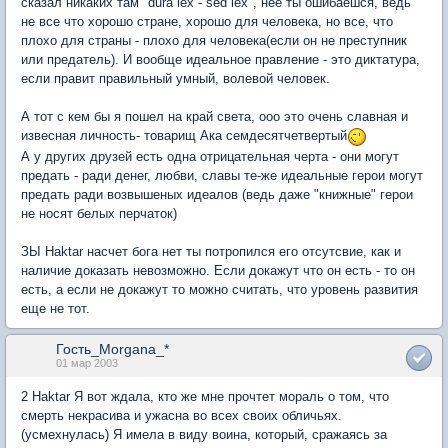
сказал никаких там "dura lex - sed lex", нее ты ошибаешся, ведь
не все что хорошо стране, хорошо для человека, но все, что
плохо для страны - плохо для человека(если он не преступник
или предатель). И вообще идеальное правление - это диктатура,
если правит правильный умный, волевой человек.
А тот с кем бы я пошел на край света, ооо это очень славная и
извесная личность- товарищ Ака семдесятчетвертый
А у других друзей есть одна отрицательная черта - они могут
предать - ради денег, любви, славы те-же идеальные герои могут
предать ради возвышеных идеалов (ведь даже "книжные" герои
не носят белых перчаток)
ЗЫ Haktar насчет бога нет ты потропился его отсутсвие, как и
наличие доказать невозможно. Если докажут что он есть - то он
есть, а если не докажут то можно считать, что уровень развития
еще не тот.
Гость_Morgana_*
01 мар 2003
2 Haktar Я вот ждала, кто же мне прочтет мораль о том, что
смерть некрасива и ужасна во всех своих обличьях.
(усмехнулась) Я имела в виду воина, который, сражаясь за