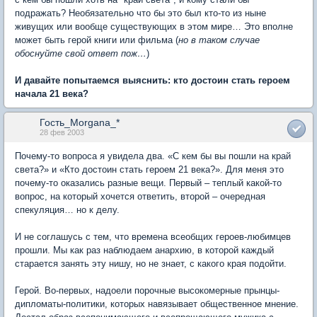
подражать? Необязательно что бы это был кто-то из ныне
живущих или вообще существующих в этом мире… Это вполне
может быть герой книги или фильма (
но в таком случае
обоснуйте свой ответ пож…
)
И давайте попытаемся выяснить: кто достоин стать героем
начала 21 века?
Гость_Morgana_*
28 фев 2003
Почему-то вопроса я увидела два. «С кем бы вы пошли на край
света?» и «Кто достоин стать героем 21 века?». Для меня это
почему-то оказались разные вещи. Первый – теплый какой-то
вопрос, на который хочется ответить, второй – очередная
спекуляция… но к делу.
И не соглашусь с тем, что времена всеобщих героев-любимцев
прошли. Мы как раз наблюдаем анархию, в которой каждый
старается занять эту нишу, но не знает, с какого края подойти.
Герой. Во-первых, надоели порочные высокомерные прынцы-
дипломаты-политики, которых навязывает общественное мнение.