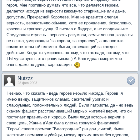
героя. Мне противно думать что все, что делается героем,
делается исходя из верности какому-то старикашке или даже,
допустим, Прекрасной Королеве. Мне не нравится слепая
верность, верность=по-обычаю, хотя ее проявления, безусловно,
красивы и трогают душу. Я писала о Лидере, а не сподвижнике.
Следующая ступень - верность разумная, осмысленная ,когда ты
не пешка, умирающая "за короля, за королеву", а полностью
самостоятельный элемент бытия, отвечающий за каждое
действие. Когда ты умираешь потому, что так надо, потому, что
ТЫ чувствуешь это правильным. ) А Ваш идеал смерти мне
очень даже по душе, сэр паладин.
Nutzzz
28 фев 2003
Незнаю, что сказать - ведь героев небыло никогда. Героев ,я
имею ввиду, защитников слабых, сасителей убогих и
слабоумных, положительных людей. Были патриоты. да - но ведь
скажем фашист расстреливавший мирных жителей верил, что он
поступает правильно и хорошо. Были люди которые верили в
свою цель, Жанна д'Арк была слегка тронутой фанатичкой.
"Герои" своего времени "Благородные" рыцари ,считай, были
жестокие наемники и убийцы, между прочим почти без идеалов,