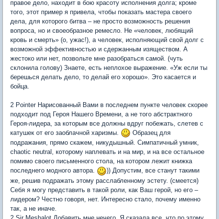
правое дело, находит в бою красоту исполнения долга; кроме
того, этот пример я привела, чтобы показать мастера своего
дела, для которого битва – не просто возможность решения
вопроса, но и своеобразное ремесло. Не «человек, любящий
кровь и смерть» (о, ужас!), а человек, исполняющий свой долг с
возможной эффективностью и сдержанным изяществом. А
жестоко или нет, позвольте мне разобраться самой. (чуть
склонила голову) Знаете, есть неплохое выражение. «Уж если ты
берешься делать дело, то делай его хорошо». Это касается и
бойца.
2 Pointer Нарисованный Вами в последнем пункте человек скорее
подходит под Героя Нашего Времени, а не того абстрактного
Героя-лидера, за которым все должны вдруг побежать, слетев с
катушек от его заоблачной харизмы.
Образец для
подражания, прямо скажем, никудышный. Симпатичный умник,
chaotic neutral, которому наплевать и на мир, и на все остальное
помимо своего письменного стола, на котором лежит книжка
последнего модного автора.
)) Допустим, все станут такими
же, решив подражать этому расслабленному эстету. (смеется)
Себя я могу представить в такой роли, как Ваш герой, но его –
лидером? Честно говоря, нет. Интересно стало, почему именно
так, а не иначе.
2 Sir Meshalot Добавить мне нечего. Я сказала все, что по этому