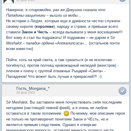
Наверное, я старомоден, раз же Девушка сказала что
Паладины-защитники – вышли из моды…
Но истории о Людях, которые еще в древности честно служили
своему королю (
королеве
), народу и стране, и превыше всего
ставили
Закон и Честь
– всегда вызывали у меня восхищение!!!
Вот кому я стал бы подражать! И подражаю – не даром я
Sir
Meshalot – паладин ордена «Апокалипсиса»…
(остальное почти
всем известно)
Пойти, хоть на край света, а там сразиться (и не исключаю -
погибнуть), против полчищ кровожадный нелюдей (монстров) -
плечом к плечу с группой отважных Рыцарей «Света» -
Паладинов! Что может быть лучше и прекрасней?! :-)
Гость_Morgana_*
28 фев 2003
Sir Meshalot, Вы заставили меня почувствовать себя последним
негодяем (настоящей темной феей), а я очень не люблю
оставаться в таком положении.
По-моему, мое описание героя
не только не противоречит понятиям Закон и ЧЕсть, но и
является прямым следствием. Однако я отвергаю
монархическую верность, оставляя верность кодексу чести