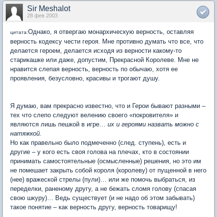
Sir Meshalot
28 фев 2003
Однако, я отвергаю монархическую верность, оставляя
цитата:
верность кодексу чести героя. Мне противно думать что все, что
делается героем, делается исходя из верности какому-то
старикашке или даже, допустим, Прекрасной Королеве. Мне не
нравится слепая верность, верность по обычаю, хотя ее
проявления, безусловно, красивы и трогают душу.
Я думаю, вам прекрасно известно, что и Герои бывают разными –
тех что слепо следуют велению своего «покровителя» и
являются лишь пешкой в игре…
их и героями назвать можно с
натяжкой.
Но как правельно было подмеченно (след. ступень), есть и
другие – у кого есть своя голова на плечах, кто в состоянии
принимать самостоятельные (осмысленные) решения, но это им
не помешает закрыть собой короля (королеву) от пущенной в него
(нее) вражеской стрелы (пули)… или же помочь выбраться, из
переделки, раненому другу, а не бежать сломя голову (спасая
свою шкуру)… Ведь существует (и не надо об этом забывать)
такое понятие – как верность другу, верность товарищу!