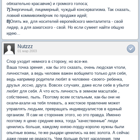
обязательно красавчик) и громкого голоса;
7)
Энергичный, лицемерный, чуждый консерватизма. Так сказать,
ловкий коммивояжёрчик по продаже идей;
8)
Опять же, для носителей европейского менталитета - свой
лидер, а для азиатского - свой. Но если сумеет найти общую
идею...
Nutzzz
01 мар 2003
Спор уходит немного в сторону, но все-же.
Ваша точка зрения , как бы это сказать, очень людская чтоли,
личностная, а ведь человек важен вобщемто только для себя,
ведь например родители любят в человеке -своего- ребенка,
друзья ,ессно, друга. Вовсех случаях, даже если себе в убытоr
любят для себя. А что есть личность в земном масштабе ,
собственно, пыль. Поэтому всем остальным, как-бы они не
охали-ахали на тебя плевать, а жестокое правление может
управлять людьми, превращать индивидуалистов в единый
организм. Я сам не сторонник этого, но это правда. Именно
поэтому я ценю средние века, тогда "качественные" люди
ценились больше, каждому князю-лорду-королю нужны были
опытные воины, те-же рыцари ценились на вес золота. А сейчас
даже гении не редкость. Чем больше бутет населения, тем