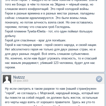
того же Бонда: в чём то похож на Эйдена + чёрный юмор, но
слишком много конфронтаций. Это герой холодной войны.
Герои в разные времена и в разных местах разные, паладины
сейчас слишком идеализируются. Это были воины лишь
поначалу, но потом алчность взяла своё. Но они оставались
героями, потому что спасали гроб Господень.
Герой племени Тумба-Юмба - тот, кто один поймал большую
добычу.
Герой для спасённых - враг для погибших.
Герой в настоящее время - герой своего народа, и своей нации.
Нет абсолютного героя не только для двух разных стран, но и
для двух разных людей. Всё опять слишком субъективно.
Но, конечно, если нам будет угрожать опасность, то и спасший
нас маньяк рецидивист, убивший 123 человека, будет для нас
героем.
Nutzzz
28 фев 2003
Ну если смотреть в таком разрезе то нам (нашей стране)нужен
"герой", не соглашусь с Морганой, народный вождь, который мог
бы повести за собой людей, он должен быть жесток, остальные
его черты надо взять от хорошего правителя. Здесь же уто-то