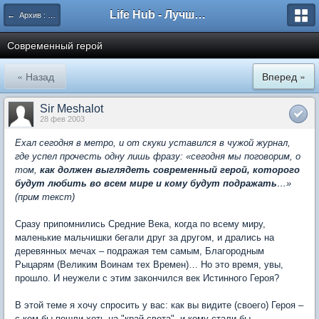
Life Hub - Лучшие компьютерные игры мира
← Архив : Кольцо Времени
Современный герой
« Назад
Вперед »
Sir Meshalot
28 фев 2003
Ехал сегодня в метро, и от скуки уставился в чужой журнал,
где успел прочесть одну лишь фразу: «сегодня мы поговорим, о
том,
как должен выглядеть современный герой, которого
будут любить во всем мире и кому будут подражать
…»
(прим текст)
Сразу припомнились Средние Века, когда по всему миру,
маленькие мальчишки бегали друг за другом, и дрались на
деревянных мечах – подражая тем самым, Благородным
Рыцарям (Великим Воинам тех Времен)… Но это время, увы,
прошло. И неужели с этим закончился век Истинного Героя?
В этой теме я хочу спросить у вас: как вы видите (своего) Героя –
с кем бы пошли хоть на "край света", и кому стали бы