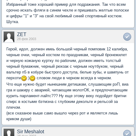
Избранный тоже хороший пример для подражания. Так что всем
срочно искать фляги в синем чехле и пришивать желтые полоски
и цифры "1" и "3" на свой любимый синий спортивный костюм.
Шутка.
ZET
28 фев 2003
Герой, идол, должен имеь большой черный помповик 12 калибра,
черные очки, черный костюм по праздникам, черный бронежилет
и черную кожаную куртку по рабочим, должен иметь толстый
черный бумажник, черный рюкзак с черным ноутбуком, черный
вальтер п5 в кобуре быстрого доступа, белые зубы, и шампунь от
перхоти
:)
словом люди в черном всегда в черном.
Что еще нужно будет нынешним детишкам, слушающим рэП, виа
гра и шакиру с аварией, читающим молотОК, и предпочитающим
курить парламент-лайтс??? Ну еще этому веку подойдет бритни
спирс в костыме бэтмэна с глубоким декольте и рельсой за
плечом.
(все сказаное выше само вышло через рот и является лишь
криком души)
Sir Meshalot
28 фев 2003