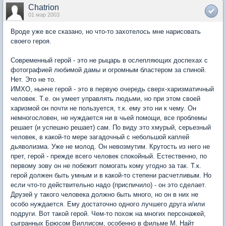
Chatrion
01 мар 2003
Вроде уже все сказано, но что-то захотелось мне нарисовать
своего героя.
Современный герой - это не рыцарь в ослепляющих доспехах с
фотографией любимой дамы и огромным бластером за спиной.
Нет. Это не то.
ИМХО, нынче герой - это в первую очередь сверх-харизматичный
человек. Т.е. он умеет управлять людьми, но при этом своей
харизмой он почти не пользуется, т.к. ему это ни к чему. Он
немногословен, не нуждается ни в чьей помощи, все проблемы
решает (и успешно решает) сам. По виду это хмурый, серьезный
человек, в какой-то мере загадочный с небольшой каплей
дьяволизма. Уже не молод. Он невозмутим. Крутость из него не
прет, герой - прежде всего человек спокойный. Естественно, по
первому зову он не побежит помогать кому угодно за так. Т.к.
герой должен быть умным и в какой-то степени расчетливым. Но
если что-то действительно надо (приспичило) - он это сделает.
Друзей у такого человека должно быть много, но он в них не
особо нуждается. Ему достаточно одного лучшего друга и/или
подруги. Вот такой герой. Чем-то похож на многих персонажей,
сыгранных Брюсом Виллисом, особенно в фильме М. Найт