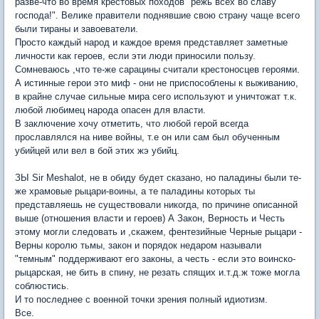
разве-что во время крестовых походов "режь всех во славу
господа!". Велике правители поднявшие свою страну чаще всего
были тираны и завоеватели.
Просто каждый народ и каждое время представляет заметные
личности как героев, если эти люди приносили пользу.
Сомневаюсь ,что те-же сарацины считали крестоносцев героями.
А истинные герои это миф - они не приспособлены к выживанию,
в крайне случае сильные мира сего используют и уничтожат т.к.
любой любимец народа опасен для власти.
В заключение хочу отметить, что любой герой всегда
прославлялся на ниве войны, т.е он или сам был обученным
убийцей или вел в бой этих жэ убийц.
ЗЫ Sir Meshalot, не в обиду будет сказано, но паладины были те-
же храмовые рыцари-воины, а те паладины которых ты
представляешь не существовали никогда, по причине описанной
выше (отношения власти и героев) А Закон, Верность и Честь
этому могли следовать и ,скажем, фентезийные Черные рыцари -
Верны королю тьмы, закон и порядок недаром называли
"темным" поддерживают его законы, а честь - если это воинско-
рыцарская, не бить в спину, не резать спящих и.т.д.ж тоже могла
соблюстись.
И то последнее с военной точки зрения полный идиотизм.
Все.