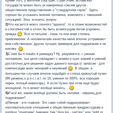
Кроме того, у жителей соцстран, стран Азии, исламских
государств может быть (и наверняка) совсем другое
общественное представление о "стандартном герое". Здесь
хорошо бы услышать мнение человека, знакомого с тамошней
ситуацией.
Это, кстати, вопрос
.
2)
Что касается моего личного "идеала", то в плане возможностей
и способностей я хотел бы быть всемогущим богом (скромно,
правда
. Всё остальное - лишь та или иная степень
приближения. А человеческие качества меня вполне устраивают
мои собственные, других лучших примеров для подражания я не
нахожу.
3)
С кем бы я пошёл в разведку? Ну, разумеется, с умным
человеком, чьи цели совпадают с моими и чьих знаний и умений
достаточно для решения задач данного похода (с запасом - для
компенсации моих незнаний и неумений
. В общем, в
большинстве случаев вполне подойдёт и слегка крякнутый чузен
(99 уровень,s.p.e.c.i.a.l. по 10, умения по 300%, все хорошие
перки, полный инвентарь). А если Чузен при этом ещё будет
женщиной, то я может вообще женюсь...
4)
И всё же, каким вообще должен быть человек - образец для
подражания?
а)Умным - это главное. Это само собой подразумевает
наплевательское отношение к общественным предрассудкам и
вообще "понятиям" (никаких там "dura lex - sed lex" или "right or