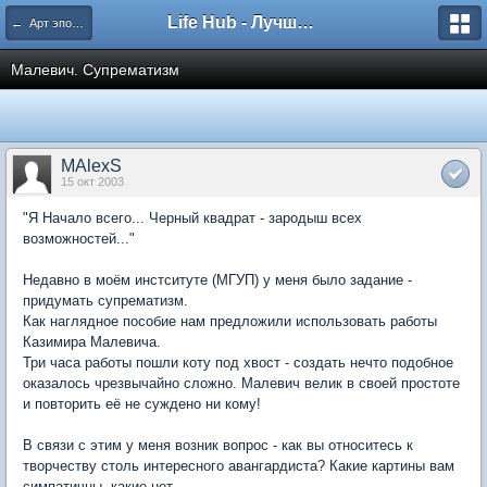
Life Hub - Лучшие компьютерные игры мира
← Арт эпохи «Возрождения»
Малевич. Супрематизм
MAlexS
15 окт 2003
"Я Начало всего... Черный квадрат - зародыш всех
возможностей..."
Недавно в моём инстситуте (МГУП) у меня было задание -
придумать супрематизм.
Как наглядное пособие нам предложили использовать работы
Казимира Малевича.
Три часа работы пошли коту под хвост - создать нечто подобное
оказалось чрезвычайно сложно. Малевич велик в своей простоте
и повторить её не суждено ни кому!
В связи с этим у меня возник вопрос - как вы относитесь к
творчеству столь интересного авангардиста? Какие картины вам
симпатичны, какие нет.