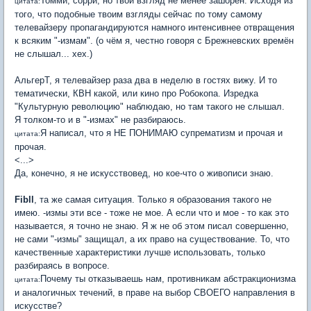
Томми, сорри, но твой взгляд не менее зашорен. Исходя из
цитата:
того, что подобные твоим взгляды сейчас по тому самому
телевайзеру пропагандируются намного интенсивнее отвращения
к всяким "-измам". (о чём я, честно говоря с Брежневских времён
не слышал... хех.)
АльгерТ, я телевайзер раза два в неделю в гостях вижу. И то
тематически, КВН какой, или кино про Робокопа. Изредка
"Культурную революцию" наблюдаю, но там такого не слышал.
Я толком-то и в "-измах" не разбираюсь.
Я написал, что я НЕ ПОНИМАЮ супрематизм и прочая и
цитата:
прочая.
<...>
Да, конечно, я не искусствовед, но кое-что о живописи знаю.
Fibll
, та же самая ситуация. Только я образования такого не
имею. -измы эти все - тоже не мое. А если что и мое - то как это
называется, я точно не знаю. Я ж не об этом писал совершенно,
не сами "-измы" защищал, а их право на существование. То, что
качественные характеристики лучше использовать, только
разбираясь в вопросе.
Почему ты отказываешь нам, противникам абстракционизма
цитата:
и аналогичных течений, в праве на выбор СВОЕГО направления в
искусстве?