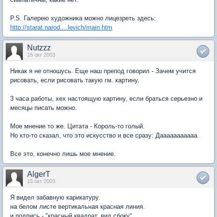
P.S. Галерею художника можно лицезреть здесь:
http://starat.narod....levich/main.htm
Nutzzz
15 окт 2003
Никак я не отношусь. Еще наш препод говорил - Зачем учится
рисовать, если рисовать такую гм. картину.
3 часа работы, хех настоящую картину, если браться серьезно и
месяцы писать можно.
Мое мнение то же. Цитата - Король-то голый.
Но кто-то сказал, что это искусство и все сразу: Дааааааааааа.
Все это, конечно лишь мое мнение.
AlgerT
15 окт 2003
Я видел забавную карикатуру.
на белом листе вертикальная красная линия.
и подпись - "красный квадрат, вид сбоку"