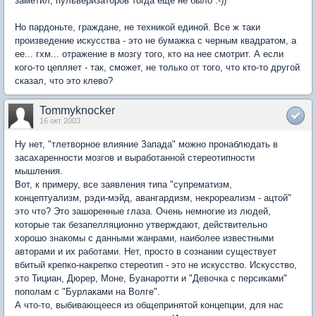
заметил, пульверизаторов тогда еще не было :-))
Но пардоньте, граждане, не техникой единой. Все ж таки
произведение искусства - это не бумажка с черным квадратом, а
ее... гхм... отражение в мозгу того, кто на нее смотрит. А если
кого-то цепляет - так, сможет, не только от того, что кто-то другой
сказал, что это клево?
Tommyknocker
16 окт 2003
Ну нет, "тлетворное влияние Запада" можно пронаблюдать в
засахаренности мозгов и выработанной стереотипности
мышления.
Вот, к примеру, все заявления типа "супрематизм,
концептуализм, рэди-мэйд, авангардизм, некрореализм - ацтой"
это что? Это зашоренные глаза. Очень немногие из людей,
которые так безапелляционно утверждают, действительно
хорошо знакомы с данными жанрами, наиболее известными
авторами и их работами. Нет, просто в сознании существует
вбитый крепко-накрепко стереотип - это не искусство. Искусство,
это Тициан, Дюрер, Моне, Буанаротти и "Девочка с персиками"
пополам с "Бурлаками на Волге".
А что-то, выбивающееся из общепринятой концепции, для нас