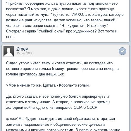
"Прибить посередине холста пустой пакет из под молока - это
исскуство? Я могу так, и даже лучше - хвост енота протащу
через томатный кетчуп..." (с) кто-то. ИМХО, это халтура, которую
возвели в ранг искусства, да так успешно, что теперь любой
человек в состоянии сказать: "Я - художник. Я так вижу."
Смотрели серию "Убойной силы" про художников? Вот то-то и
оно...
Zmey
15 окт 2003
Сидел утром читал тему и хотел ответить, но поглядев что
сетевого времени только 5 минут решил перенести на вечер, в
голове крутилось две вещи, 1-я:
>Мое мнение то же. Цитата - Король-то голый.
Да, кто-то сказал, и все почему-то боятся опровергнуть и
отнестись к этому иначе. А второе, высказывание времен
холодной войны одного из генералов США о СССР:
"Мы будем насаждать им свой образ жизни, стараться
цитата:
заменить национальные и общечеловеческие ценности
мелочными и низкими потребностями. В первую очередь нужно