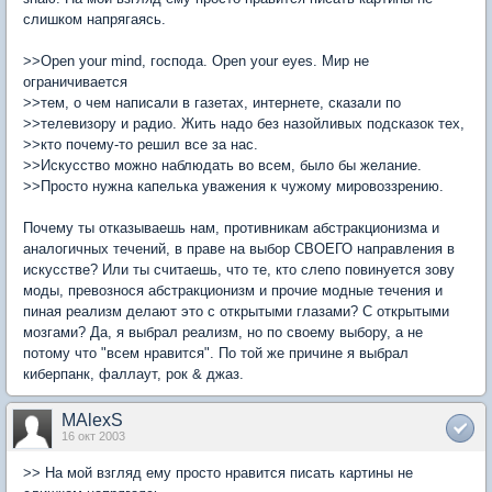
слишком напрягаясь.
>>Open your mind, господа. Open your eyes. Мир не
ограничивается
>>тем, о чем написали в газетах, интернете, сказали по
>>телевизору и радио. Жить надо без назойливых подсказок тех,
>>кто почему-то решил все за нас.
>>Искусство можно наблюдать во всем, было бы желание.
>>Просто нужна капелька уважения к чужому мировоззрению.
Почему ты отказываешь нам, противникам абстракционизма и
аналогичных течений, в праве на выбор СВОЕГО направления в
искусстве? Или ты считаешь, что те, кто слепо повинуется зову
моды, превознося абстракционизм и прочие модные течения и
пиная реализм делают это с открытыми глазами? С открытыми
мозгами? Да, я выбрал реализм, но по своему выбору, а не
потому что "всем нравится". По той же причине я выбрал
киберпанк, фаллаут, рок & джаз.
MAlexS
16 окт 2003
>> На мой взгляд ему просто нравится писать картины не