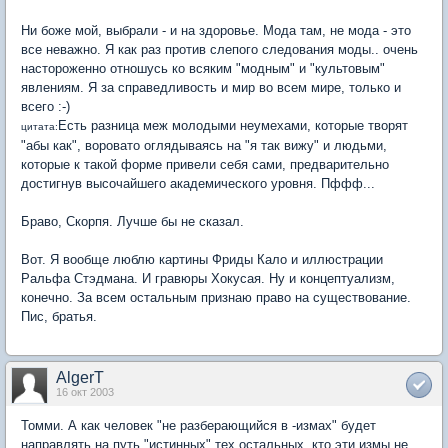
Ни боже мой, выбрали - и на здоровье. Мода там, не мода - это
все неважно. Я как раз против слепого следования моды.. очень
настороженно отношусь ко всяким "модным" и "культовым"
явлениям. Я за справедливость и мир во всем мире, только и
всего :-)
Есть разница меж молодыми неумехами, которые творят
цитата:
"абы как", воровато оглядываясь на "я так вижу" и людьми,
которые к такой форме привели себя сами, предварительно
достигнув высочайшего академического уровня. Пффф...
Браво, Скорпя. Лучше бы не сказал.
Вот. Я вообще люблю картины Фриды Кало и иллюстрации
Ральфа Стэдмана. И гравюры Хокусая. Ну и концептуализм,
конечно. За всем остальным признаю право на существование.
Пис, братья.
AlgerT
16 окт 2003
Томми. А как человек "не разберающийся в -измах" будет
направлять на путь "истинных" тех остальных, кто эти измы не