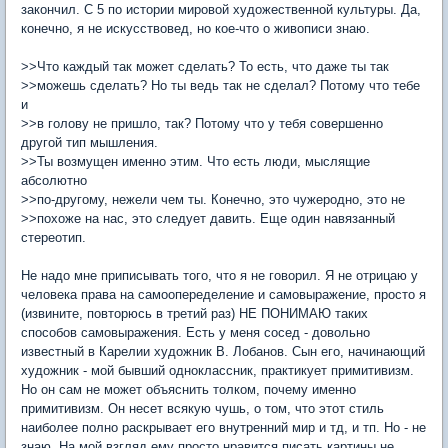
закончил. С 5 по истории мировой художественной культуры. Да,
конечно, я не искусствовед, но кое-что о живописи знаю.
>>Что каждый так может сделать? То есть, что даже ты так
>>можешь сделать? Но ты ведь так не сделал? Потому что тебе
и
>>в голову не пришло, так? Потому что у тебя совершенно
другой тип мышления.
>>Ты возмущен именно этим. Что есть люди, мыслящие
абсолютно
>>по-другому, нежели чем ты. Конечно, это чужеродно, это не
>>похоже на нас, это следует давить. Еще один навязанный
стереотип.
Не надо мне приписывать того, что я не говорил. Я не отрицаю у
человека права на самоопеределение и самовыражение, просто я
(извините, повторюсь в третий раз) НЕ ПОНИМАЮ таких
способов самовыражения. Есть у меня сосед - довольно
известный в Карелии художник В. Лобанов. Сын его, начинающий
художник - мой бывший одноклассник, практикует примитивизм.
Но он сам не может объяснить толком, почему именно
примитивизм. Он несет всякую чушь, о том, что этот стиль
наиболее полно раскрывает его внутренний мир и тд, и тп. Но - не
знаю. На мой взгляд ему просто нравится писать картины не