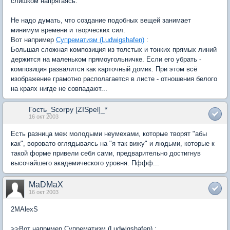
слишком напрягаясь.
Не надо думать, что создание подобных вещей занимает
минимум времени и творческих сил.
Вот например
Супрематизм (Ludwigshafen)
:
Большая сложная композиция из толстых и тонких прямых линий
держится на маленьком прямоугольничке. Если его убрать -
композиция развалится как карточный домик. При этом всё
изображение грамотно располагается в листе - отношения белого
на краях нигде не совпадают...
Гость_Scorpy [ZISpel]_*
16 окт 2003
Есть разница меж молодыми неумехами, которые творят "абы
как", воровато оглядываясь на "я так вижу" и людьми, которые к
такой форме привели себя сами, предварительно достигнув
высочайшего академического уровня. Пффф...
MaDMaX
16 окт 2003
2MAlexS
>>Вот например Супрематизм (Ludwigshafen) :