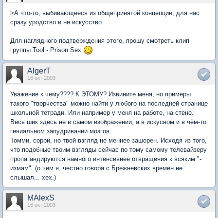
>А что-то, выбивающееся из общепринятой концепции, для нас
сразу уродство и не искусство
Для наглядного подтверждения этого, прошу смотреть клип
группы Tool - Prison Sex
AlgerT
16 окт 2003
Уважение к чему???? К ЭТОМУ? Извините меня, но примеры
такого "творчества" можно найти у любого на последней странице
школьной тетради. Или например у меня на работе, на стене.
Весь шик здесь не в самом изображении, а в искусном и в чём-то
гениальном запудривании мозгов.
Томми, сорри, но твой взгляд не меннее зашорен. Исходя из того,
что подобные твоим взгляды сейчас по тому самому телевайзеру
пропагандируются намного интенсивнее отвращения к всяким "-
измам". (о чём я, честно говоря с Брежневских времён не
слышал... хех.)
MAlexS
16 окт 2003