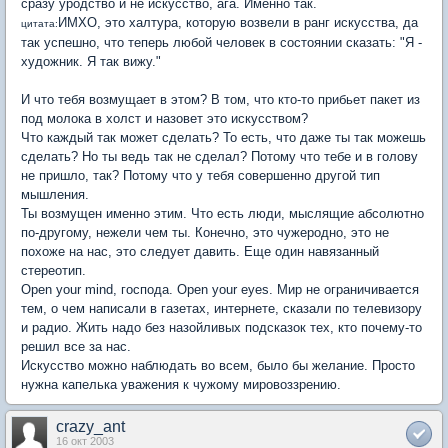
сразу уродство и не искусство, ага. Именно так.
ИМХО, это халтура, которую возвели в ранг искусства, да
цитата:
так успешно, что теперь любой человек в состоянии сказать: "Я -
художник. Я так вижу."
И что тебя возмущает в этом? В том, что кто-то прибьет пакет из
под молока в холст и назовет это искусством?
Что каждый так может сделать? То есть, что даже ты так можешь
сделать? Но ты ведь так не сделал? Потому что тебе и в голову
не пришло, так? Потому что у тебя совершенно другой тип
мышления.
Ты возмущен именно этим. Что есть люди, мыслящие абсолютно
по-другому, нежели чем ты. Конечно, это чужеродно, это не
похоже на нас, это следует давить. Еще один навязанный
стереотип.
Open your mind, господа. Open your eyes. Мир не ограничивается
тем, о чем написали в газетах, интернете, сказали по телевизору
и радио. Жить надо без назойливых подсказок тех, кто почему-то
решил все за нас.
Искусство можно наблюдать во всем, было бы желание. Просто
нужна капелька уважения к чужому мировоззрению.
crazy_ant
16 окт 2003