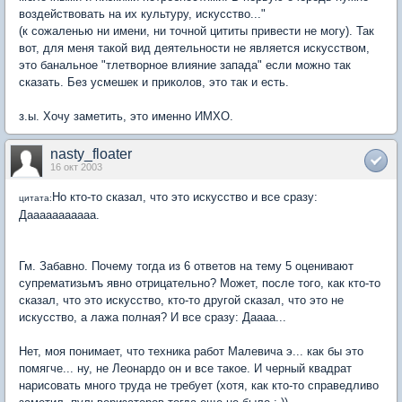
воздействовать на их культуру, искусство..."
(к сожаленью ни имени, ни точной цититы привести не могу). Так
вот, для меня такой вид деятельности не является искусством,
это банальное "тлетворное влияние запада" если можно так
сказать. Без усмешек и приколов, это так и есть.
з.ы. Хочу заметить, это именно ИМХО.
nasty_floater
16 окт 2003
Но кто-то сказал, что это искусство и все сразу:
цитата:
Дааааааааааа.
Гм. Забавно. Почему тогда из 6 ответов на тему 5 оценивают
супрематизьмъ явно отрицательно? Может, после того, как кто-то
сказал, что это искусство, кто-то другой сказал, что это не
искусство, а лажа полная? И все сразу: Даааа...
Нет, моя понимает, что техника работ Малевича э... как бы это
помягче... ну, не Леонардо он и все такое. И черный квадрат
нарисовать много труда не требует (хотя, как кто-то справедливо