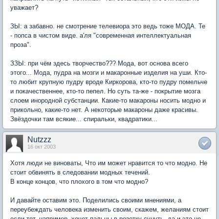
уважает?
ЗЫ: а забавно. не смотрение телевиора это ведь тоже МОДА. Те
- попса в чистом виде. а'ля "современная интеллектуальная
проза".
ЗЗЫ: при чём здесь творчество??? Мода, вот основа всего
этого... Мода, пудра на мозги и макаронные изделия на уши. Кто-
то любит крупную пудру вроде Киркорова, кто-то пудру помельче
и покачественнее, кто-то пепел. Но суть та-же - покрытие мозга
слоем инородной субстанции. Какие-то макароны носить модно и
прикольно, какие-то нет. А некоторые макароны даже красивы.
Звёздочки там всякие... спиральки, квадратики...
Nutzzz
16 окт 2003
Хотя люди не виноваты, Что им может нравится то что модно. Не
стоит обвинять в следовании модных течений.
В конце концов, что плохого в том что модно?
И давайте оставим это. Поделились своими мнениями, а
переубеждать человека изменить своим, скажем, желаниям стоит
если тот, например, хочет пальцы в розетку сунуть, да и это не