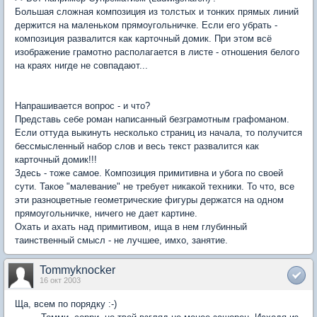
Большая сложная композиция из толстых и тонких прямых линий
держится на маленьком прямоугольничке. Если его убрать -
композиция развалится как карточный домик. При этом всё
изображение грамотно располагается в листе - отношения белого
на краях нигде не совпадают...
Напрашивается вопрос - и что?
Представь себе роман написанный безграмотным графоманом.
Если оттуда выкинуть несколько страниц из начала, то получится
бессмысленный набор слов и весь текст развалится как
карточный домик!!!
Здесь - тоже самое. Композиция примитивна и убога по своей
сути. Такое "малевание" не требует никакой техники. То что, все
эти разноцветные геометрические фигуры держатся на одном
прямоугольничке, ничего не дает картине.
Охать и ахать над примитивом, ища в нем глубинный
таинственный смысл - не лучшее, имхо, занятие.
Tommyknocker
16 окт 2003
Ща, всем по порядку :-)