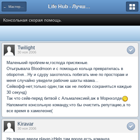
Life Hub - Лучшие компьютерные игры мира
← Мастерская Кагренака
Консольная скорая помощь.
Twilight
30 ноя 2006
Маленький проблем-м,господа присяжные.
Отыгрывала Bloodmoon и с помощью кольца превратилась в
оборотня...Ну и сдуру захотелось побегать мне по просторам и
меня случайно увидели рабочие шахты квама...
Сейвофф-нет,только один,так как не люблю сохраняться каждые
30 секунд)
Так что сейв-перед битвой с Альмалексией,аж в Морнхолде
Напомните консольную команду,что бы очистить репутацию,а то
все время в хамелеоне(
Kiravar
30 ноя 2006
Не помню введи player->Help там вроде есть команда.