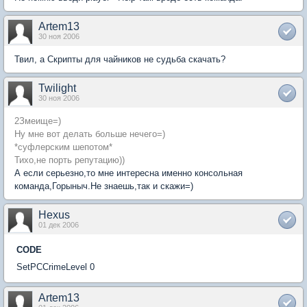
Artem13
30 ноя 2006
Твил, а Скрипты для чайников не судьба скачать?
Twilight
30 ноя 2006
2Змеище=)
Ну мне вот делать больше нечего=)
*суфлерским шепотом*
Тихо,не порть репутацию))
А если серьезно,то мне интересна именно консольная
команда,Горыныч.Не знаешь,так и скажи=)
Hexus
01 дек 2006
CODE
SetPCCrimeLevel 0
Artem13