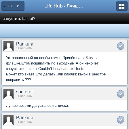
Life Hub - Лучшие компьютерные игры мира
← Ты — Избранный
запустить fallout?
Pankura
11 авг 2007
Установленный на своём компе,Принёс на работу на
флэшке.штоб пошпилить по выходным.А он нехочет
запускатся,пишет Couldn`t find/load text fonts .
может кто знает што делать,или ключик какой в реестре
поправить ???
sorcerer
11 авг 2007
Лучше возьми да установи с диска.
Pankura
11 авг 2007