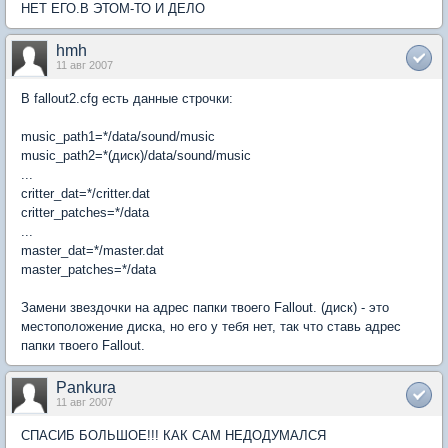
НЕТ ЕГО.В ЭТОМ-ТО И ДЕЛО
hmh
11 авг 2007
В fallout2.cfg есть данные строчки:
music_path1=*/data/sound/music
music_path2=*(диск)/data/sound/music
...
critter_dat=*/critter.dat
critter_patches=*/data
...
master_dat=*/master.dat
master_patches=*/data
Замени звездочки на адрес папки твоего Fallout. (диск) - это
местоположение диска, но его у тебя нет, так что cтавь адрес
папки твоего Fallout.
Pankura
11 авг 2007
СПАСИБ БОЛЬШОЕ!!! КАК САМ НЕДОДУМАЛСЯ