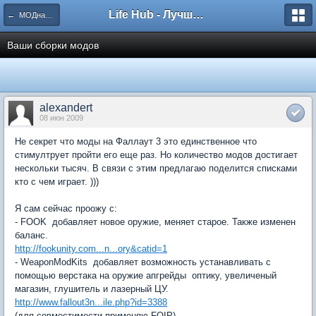
Life Hub - Лучшие компьютерные игры мира
← МОДная тема
Ваши сборки модов
alexandert
08 июн 2009
Не секрет что моды на Фаллаут 3 это единственное что
стимултрует пройти его еще раз. Но количество модов достигает
нескольки тысяч. В связи с этим предлагаю поделится списками
кто с чем играет. )))
Я сам сейчас проожу с:
- FOOK  добавляет новое оружие, меняет старое. Также изменен
баланс.
http://fookunity.com...n...ory&catid=1
- WeaponModKits  добавляет возможность устанавливать с
помощью верстака на оружие апгрейды  оптику, увеличеный
магазин, глушитель и лазерный ЦУ.
http://www.fallout3n...ile.php?id=3388
(для совместимости применяю FOIP)