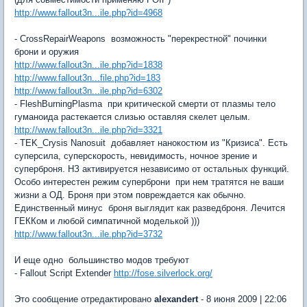
http://www.fallout3n...ile.php?id=4968
- CrossRepairWeapons  возможность "перекрестной" починки
брони и оружия
http://www.fallout3n...ile.php?id=1838
http://www.fallout3n...file.php?id=183
http://www.fallout3n...ile.php?id=6302
- FleshBurningPlasma  при критической смерти от плазмы тело
гуманоида растекается слизью оставляя скелет целым.
http://www.fallout3n...ile.php?id=3321
- TEK_Crysis Nanosuit  добавляет нанокостюм из "Кризиса". Есть
суперсила, суперскорость, невидимость, ночное зрение и
суперброня. НЗ активируется независимо от остальных функций.
Особо интерестен режим суперброни  при нем тратятся не ваши
жизни а ОД. Броня при этом повреждается как обычно.
Единственный минус  броня выглядит как разведброня. Лечится
ГЕККом и любой симпатичной моделькой )))
http://www.fallout3n...ile.php?id=3732
И еще одно  большинство модов требуют
- Fallout Script Extender
http://fose.silverlock.org/
Это сообщение отредактировано
alexandert
- 8 июня 2009 | 22:06