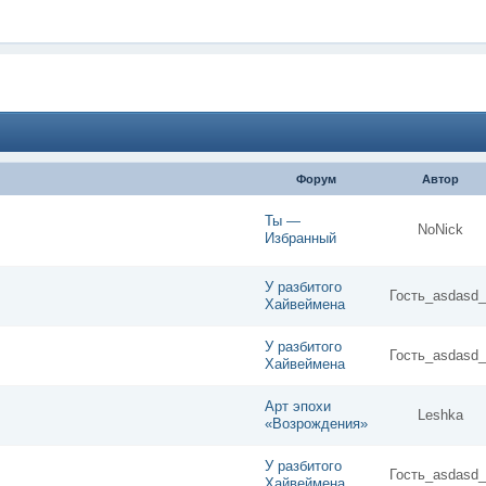
Форум
Автор
Ты —
NoNick
Избранный
У разбитого
Гость_asdasd_
Хайвеймена
У разбитого
Гость_asdasd_
Хайвеймена
Арт эпохи
Leshka
«Возрождения»
У разбитого
Гость_asdasd_
Хайвеймена