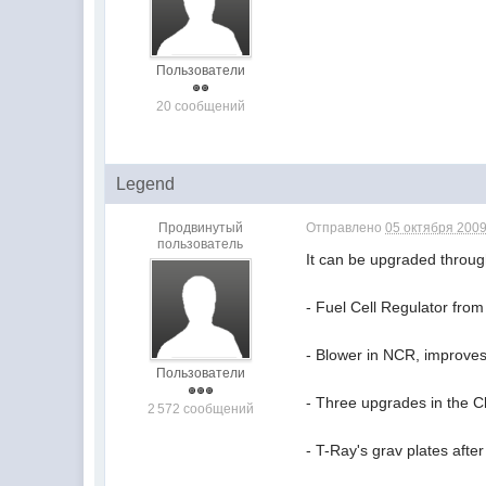
Пользователи
20 сообщений
Legend
Продвинутый
Отправлено
05 октября 2009
пользователь
It can be upgraded throug
- Fuel Cell Regulator fro
- Blower in NCR, improve
Пользователи
- Three upgrades in the 
2 572 сообщений
- T-Ray's grav plates afte