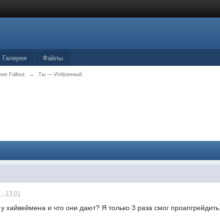
Галерея
Файлы
ие Fallout
→
Ты — Избранный
 - 13:01
 у хайвеймена и что они дают? Я только 3 раза смог проапгрейдить.