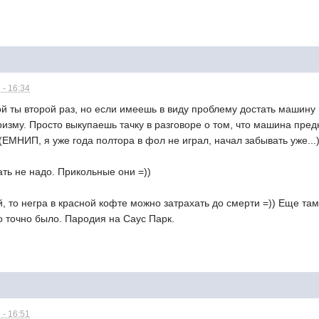
 - 16:34
ой ты второй раз, но если имеешь в виду проблему достать машину
изму. Просто выкупаешь тачку в разговоре о том, что машина пре
(ЕМНИП, я уже года полтора в фол не играл, начал забывать уже...)
ть не надо. Прикольные они =))
, то негра в красной кофте можно затрахать до смерти =)) Еще там
о точно было. Пародия на Саус Парк.
 - 16:51