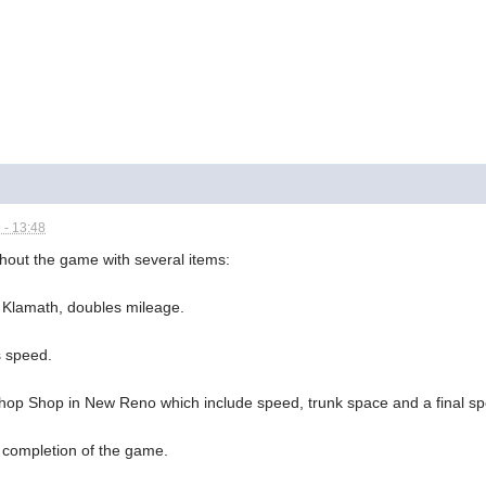
 - 13:48
hout the game with several items:
m Klamath, doubles mileage.
s speed.
Chop Shop in New Reno which include speed, trunk space and a final 
r completion of the game.