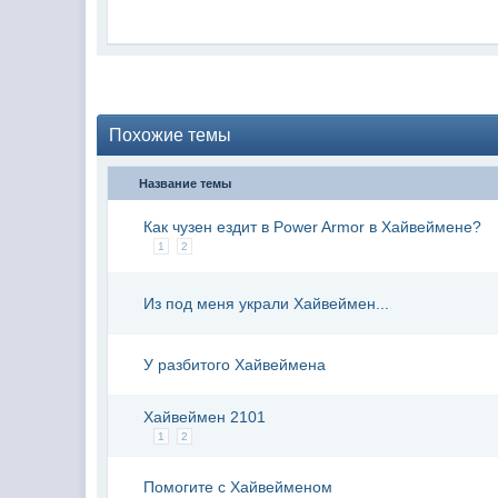
Похожие темы
Название темы
Как чузен ездит в Power Armor в Хайвеймене?
1
2
Из под меня украли Хайвеймен...
У разбитого Хайвеймена
Хайвеймен 2101
1
2
Помогите с Хайвейменом