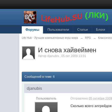
Форумы
Пользователи
Статьи
Блоги
Life Hub - Лучшие компьютерные игры мира
→
RPG
→
Классическ
И снова хайвеймен
Автор
djanubis
,
05 окт 2009 13:01
Сообщений в теме: 6
djanubis
Пользователь
Отправлено
05 октября 2009
Сколько всего апгрейдов