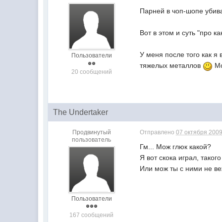
Парней в чоп-шопе убива
Вот в этом и суть "про к
У меня после того как я
Пользователи
тяжелых металлов
Мо
20 сообщений
The Undertaker
Продвинутый
Отправлено
07 октября 2009
пользователь
Гм... Мож глюк какой?
Я вот скока играл, таког
Или мож ты с ними не ве
Пользователи
167 сообщений