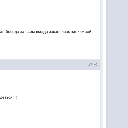
лая беседа за чаем всегда заканчивается химией
#7
деться =)