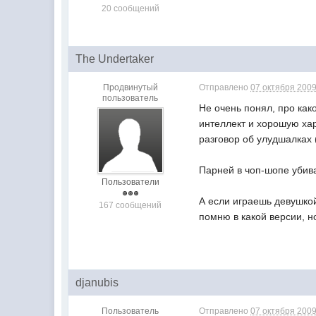
20 сообщений
The Undertaker
Продвинутый
Отправлено
07 октября 2009
пользователь
Не очень понял, про как
интеллект и хорошую хар
разговор об улудшалках 
Парней в чоп-шопе убива
Пользователи
А если играешь девушкой
167 сообщений
помню в какой версии, н
djanubis
Пользователь
Отправлено
07 октября 2009