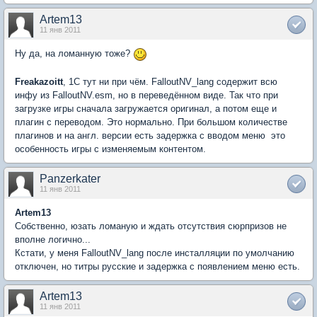
Artem13
11 янв 2011
Ну да, на ломанную тоже?
Freakazoitt
, 1С тут ни при чём. FalloutNV_lang содержит всю
инфу из FalloutNV.esm, но в переведённом виде. Так что при
загрузке игры сначала загружается оригинал, а потом еще и
плагин с переводом. Это нормально. При большом количестве
плагинов и на англ. версии есть задержка с вводом меню  это
особенность игры с изменяемым контентом.
Panzerkater
11 янв 2011
Artem13
Собственно, юзать ломаную и ждать отсутствия сюрпризов не
вполне логично...
Кстати, у меня FalloutNV_lang после инсталляции по умолчанию
отключен, но титры русские и задержка с появлением меню есть.
Artem13
11 янв 2011