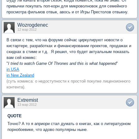
Буду ли качать второй сезон, когда появится, пока не знаю. От
привычки покупать поп-корн для микроволновок для семейного
просмотра фильмов отвык, авось и от Игры Престолов отвыкну.
Wozrogdenec
12 мар 2012
В связи с тем, что на форуме сейчас циркулируют новости о
кистартере, разработках и финансировании проектов, продажах и
скидках в стиме и т.д.  Я решил, что будет актуальным показать
вам сей комикс:
"
I tried to watch Game Of Thrones and this is what happened
"
in USA
in New Zealand
(суть комикса: о недоступности к простой покупке лицензионного
контента).
Extremist
13 мар 2012
QUOTE
Точно? А то я априори стал думать о книгах, как о литературном
порнобоевике, что адово популярны ныне.