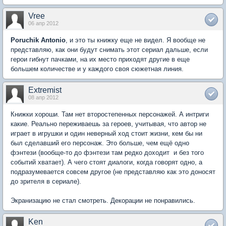
Vree
06 апр 2012
Poruchik Antonio
, и это ты книжку еще не видел. Я вообще не
представляю, как они будут снимать этот сериал дальше, если
герои гибнут пачками, на их место приходят другие в еще
большем количестве и у каждого своя сюжетная линия.
Extremist
08 апр 2012
Книжки хороши. Там нет второстепенных персонажей. А интриги
какие. Реально переживаешь за героев, учитывая, что автор не
играет в игрушки и один неверный ход стоит жизни, кем бы ни
был сделавший его персонаж. Это больше, чем ещё одно
фэнтези (вообще-то до фэнтези там редко доходит  и без того
событий хватает). А чего стоят диалоги, когда говорят одно, а
подразумевается совсем другое (не представляю как это доносят
до зрителя в сериале).
Экранизацию не стал смотреть. Декорации не понравились.
Ken