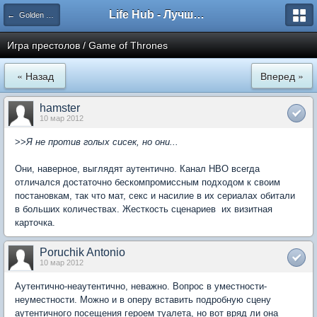
Life Hub - Лучшие компьютерные игры мира
← Golden Globes представляет
Игра престолов / Game of Thrones
« Назад
Вперед »
hamster
10 мар 2012
>>
Я не против голых сисек, но они...
Они, наверное, выглядят аутентично. Канал HBO всегда
отличался достаточно бескомпромиссным подходом к своим
постановкам, так что мат, секс и насилие в их сериалах обитали
в больших количествах. Жесткость сценариев  их визитная
карточка.
Poruchik Antonio
10 мар 2012
Аутентично-неаутентично, неважно. Вопрос в уместности-
неуместности. Можно и в оперу вставить подробную сцену
аутентичного посещения героем туалета, но вот вряд ли она