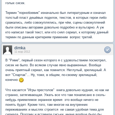
голых сисек.
Термин "порнобоевик" изначально был литературным и означал
толстый пласт дешёвых поделок, текстов, в которых герои либо
сражались, либо совокуплялись, при чём, сцены совокуплений
были описаны авторами довольно подробно и вульгарно. А уж
кто написал такой текст, или кто снял сериал, к которому данный
термин по данным критериям применим  вопрос третий.
dimka
11 мар 2012
В "Риме", первый сезон которого я с удовольствием посмотрел,
сисек не было. Во всяком случае явно выраженных. Вообще
очень приятный сериал, как помнится. Неглупый, зрелищный. А
вот "Спартак"... Ну, тоже, в общем, по-своему зрелищный,
конечно
Что касается "Игры престолов"  книга довольно нудная, но как ни
странно, затягивающая. Ужать все что там понаписано в сколь-
нибудь приемлемое экранное время  это вообще ничего не
понять будет. Кроме того, там многое на внутренних
переживаниях и мыслях строится  не самая удобная тема для
сериала. Поэтому и вставили сиськи  иначе вообще было бы