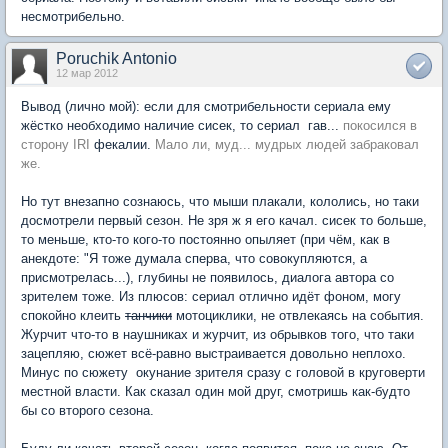
несмотрибельно.
Poruchik Antonio
12 мар 2012
Вывод (лично мой): если для смотрибельности сериала ему
жёстко необходимо наличие сисек, то сериал  гав...
покосился в
сторону IRI
фекалии.
Мало ли, муд... мудрых людей забраковал
же.
Но тут внезапно сознаюсь, что мыши плакали, кололись, но таки
досмотрели первый сезон. Не зря ж я его качал. сисек то больше,
то меньше, кто-то кого-то постоянно опыляет (при чём, как в
анекдоте: "Я тоже думала сперва, что совокупляются, а
присмотрелась...), глубины не появилось, диалога автора со
зрителем тоже. Из плюсов: сериал отлично идёт фоном, могу
спокойно клеить
танчики
мотоциклики, не отвлекаясь на события.
Журчит что-то в наушниках и журчит, из обрывков того, что таки
зацепляю, сюжет всё-равно выстраивается довольно неплохо.
Минус по сюжету  окунание зрителя сразу с головой в круговерти
местной власти. Как сказал один мой друг, смотришь как-будто
бы со второго сезона.