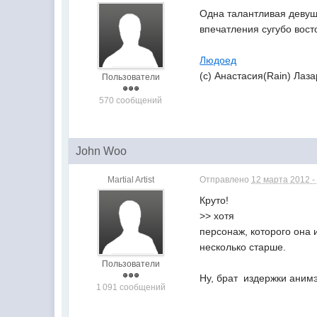
Одна талантливая девуш
впечатления сугубо вост
Людоед
(с) Анастасия(Rain) Лаз
Пользователи
570 сообщений
John Woo
Martial Artist
Отправлено
12 марта 2012 -
Круто!
>> хотя
персонаж, которого она 
несколько старше.
Пользователи
Ну, брат  издержки анимэ
1 091 сообщений