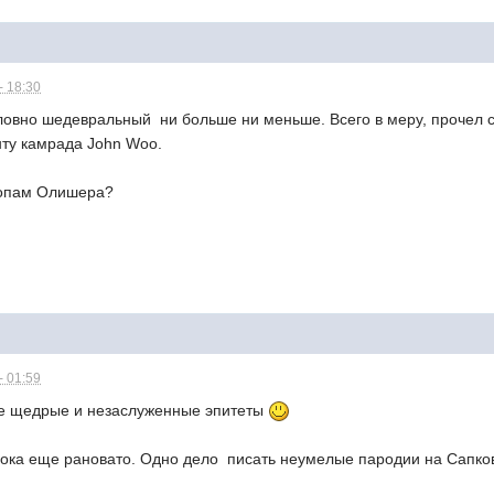
- 18:30
условно шедевральный  ни больше ни меньше. Всего в меру, проче
ту камрада John Woo.
топам Олишера?
- 01:59
кие щедрые и незаслуженные эпитеты
пока еще рановато. Одно дело  писать неумелые пародии на Сапко