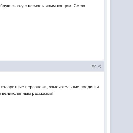
брую сказку с
не
счастливым концом. Смею
#2
т, колоритные персонажи, замечательные поединки
м великолепным рассказом!