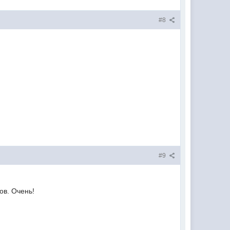
#8
#9
ов. Очень!