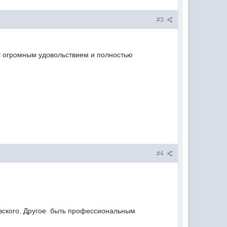
#3
л с огромным удовольствием и полностью
#4
вского. Другое  быть профессиональным