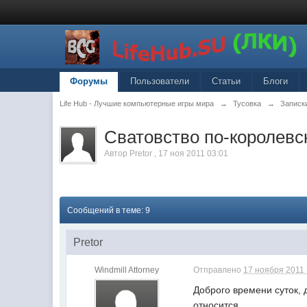
Форумы
Пользователи
Статьи
Блоги
Life Hub - Лучшие компьютерные игры мира
→
Тусовка
→
Записк
Сватовство по-королевс
Автор
Pretor
,
17 ноя 2011 03:01
Сообщений в теме: 9
Pretor
Windmill Attorney
Отправлено
17 ноября 2011 
Доброго времени суток, 
относится.