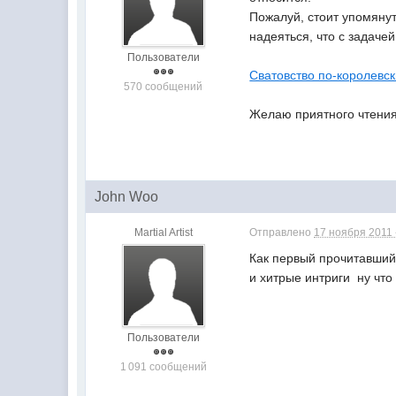
Пожалуй, стоит упомянут
надеяться, что с задаче
Пользователи
Сватовство по-королевс
570 сообщений
Желаю приятного чтения
John Woo
Martial Artist
Отправлено
17 ноября 2011 
Как первый прочитавший,
и хитрые интриги  ну 
Пользователи
1 091 сообщений