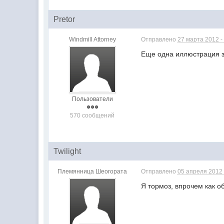
Pretor
Windmill Attorney
Отправлено
27 марта 2012 -
Еще одна иллюстрация з
Пользователи
570 сообщений
Twilight
Племянница Шеогората
Отправлено
05 апреля 2012 
Я тормоз, впрочем как о