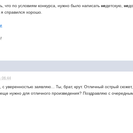
ь, что по условиям конкурса, нужно было написать
не
детскую,
не
до
й я справился хорошо.
ки
!
- 06:44
 с уверенностью заявляю... Ты, брат, крут. Отличный острый сюже
что еще нужно для отличного произведения? Поздравляю с очередны