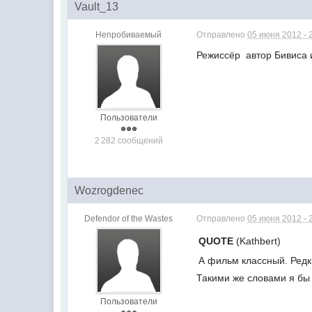
Vault_13
Непробиваемый
Отправлено
05 июня 2012 - 
Режиссёр  автор Бивиса
Пользователи
2 282 сообщений
Wozrogdenec
Defendor of the Wastes
Отправлено
05 июня 2012 - 
QUOTE
(Kathbert)
А фильм классный. Редк
Такими же словами я бы
Пользователи