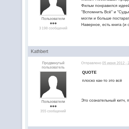
Фильм понравился идеей,
"Вспомнить Всё" и "Судья
могли и больше постарат
Пользователи
Наверное, есть книга (и
3 198 сообщений
Kathbert
Продвинутый
Отправлено
05 июня 2012 - 
пользователь
QUOTE
плоско как-то это всё
Это сознательный китч, 
Пользователи
355 сообщений