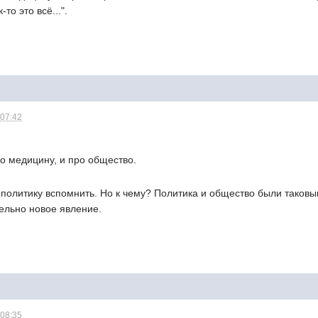
то это всё...".
 07:42
о медицину, и про общество.
 политику вспомнить. Но к чему? Политика и общество были таковым
ельно новое явление.
 08:35