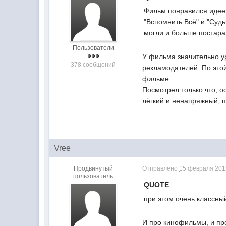
Фильм понравился идеей
"Вспомнить Всё" и "Судья
могли и больше постара
Пользователи
У фильма значительно у
378 сообщений
рекламодателей. По это
фильме.
Посмотрел только что, 
лёгкий и ненапряжный, п
Vree
Продвинутый
Отправлено
15 февраля 2015
пользователь
QUOTE
при этом очень классный
И про кинофильмы, и про