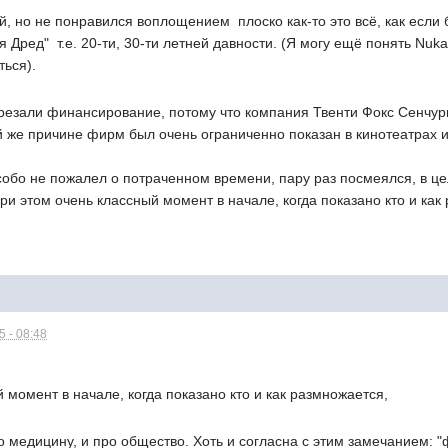
, но не понравился воплощением  плоско как-то это всё, как если
 Дред"  т.е. 20-ти, 30-ти летней давности. (Я могу ещё понять Nuk
ться).
резали финансирование, потому что компания Твенти Фокс Сенчури
й же причине фирм был очень ограниченно показан в кинотеатрах 
особо не пожалел о потраченном времени, пару раз посмеялся, в 
ри этом очень классный момент в начале, когда показано кто и как
 - 08:48
 момент в начале, когда показано кто и как размножается,
 медицину, и про общество. Хоть и согласна с этим замечанием: 