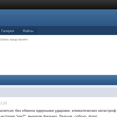
Галерея
Файлы
 Globes представляет
21:28
калипсис без обмена ядерными ударами, климатических катастроф
стория "как?"  вначале фильма. Дальше, собсно, фарс.