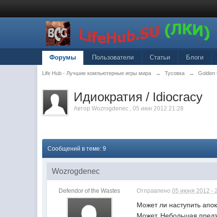
Форумы
Пользователи
Статьи
Блоги
Life Hub - Лучшие компьютерные игры мира
→
Тусовка
→
Golden
Идиократия / Idiocracy
Автор
Wozrogdenec
,
05 июн 2012 21:28
Сообщений в теме: 9
Wozrogdenec
Defendor of the Wastes
Отправлено
05 июня 2012 - 
Может ли наступить апо
Может. Небольшая предъи