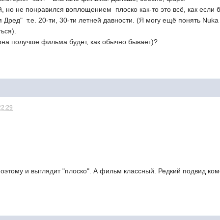
 но не понравился воплощением  плоско как-то это всё, как если
 Дред"  т.е. 20-ти, 30-ти летней давности. (Я могу ещё понять Nuka
ься).
 она получше фильма будет, как обычно бывает)?
22:29
поэтому и выглядит "плоско". А фильм классный. Редкий подвид ком