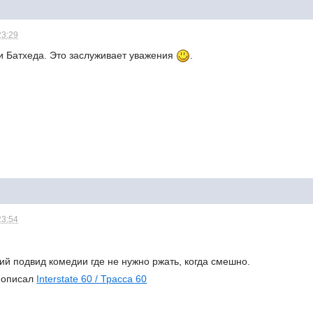
23:29
 и Батхеда. Это заслуживает уважения
.
23:54
ий подвид комедии где не нужно ржать, когда смешно.
 описал
Interstate 60 / Трасса 60