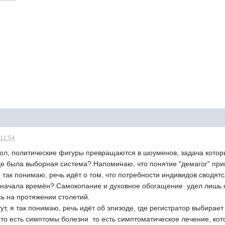
 11:54
мол, политические фигуры превращаются в шоуменов, задача которых 
где была выборная система? Напоминаю, что понятие "демагог" при
я так понимаю, речь идёт о том, что потребности индивидов сводятс
 начала времён? Самокопание и духовное обогащение  удел лишь
ь на протяжении столетий.
тут, я так понимаю, речь идёт об эпизоде, где регистратор выбирае
то есть симптомы болезни  то есть симптоматическое лечение, кото