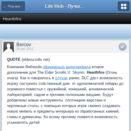
Life Hub - Лучшие компьютерные игры мира
← Под крылом Алдуина
Hearthfire
Bercov
28 авг 2012
QUOTE
(elderscrolls.net)
Компания Bethesda
официально анонсировала
второе
дополнение для The Elder Scrolls V: Skyrim 
Hearthfire
(Огонь
очага). Как и говорилось в
слухах
ранее, DLC даст возможность
игроку построить собственный дом  от однокомнатной хибары до
огромного поместья с оружейной, конюшней, алхимической
лабораторией, садом и прочими полезными вещами. Будут
добавлены новые инструменты  плотницкие верстаки и
чертежные столы, с помощью которых игрок сможет создавать
новую мебель и предметы интерьера из обработанных камней,
глины и древесины. Ко всему прочему появится возможность
усыновлять детей.