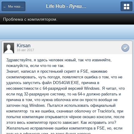
Life Hub - Лучшие компьютерные игры мира
← Мы наш, мы новый...
Проблема с компилятором.
Kirsan
16 авг 2017
Здравствуйте, я здесь человек новый, так что извиняйте,
пожалуйста, если что-то не так.
Значит, написал я простенький скрипт в FSE, нажимаю
скомпилировать, чуть погодя, появляется ошибка о том, что не
удалось запустить файл DOS4GW.EXE, причина в
несовместимости с 64-разрядной версией Windows. Я читал, что
если под 32-разрядную систему, то на 64-х должно работать и
причина в том, что нужна оболочка или он просто вообще не
заточен под Windows. Пытался использовать официальный
компилятор  та же ошибка, скачивал оболочку от Tracktor'a, при
попытке компиляции открывается чёрное окошко консоли, после
этого весь компилятор просто зависает. Как исправить это?
Желательно исправление ошибки компилятора в FSE, но, если
только в официальном, то тоже будет хорошо.