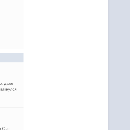
ло, даже
наткнулся
и-Сью