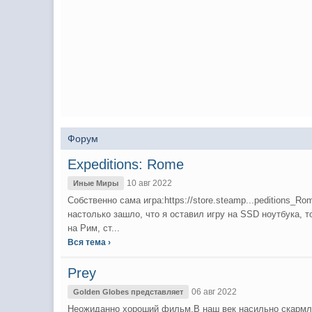
Форум
Expeditions: Rome
10 авг 2022
Иные Миры
Собственно сама игра:https://store.steamp...peditions_R
настолько зашло, что я оставил игру на SSD ноутбука, т
на Рим, ст...
Вся тема ›
Prey
06 авг 2022
Golden Globes представляет
Неожиданно хороший фильм.В наш век насильно скармли