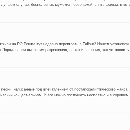
 в лучшем случае, бесполезных мужских персонажей, снять фильм, в кот
акрыли на RO.Решил тут недавно переиграть в Fallout2.Нашел установоч
ил.Порадовался высокому разрешению, но так и не понял, как установить
песни, написанные под впечатлением от постапокалиптического жанра (F
тический концепт-альбом. И его можно послушать бесплатно и в хорошем