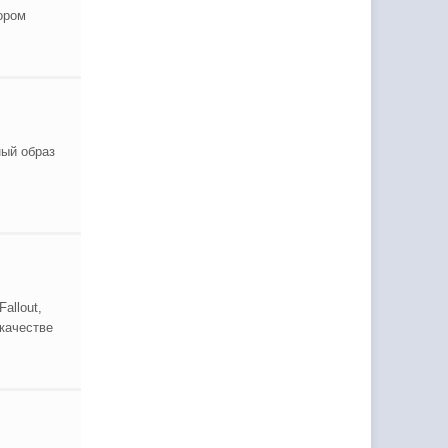
ором
ный образ
allout,
 качестве