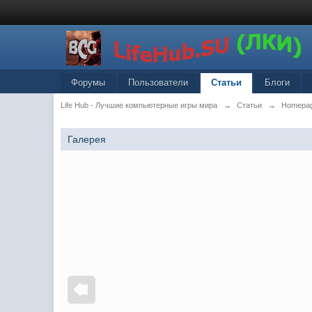
Форумы
Пользователи
Статьи
Блоги
Life Hub - Лучшие компьютерные игры мира
→
Статьи
→
Homepa
Галерея