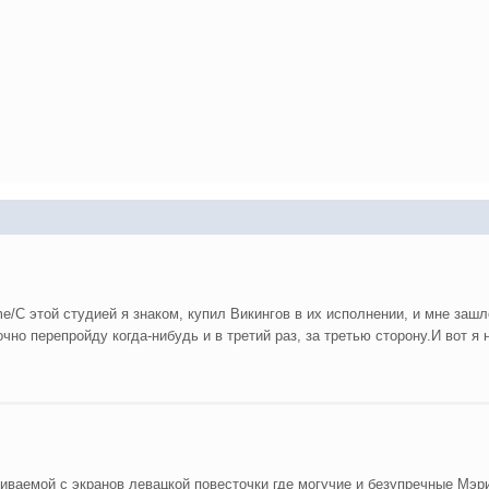
ome/С этой студией я знаком, купил Викингов в их исполнении, и мне заш
очно перепройду когда-нибудь и в третий раз, за третью сторону.И вот я 
ваемой с экранов левацкой повесточки где могучие и безупречные Мэр