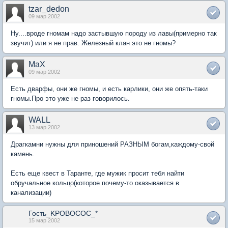
tzar_dedon
09 мар 2002
Ну....вроде гномам надо застывшую породу из лавы(примерно так
звучит) или я не прав. Железный клан это не гномы?
MaX
09 мар 2002
Есть дварфы, они же гномы, и есть карлики, они же опять-таки
гномы.Про это уже не раз говорилось.
WALL
13 мар 2002
Драгкамни нужны для приношений РАЗНЫМ богам,каждому-свой
камень.
Есть еще квест в Таранте, где мужик просит тебя найти
обручальное кольцо(которое почему-то оказывается в
канализации)
Гость_KPOBOCOC_*
15 мар 2002