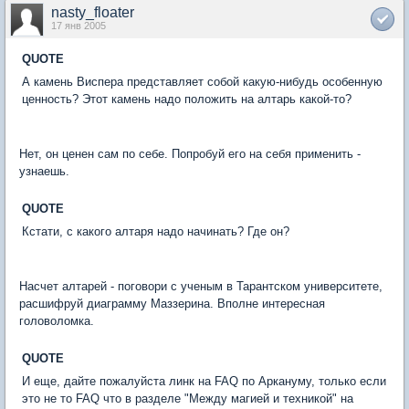
nasty_floater
17 янв 2005
QUOTE
А камень Виспера представляет собой какую-нибудь особенную
ценность? Этот камень надо положить на алтарь какой-то?
Нет, он ценен сам по себе. Попробуй его на себя применить -
узнаешь.
QUOTE
Кстати, с какого алтаря надо начинать? Где он?
Насчет алтарей - поговори с ученым в Тарантском университете,
расшифруй диаграмму Маззерина. Вполне интересная
головоломка.
QUOTE
И еще, дайте пожалуйста линк на FAQ по Аркануму, только если
это не то FAQ что в разделе "Между магией и техникой" на