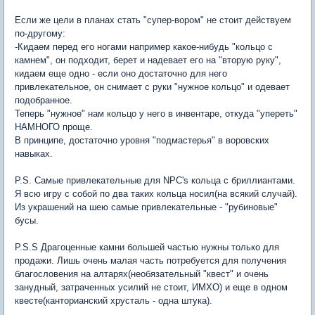
Если же цели в планах стать "супер-вором" не стоит действуем
по-другому:
-Кидаем перед его ногами например какое-нибудь "кольцо с
камнем", он подходит, берет и надевает его на "вторую руку",
кидаем еще одно - если оно достаточно для него
привлекательное, он снимает с руки "нужное кольцо" и одевает
подобранное.
Теперь "нужное" нам кольцо у него в инвентаре, откуда "упереть"
НАМНОГО проще.
В принципе, достаточно уровня "подмастерья" в воровских
навыках.
P.S. Самые привлекательные для NPC's кольца с бриллиантами.
Я всю игру с собой по два таких кольца носил(на всякий случай).
Из украшений на шею самые привлекательные - "рубиновые"
бусы.
P.S.S Драгоценные камни большей частью нужны только для
продажи. Лишь очень малая часть потребуется для получения
благословения на алтарях(необязательный "квест" и очень
занудный, затраченных усилий не стоит, ИМХО) и еще в одном
квесте(канторианский хрусталь - одна штука).