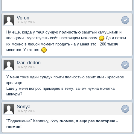
Voron
06 мар 2002
Ну еще, когда у тебя сундук
полностью
забитый камушками и
кольцами - чувствуешь себя настоящим мажором
Да и потом
их можно в любой момент продать - а у меня это ~200 тысяч
монеток. У так вот
tzar_dedon
07 мар 2002
У меня тоже один сундук почти полностью забит ими - красивое
зрелище.
Еще у меня вопрос примерно в тему: зачем нужна монетка
минуры?
Sonya
07 мар 2002
"Подношение" Керлину, богу
гномов, я еще раз повторяю -
гномов!