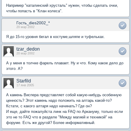
Например "каталинский хрусталь" нужен, чтобы сделать очки,
чтобы попасть в "Клан колеса".
Гость_dies2002_*
20 мар 2002
Я до 15-го уровня бегал в костуме,шляпе и туфельках.
tzar_dedon
20 мар 2002
А у меня в толчке фарель плавает. Ну и что. Кому какое дело до
этого. А?
Starfild
17 янв 2005
А камень Виспера представляет собой какую-нибудь особенную
ценность? Этот камень надо положить на алтарь какой-то?
Кстати, с какого алтаря надо начинать? Где он?
И еще, дайте пожалуйста линк на FAQ по Аркануму, только если
это не то FAQ что в разделе "Между магией и техникой" на
форуме. Есть же другой? Более информативный.