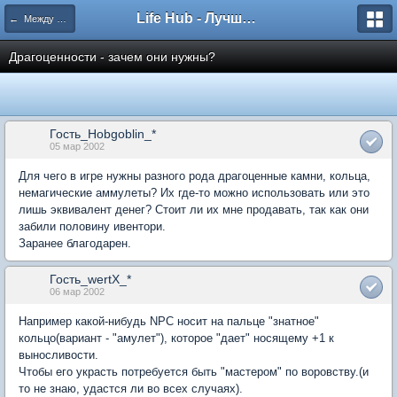
Life Hub - Лучшие компьютерные игры мира
← Между Магией и Техникой
Драгоценности - зачем они нужны?
Гость_Hobgoblin_*
05 мар 2002
Для чего в игре нужны разного рода драгоценные камни, кольца,
немагические аммулеты? Их где-то можно использовать или это
лишь эквивалент денег? Стоит ли их мне продавать, так как они
забили половину ивентори.
Заранее благодарен.
Гость_wertX_*
06 мар 2002
Например какой-нибудь NPC носит на пальце "знатное"
кольцо(вариант - "амулет"), которое "дает" носящему +1 к
выносливости.
Чтобы его украсть потребуется быть "мастером" по воровству.(и
то не знаю, удастся ли во всех случаях).