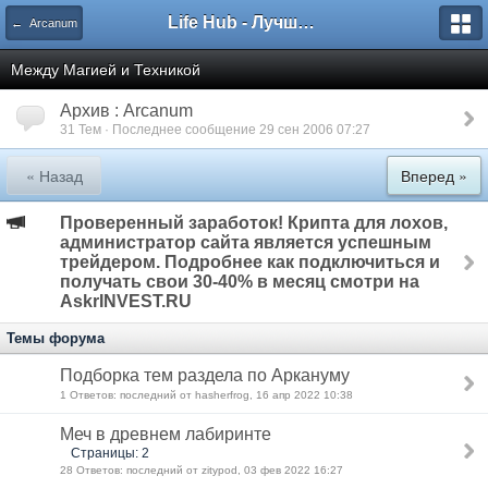
Life Hub - Лучшие компьютерные игры мира
← Arcanum
Между Магией и Техникой
Архив : Arcanum
31 Тем · Последнее сообщение 29 сен 2006 07:27
« Назад
Вперед »
Проверенный заработок! Крипта для лохов,
администратор сайта является успешным
трейдером. Подробнее как подключиться и
получать свои 30-40% в месяц смотри на
AskrINVEST.RU
Темы форума
Подборка тем раздела по Аркануму
1 Ответов: последний от hasherfrog, 16 апр 2022 10:38
Меч в древнем лабиринте
Страницы: 2
28 Ответов: последний от zitypod, 03 фев 2022 16:27