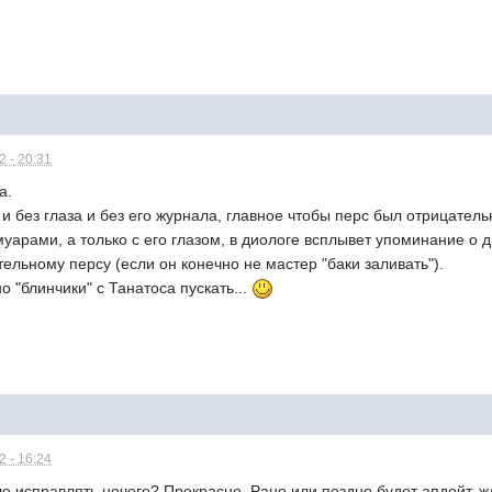
 - 20:31
а.
и без глаза и без его журнала, главное чтобы перс был отрицатель
уарами, а только с его глазом, в диологе всплывет упоминание о д
ельному персу (если он конечно не мастер "баки заливать").
о "блинчики" с Танатоса пускать...
 - 16:24
е исправлять нечего? Прекрасно. Рано или поздно будет апдейт, жд