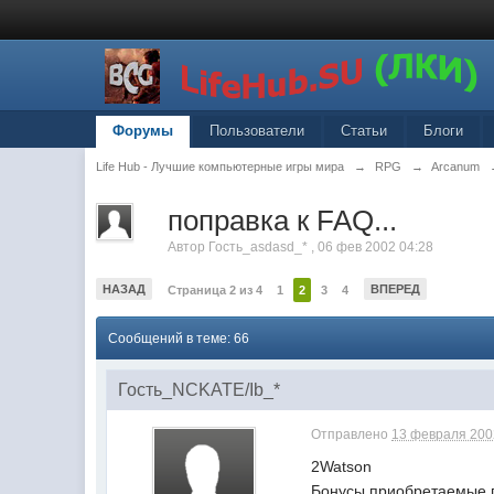
Форумы
Пользователи
Статьи
Блоги
Life Hub - Лучшие компьютерные игры мира
→
RPG
→
Arcanum
поправка к FAQ...
Автор
Гость_asdasd_*
,
06 фев 2002 04:28
НАЗАД
ВПЕРЕД
Страница 2 из 4
1
2
3
4
Сообщений в теме: 66
Гость_NCKATE/Ib_*
Отправлено
13 февраля 2002
2Watson
Бонусы,приобретаемые п