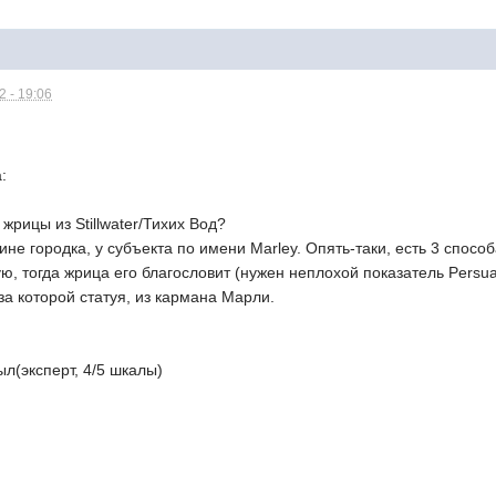
 - 19:06
:
 жрицы из Stillwater/Тихих Вод?
ине городка, у субъекта по имени Marley. Опять-таки, есть 3 спосо
тую, тогда жрица его благословит (нужен неплохой показатель Persu
 за которой статуя, из кармана Марли.
л(эксперт, 4/5 шкалы)