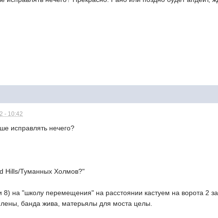
 - 10:42
ьше исправлять нечего?
ed Hills/Туманных Холмов?"
ли 8) на "школу перемещения" на расстоянии кастуем на ворота 2 за
млены, банда жива, матерьялы для моста целы.