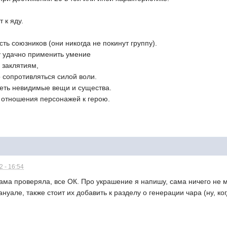
 к яду.
ь союзников (они никогда не покинут группу).
у удачно применить умение
 заклятиям,
 сопротивляться силой воли.
деть невидимые вещи и существа.
 отношения персонажей к герою.
 - 16:54
сама проверяла, все ОК. Про украшение я напишу, сама ничего не мо
уале, также стоит их добавить к разделу о генерации чара (ну, ког