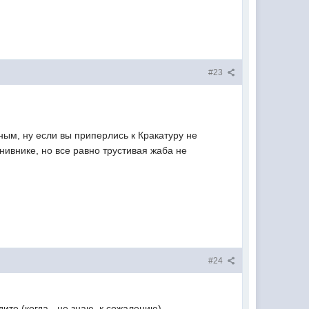
#23
ным, ну если вы приперлись к Кракатуру не
нивнике, но все равно трустивая жаба не
#24
ите (когда - не знаю, к сожалению).