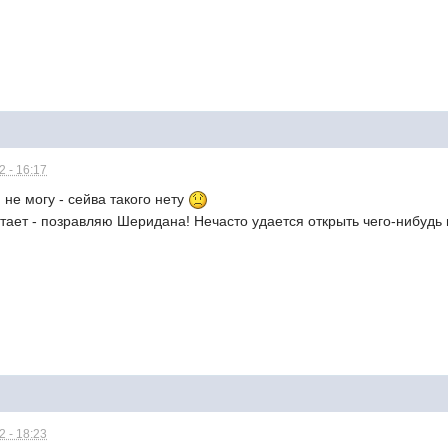
 - 16:17
 не могу - сейва такого нету
отает - позравляю Шеридана! Нечасто удается открыть чего-нибудь
 - 18:23