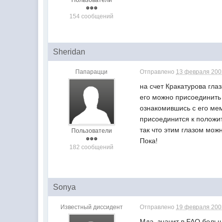
Пользователи
154 сообщений
Sheridan
Папарацци
Отправлено
13 февраля 2002
на счет Кракатурова глаз
его можно присоединить 
ознакомившись с его мем
присоединится к положит
так что этим глазом можн
Пользователи
Пока!
182 сообщений
Sonya
Известный диссидент
Отправлено
19 февраля 2002
Мда, значит в FAQ больш