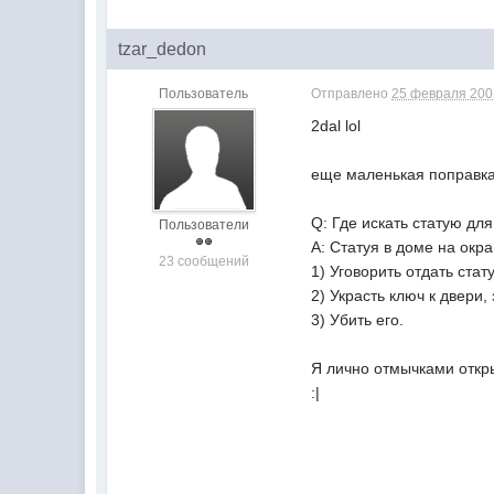
tzar_dedon
Пользователь
Отправлено
25 февраля 2002
2dal lol
еще маленькая поправка
Q: Где искать статую для
Пользователи
A: Статуя в доме на окра
23 сообщений
1) Уговорить отдать ста
2) Украсть ключ к двери,
3) Убить его.
Я лично отмычками откры
:|