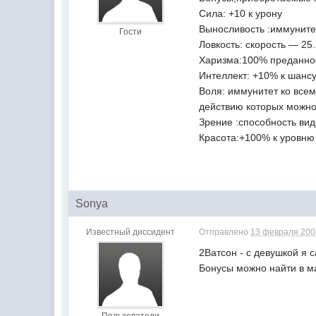
Сила: +10 к урону
Выносливость :иммунитет
Гости
Ловкость: скорость — 25.
Харизма:100% преданност
Интеллект: +10% к шанс
Воля: иммунитет ко всем
действию которых можно
Зрение :способность ви
Красота:+100% к уровню
Sonya
Известный диссидент
Отправлено
13 февраля 2002
2Ватсон - с девушкой я 
Бонусы можно найти в ман