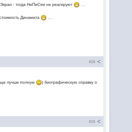
 Экран - тогда НеПиСяи не реагируют
....
я стоимость Динамита
....
#28
 еще лучше полную
) биографическую справку о
#29