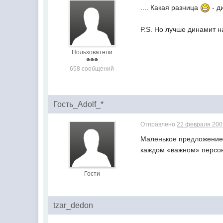
.... Какая разница
- д
P.S. Но лучше динамит н
Пользователи
658 сообщений
Гость_Adolf_*
Отправлено
22 февраля 2002
Маленькое предложение.
каждом «важном» персон
Гости
tzar_dedon