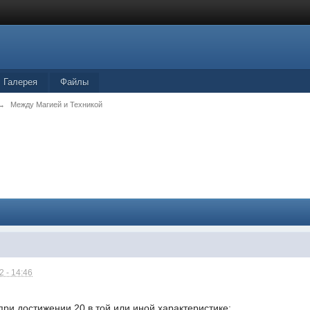
Галерея
Файлы
→
Между Магией и Техникой
 - 14:46
ри достижении 20 в той или иной характеристике: