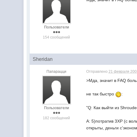
Пользователи
154 сообщений
Sheridan
Папарацци
Отправлено
21 февраля 2002
>Мда, значит в FAQ бол
не так быстро
:
"Q: Как выйти из Shroud
Пользователи
182 сообщений
A: 5)потратив 3ХР (с во
открыты, деньги с'эконо