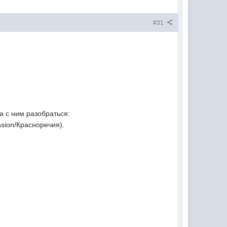
#31
ба с ним разобраться:
asion/Красноречия).