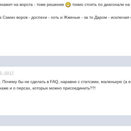
инамит на ворота - тоже решение
токмо стоять по диагонали на
а Самих воров - доспехи - хоть и Жженые - за то Даром - исключа
 - 03:17
 Почему бы не сделать в FAQ, наравне с статсами, маленькую (а
аже и о персах, которых можно присоединить??!