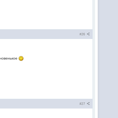
#26
 новенькое
#27