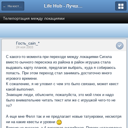
Life Hub - Лучшие компьютерные игры мира
← На костях Безымянного
Телепортация между локациями
Гость_cain_*
24 ноя 2003
С какого-то момента при переходе между локациями Сигила
вместо оычного перескока из района в район игрушка стала
выдавать карту планов, предлагая выбрать, куда я собираюсь
попасть. При этом переход стал занимать достаточно много
игрового времени.
К сожалению, я не уловил с чем это было связано, может квест
какой выполнил.
Знающие люди, объясните, пожалуйста, это мой глюк и надо
было внимательнее читать текст или же с игрушкой чего-то не
то?
А еще мне Фелл так и не предлагает новые татуировки, несмотря
ни на какие квесты и уровни
Версия не русская, а 4-дисковая английская. Поверх установлена