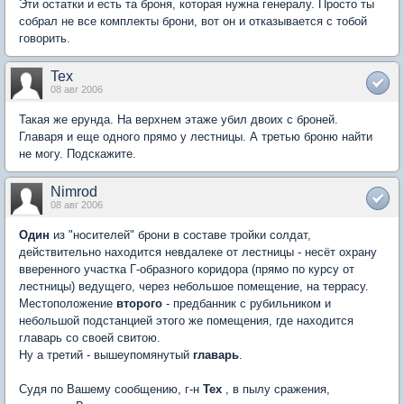
Эти остатки и есть та броня, которая нужна генералу. Просто ты
собрал не все комплекты брони, вот он и отказывается с тобой
говорить.
Tex
08 авг 2006
Такая же ерунда. На верхнем этаже убил двоих с броней.
Главаря и еще одного прямо у лестницы. А третью броню найти
не могу. Подскажите.
Nimrod
08 авг 2006
Один
из "носителей" брони в составе тройки солдат,
действительно находится невдалеке от лестницы - несёт охрану
вверенного участка Г-образного коридора (прямо по курсу от
лестницы) ведущего, через небольшое помещение, на террасу.
Местоположение
второго
- предбанник с рубильником и
небольшой подстанцией этого же помещения, где находится
главарь со своей свитою.
Ну а третий - вышеупомянутый
главарь
.
Судя по Вашему сообщению, г-н
Tex
, в пылу сражения,