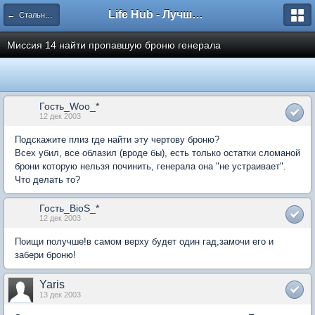
Life Hub - Лучшие компьютерные игры мира
← Стальные братья
Миссия 14 найти пропавшую броню генерала
Гость_Woo_*
12 дек 2003
Подскажите плиз где найти эту чертову броню?
Всех убил, все облазил (вроде бы), есть только остатки сломаной
брони которую нельзя починить, генерала она "не устраивает".
Что делать то?
Гость_BioS_*
12 дек 2003
Поищи получше!в самом верху будет один гад,замочи его и
забери броню!
Yaris
13 дек 2003