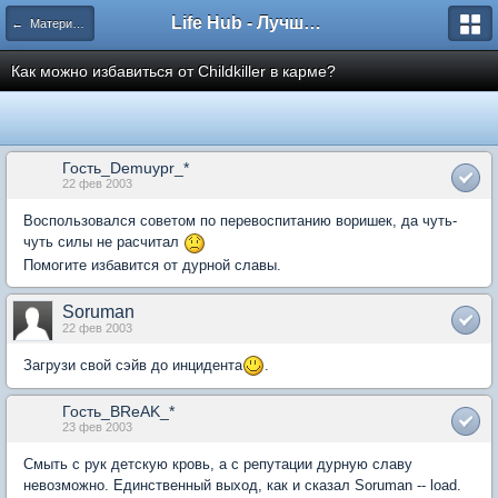
Life Hub - Лучшие компьютерные игры мира
← Материал для FAQ по Fallout 2
Как можно избавиться от Childkiller в карме?
Гость_Demuypr_*
22 фев 2003
Воспользовался советом по перевоспитанию воришек, да чуть-
чуть силы не расчитал
Помогите избавится от дурной славы.
Soruman
22 фев 2003
Загрузи свой сэйв до инцидента
.
Гость_BReAK_*
23 фев 2003
Смыть с рук детскую кровь, а с репутации дурную славу
невозможно. Единственный выход, как и сказал Soruman -- load.