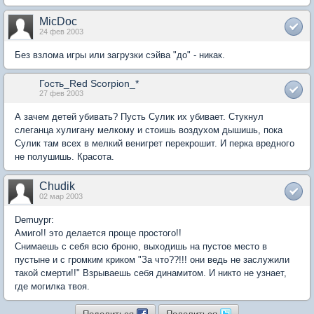
MicDoc
24 фев 2003
Без взлома игры или загрузки сэйва "до" - никак.
Гость_Red Scorpion_*
27 фев 2003
А зачем детей убивать? Пусть Сулик их убивает. Стукнул
слеганца хулигану мелкому и стоишь воздухом дышишь, пока
Сулик там всех в мелкий венигрет перекрошит. И перка вредного
не полушишь. Красота.
Chudik
02 мар 2003
Demuypr:
Амиго!! это делается проще простого!!
Снимаешь с себя всю броню, выходишь на пустое место в
пустыне и с громким криком "За что??!!! они ведь не заслужили
такой смерти!!" Взрываешь себя динамитом. И никто не узнает,
где могилка твоя.
Поделиться
Поделиться