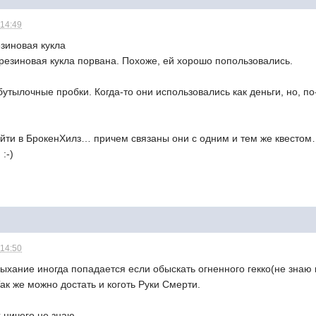
 14:49
зиновая кукла
резиновая кукла порвана. Похоже, ей хорошо попользовались.
тылочные пробки. Когда-то они использовались как деньги, но, по
йти в БрокенХилз… причем связаны они с одним и тем же квестом…
:-)
 14:50
хание иногда попадается если обыскать огненного гекко(не знаю 
Так же можно достать и коготь Руки Смерти.
 ничего не знаю.