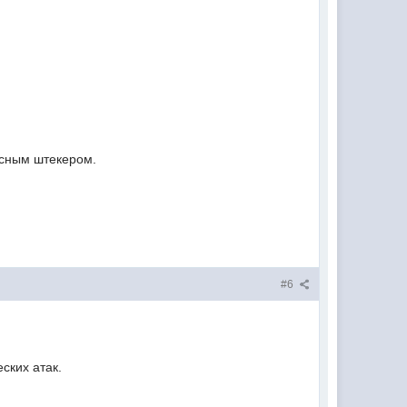
есным штекером.
#6
еских атак.