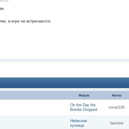
 03:47
ве.
лки, в игре не встречаются.
Форум
Автор
On the Day the
vovan145
Bombs Dropped
Небесная
hamster
кузница