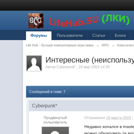
Форумы
Пользователи
Статьи
Блоги
Life Hub - Лучшие компьютерные игры мира
→
RPG
→
Классическ
Интересные (неиспольз
Автор
Cyberpunk*
,
28 мар 2003 14:35
Сообщений в теме: 7
Cyberpunk*
Продвинутый
Отправлено
28 марта 2003 -
пользователь
Недавно копался в master
можно обнаружить (и мо