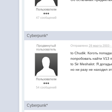
Пользователи
47 сообщений
Cyberpunk*
Продвинутый
Отправлено
28 марта 2003 -
пользователь
to Chudik: Коготь попад
попробовать найти V13 
to Sir Meshalot: Я дога
но ни разу не находил э
Пользователи
54 сообщений
Cyberpunk*