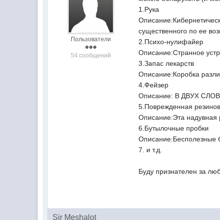
1.Рука
Описание:Кибернетическ
существенного по ее во
Пользователи
2.Психо-нулифайер
Описание:Странное устро
54 сообщений
3.Запас лекарств
Описание:Коробка разли
4.Фейзер
Описание: В ДВУХ СЛО
5.Поврежденная резинов
Описание:Эта надувная 
6.Бутылочные пробки
Описание:Бесполезные бу
7. и т.д.
Буду признателен за лю
Sir Meshalot