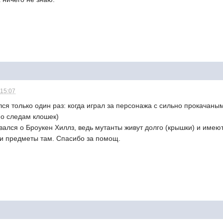
 15:07
ался только один раз: когда играл за персонажа с сильно прокачаны
по следам клошек)
дывался о Броукен Хиллз, ведь мутанты живут долго (крышки) и име
ти предметы там. Спасибо за помощ.