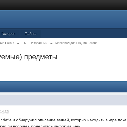
Галерея
Файлы
ие Fallout
→
Ты — Избранный
→
Материал для FAQ по Fallout 2
уемые) предметы
 14:35
.dat'е и обнаружил описание вещей, которых находить в игре пока н
жно ли вообще), поделитесь информацией;