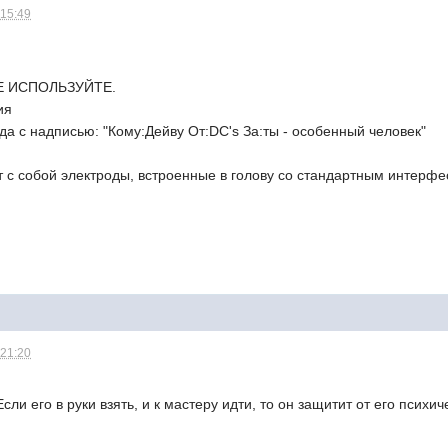
 15:49
НЕ ИСПОЛЬЗУЙТЕ.
ия
а с надписью: "Кому:Дейву От:DC's За:ты - особенный человек"
 с собой электроды, встроенные в голову со стандартным интерф
 21:20
сли его в руки взять, и к мастеру идти, то он защитит от его психич