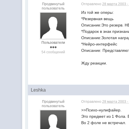
Продвинутый
Отправлено
28 марта 2003 -
пользователь
Из той же оперы:
*Резервная вещь
Описание:Это резерв. 
*Подарок в знак признан
Описание:Золотая наград
Пользователи
*Нейро-интерфейс
Описание: Представляют
54 сообщений
Жду реакции.
Leshka
Продвинутый
Отправлено
28 марта 2003 -
пользователь
>>Психо-нулифайер.
Это предмет из 1 Фола. Е
Во 2 фоле не встречал.