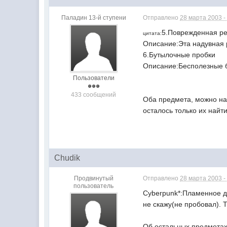
Паладин 13-й ступени
Отправлено
28 марта 2003 -
5.Поврежденная ре
цитата:
Описание:Эта надувная 
6.Бутылочные пробки
Описание:Бесполезные бу
Пользователи
433 сообщений
Оба предмета, можно на
осталось только их найти 
Chudik
Продвинутый
Отправлено
28 марта 2003 -
пользователь
Cyberpunk*:Пламенное ды
не скажу(не пробовал). 
Об остальных предметах