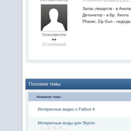
Систематизатор
Отправлено
29 марта 2003 -
Запас лекарств - в Анкла
Детонатор - в Бр. Хиллз.
Phaser, Zip Gun - недоде
Пользователи
22 сообщений
Похожие темы
Название темы
Интересные видео о Fallout 4
Интересные моды для Skyrim
1
2
3
5 →