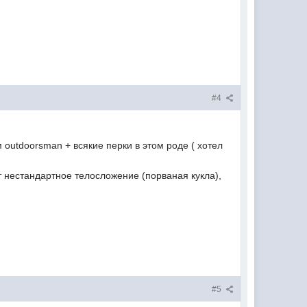
#4
м outdoorsman + всякие перки в этом роде ( хотел
ют нестандартное телосложение (порваная кукла),
#5