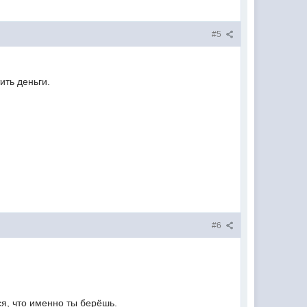
#5
ить деньги.
#6
ся, что именно ты берёшь.