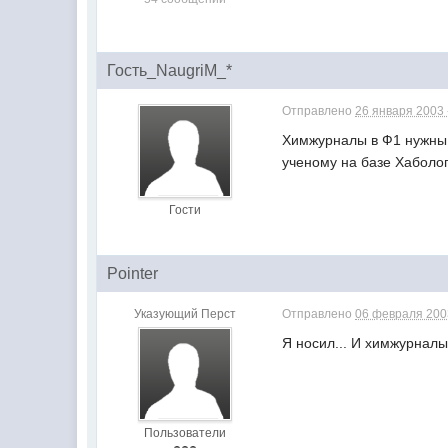
Гость_NaugriM_*
Отправлено
26 января 2003 
Химжурналы в Ф1 нужны 
ученому на базе Хаболог
Гости
Pointer
Указующий Перст
Отправлено
06 февраля 2003
Я носил... И химжурналы
Пользователи