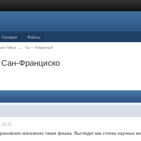
Галерея
Файлы
ие Fallout
→
Ты — Избранный
 Сан-Франциско
- 15:31
-Франовских магазинах такая фишка. Выглядит как стопка научных кн