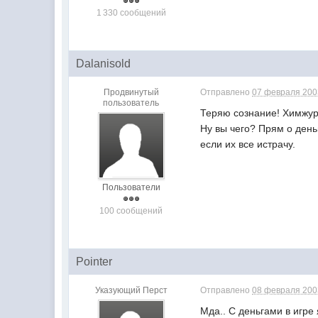
1 330 сообщений
Dalanisold
Продвинутый
Отправлено
07 февраля 2003
пользователь
Теряю сознание! Химжурн
Ну вы чего? Прям о деньг
если их все истрачу.
Пользователи
100 сообщений
Pointer
Указующий Перст
Отправлено
08 февраля 2003
Мда.. С деньгами в игре