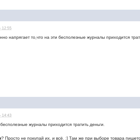
- 12:55
нно напрягает то,что на эти бесполезные журналы приходится трат
- 14:43
и бесполезные журналы приходится тратить деньги.
я
? Просто не покупай их, и всё. :] Там же при выборе товара пишет