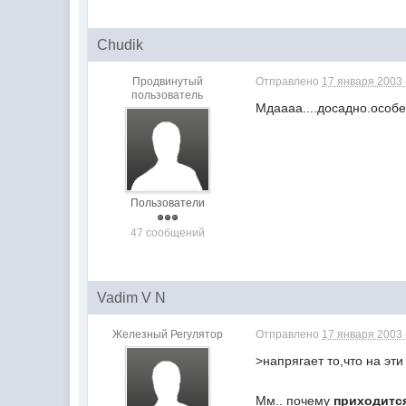
Chudik
Продвинутый
Отправлено
17 января 2003 
пользователь
Мдаааа....досадно.особе
Пользователи
47 сообщений
Vadim V N
Железный Регулятор
Отправлено
17 января 2003 
>напрягает то,что на эт
Мм.. почему
приходитс