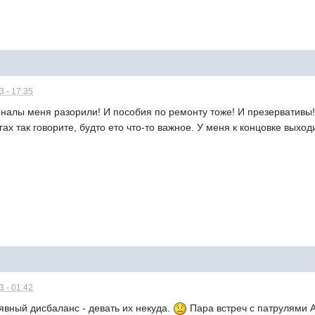
 - 17:35
алы меня разорили! И пособия по ремонту тоже! И презервативы! И.
ах так говорите, будто ето что-то важное. У меня к концовке выход
 - 01:42
 явный дисбаланс - девать их некуда.
Пара встреч с патрулями 