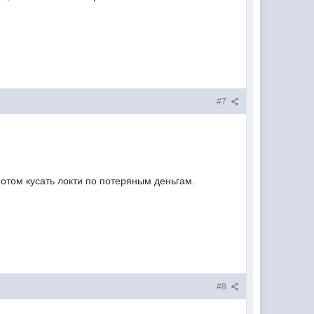
#7
потом кусать локти по потеряным деньгам.
#8