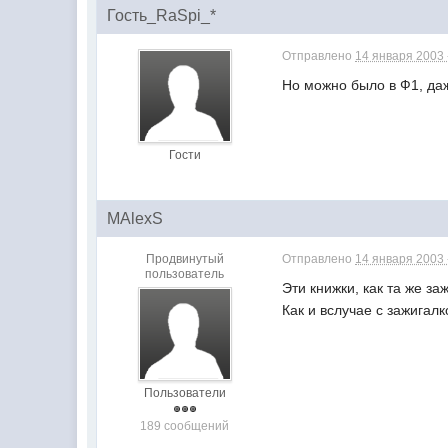
Гость_RaSpi_*
Отправлено
14 января 2003 
Но можно было в Ф1, даж
Гости
MAlexS
Продвинутый
Отправлено
14 января 2003 
пользователь
Эти книжки, как та же за
Как и вслучае с зажигалк
Пользователи
189 сообщений