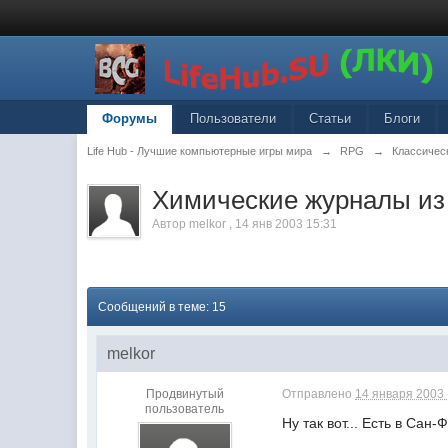
Форумы
Пользователи
Статьи
Блоги
Life Hub - Лучшие компьютерные игры мира
→
RPG
→
Классическ
Химические журналы из
Автор
melkor
,
14 янв 2003 15:31
Сообщений в теме: 15
melkor
Продвинутый
Отправлено
14 января 2003 
пользователь
Ну так вот... Есть в Сан