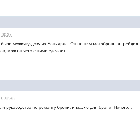
- 00:37
были мужичку-доку их Бониярда. Он по ним мотобронь апгрейдил. 
ов, мож он чего с ними сделает.
 - 03:43
, и руководство по ремонту брони, и масло для брони. Ничего...