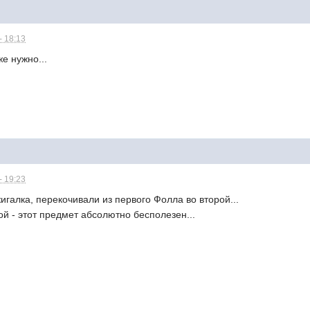
- 18:13
е нужно...
- 19:23
жигалка, перекочивали из первого Фолла во второй...
ой - этот предмет абсолютно бесполезен...