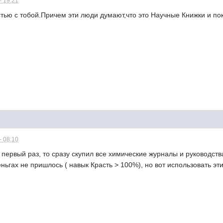
- 19:21
тью с тобой.Причем эти люди думают,что это Научные Книжки и пок
- 08:10
в первый раз, то сразу скупил все химические журналы и руководст
ньгах не пришлось ( навык Красть > 100%), но вот использовать эти