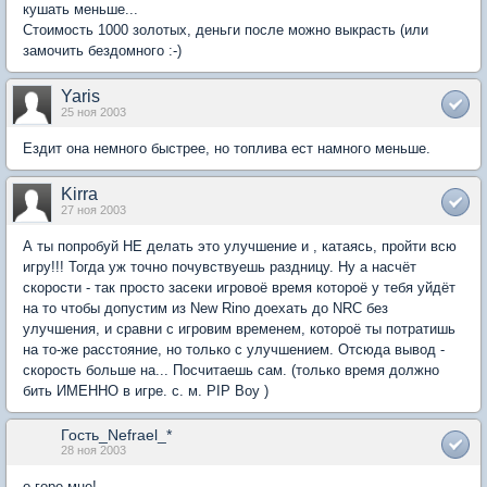
кушать меньше...
Стоимость 1000 золотых, деньги после можно выкрасть (или
замочить бездомного :-)
Yaris
25 ноя 2003
Ездит она немного быстрее, но топлива ест намного меньше.
Kirra
27 ноя 2003
А ты попробуй НЕ делать это улучшение и , катаясь, пройти всю
игру!!! Тогда уж точно почувствуешь раздницу. Ну а насчёт
скорости - так просто засеки игровоё время котороё у тебя уйдёт
на то чтобы допустим из New Rino доехать до NRC без
улучшения, и сравни с игровим временем, котороё ты потратишь
на то-же расстояние, но только с улучшением. Отсюда вывод -
скорость больше на... Посчитаешь сам. (только время должно
бить ИМЕННО в игре. с. м. PIP Boy )
Гость_Nefrael_*
28 ноя 2003
о горе мне!