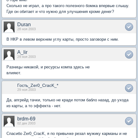
Сколько не играл, а про такого полезного бомжа впервые слышу.
Где он обитает и что нужно для улучшения кроме денег?
Duran
28 ноя 2003
В НКР в левом верхнем углу карты, просто заговори с ним.
A_lir
29 ноя 2003
Разницы никакой, и ресурсы компа здесь не
влияют.
Гость_Zer0_CracK_*
29 ноя 2003
Да, апгрейд тачки, только не кради потом бабло назад, до ухода
из карты, а то эффекта - нет.
brdm-69
02 дек 2003
Спасибо Zer0_CracK, я по привычке резал мужику карманы и не