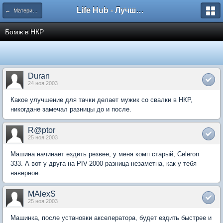
Life Hub - Лучшие компьютерные игры мира
← Материал для FAQ по Fallout 2
Бомж в НКР
Duran
24 ноя 2003
Какое улучшение для тачки делает мужик со свалки в НКР,
никогдане замечал разницы до и после.
R@ptor
25 ноя 2003
Машина начинает ездить резвее, у меня комп старый, Celeron
333. А вот у друга на PIV-2000 разница незаметна, как у тебя
наверное.
MAlexS
25 ноя 2003
Машинка, после установки акселератора, будет ездить быстрее и