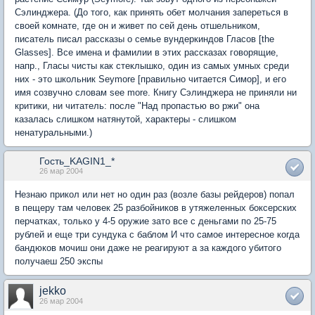
Сэлинджера. (До того, как принять обет молчания запереться в
своей комнате, где он и живет по сей день отшельником,
писатель писал рассказы о семье вундеркиндов Гласов [the
Glasses]. Все имена и фамилии в этих рассказах говорящие,
напр., Гласы чисты как стеклышко, один из самых умных среди
них - это школьник Seymore [правильно читается Симор], и его
имя созвучно словам see more. Книгу Сэлинджера не приняли ни
критики, ни читатель: после "Над пропастью во ржи" она
казалась слишком натянутой, характеры - слишком
ненатуральными.)
Гость_KAGIN1_*
26 мар 2004
Незнаю прикол или нет но один раз (возле базы рейдеров) попал
в пещеру там человек 25 разбойников в утяжеленных боксерских
перчатках, только у 4-5 оружие зато все с деньгами по 25-75
рублей и еще три сундука с баблом И что самое интересное когда
бандюков мочиш они даже не реагируют а за каждого убитого
получаеш 250 экспы
jekko
26 мар 2004