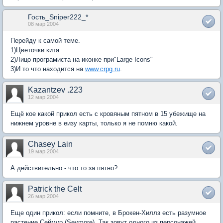
Гость_Sniper222_*
08 мар 2004
Перейду к самой теме.
1)Цветочки кита
2)Лицо програмиста на иконке при"Large Icons"
3)И то что находится на
www.crpg.ru
.
Kazantzev .223
12 мар 2004
Ещё кое какой прикол есть с кровяным пятном в 15 убежище на
нижнем уровне в еизу карты, только я не помню какой.
Chasey Lain
19 мар 2004
А действительно - что то за пятно?
Patrick the Celt
26 мар 2004
Еще один прикол: если помните, в Брокен-Хиллз есть разумное
растение Сеймур (Seymore). Так зовут одного из персонажей