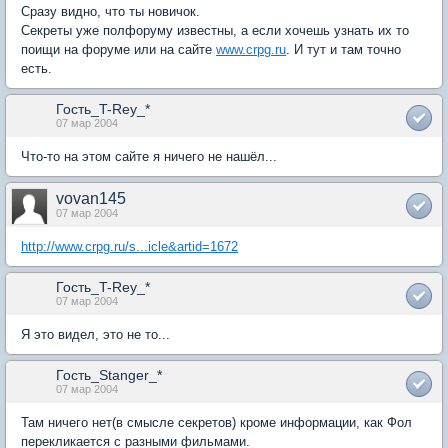
Сразу видно, что ты новичок.
Секреты уже полфоруму известны, а если хочешь узнать их то
поищи на форуме или на сайте
www.crpg.ru
. И тут и там точно
есть.
Гость_T-Rey_*
07 мар 2004
Что-то на этом сайте я ничего не нашёл...
vovan145
07 мар 2004
http://www.crpg.ru/s...icle&artid=1672
Гость_T-Rey_*
07 мар 2004
Я это видел, это не то...
Гость_Stanger_*
07 мар 2004
Там ничего нет(в смысле секретов) кроме информации, как Фол
перекликается с разными фильмами.