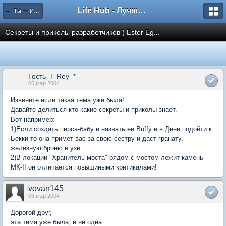
Life Hub - Лучшие компьютерные игры мира
← Ты — Избранный
Секреты и приколы разработчиков ( Ester Eg...
Гость_T-Rey_*
06 мар 2004
Извините если такая тема уже была!
Давайте делиться кто какие секреты и приколы знает.
Вот например:
1)Если создать перса-бабу и назвать её Buffy и в Дене подойти к
Бекки то она примет вас за свою сестру и даст гранату,
железную броню и узи.
2)В локации "Хранитель моста" рядом с мостом лежит камень
МК-II он отличается повышиными критикалами!
vovan145
06 мар 2004
Дорогой друг,
эта тема уже была, и не одна.