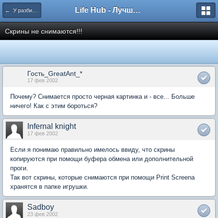
Life Hub - Лучшие компьютерные игры мира
← У разбитого Хайвеймена
Скрины не снимаются!!!
Гость_GreatAnt_*
17 фев 2002
Почему? Снимается просто черная картинка и - все... Больше
ничего! Как с этим бороться?
Infernal knight
17 фев 2002
Если я понимаю правильно имелось ввиду, что скрины
копируются при помощи буфера обмена или дополнительной
проги.
Так вот скрины, которые снимаются при помощи Print Screenа
хранятся в папке игрушки.
Sadboy
23 фев 2002