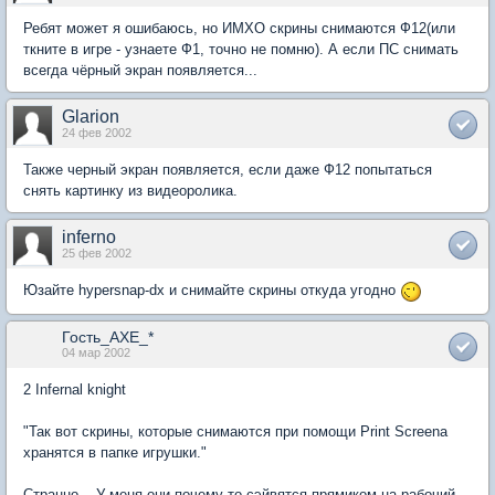
Ребят может я ошибаюсь, но ИМХО скрины снимаются Ф12(или
ткните в игре - узнаете Ф1, точно не помню). А если ПС снимать
всегда чёрный экран появляется...
Glarion
24 фев 2002
Также черный экран появляется, если даже Ф12 попытаться
снять картинку из видеоролика.
inferno
25 фев 2002
Юзайте hypersnap-dx и снимайте скрины откуда угодно
Гость_AXE_*
04 мар 2002
2 Infernal knight
"Так вот скрины, которые снимаются при помощи Print Screenа
хранятся в папке игрушки."
Странно... У меня они почему-то сэйвятся прямиком на рабочий