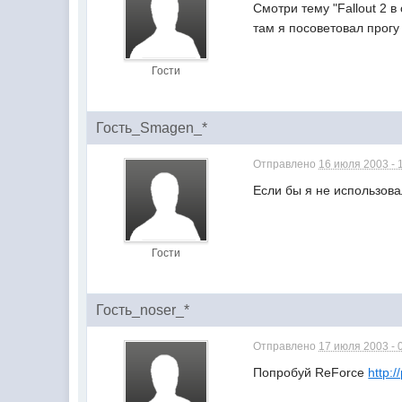
Смотри тему "Fallout 2 
там я посоветовал прогу
Гости
Гость_Smagen_*
Отправлено
16 июля 2003 - 
Если бы я не использова
Гости
Гость_noser_*
Отправлено
17 июля 2003 - 
Попробуй ReForce
http:/