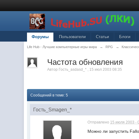
Форумы
Пользователи
Статьи
Блоги
Life Hub - Лучшие компьютерные игры мира
→
RPG
→
Классическ
Частота обновления
Автор
Гость_asdasd_*
,
15 июл 2003 08:35
Сообщений в теме: 5
Гость_Smagen_*
Отправлено
15 июля 2003 - 
Можно ли запустить Fallo