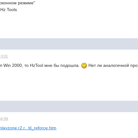
в оконном режиме"
 Hz Tools
13:01
л Win 2000, то HzTool мне бы подошла.
Нет ли аналогичной пр
04:09
/playzone.r2.r...til_reforce.htm