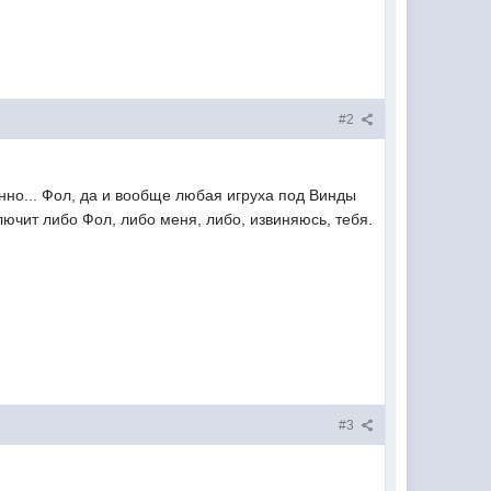
#2
анно... Фол, да и вообще любая игруха под Винды
глючит либо Фол, либо меня, либо, извиняюсь, тебя.
#3