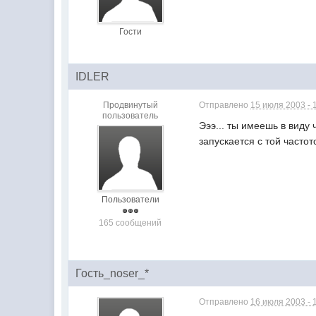
Гости
IDLER
Продвинутый
Отправлено
15 июля 2003 - 
пользователь
Эээ... ты имеешь в виду
запускается с той частот
Пользователи
165 сообщений
Гость_noser_*
Отправлено
16 июля 2003 - 