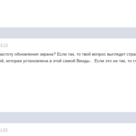
16:15
 частоту обновления экрана? Если так, то твой вопрос выглядит стр
ой, которая установлена в этой самой Винды... Если это не так, то 
11:03