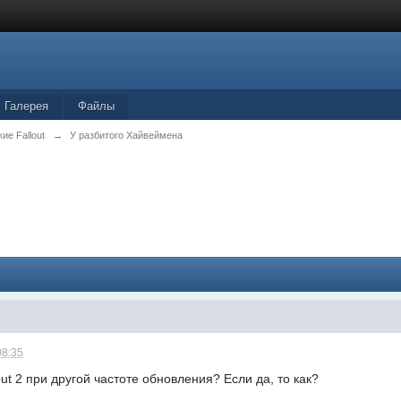
Галерея
Файлы
ие Fallout
→
У разбитого Хайвеймена
08:35
ut 2 при другой частоте обновления? Если да, то как?