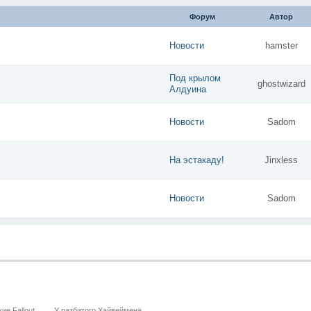
Форум
Автор
Новости
hamster
Под крылом
ghostwizard
Алдуина
Новости
Sadom
На эстакаду!
Jinxless
Новости
Sadom
ие Fallout
→
У разбитого Хайвеймена