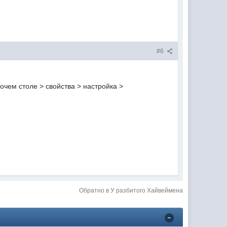
#6
очем столе > свойства > настройка >
Обратно в У разбитого Хайвеймена