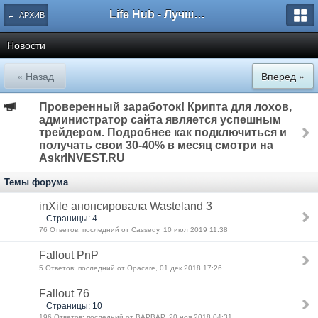
Life Hub - Лучшие компьютерные игры мира
← АРХИВ
Новости
« Назад
Вперед »
Проверенный заработок! Крипта для лохов,
администратор сайта является успешным
трейдером. Подробнее как подключиться и
получать свои 30-40% в месяц смотри на
AskrINVEST.RU
Темы форума
inXile анонсировала Wasteland 3
Страницы: 4
76 Ответов: последний от Cassedy, 10 июл 2019 11:38
Fallout PnP
5 Ответов: последний от Opacare, 01 дек 2018 17:26
Fallout 76
Страницы: 10
196 Ответов: последний от BAPBAP, 20 ноя 2018 04:31